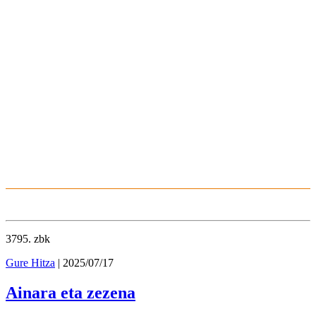
3795
. zbk
Gure Hitza
| 2025/07/17
Ainara eta zezena