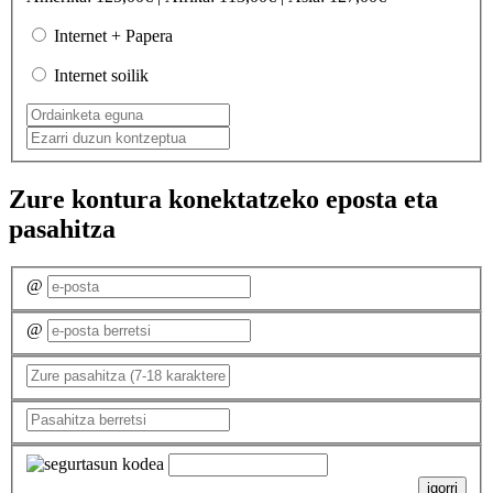
Internet + Papera
Internet soilik
Zure kontura konektatzeko eposta eta
pasahitza
@
@
igorri