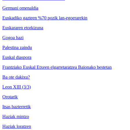
Germani omenaldia
Euskadiko gazteen %70 pozik lan-egoerarekin
Euskararen etorkizuna
Gogoa hazi
Palestina zaindu
Euskal diaspora
Frantziako Euskal Etxeen elgarretaratzea Baionako bestetan
Ba ote dakixu?
Leon XIII (3/3)
Orotarik
Itsas bazterretik
Haziak mintzo
Haziak loratzen