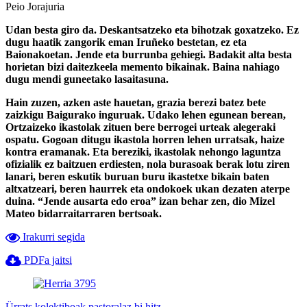
Peio Jorajuria
Udan besta giro da. Deskantsatzeko eta bihotzak goxatzeko. Ez
dugu haatik zangorik eman Iruñeko bestetan, ez eta
Baionakoetan. Jende eta burrunba gehiegi. Badakit alta besta
horietan bizi daitezkeela memento bikainak. Baina nahiago
dugu mendi guneetako lasaitasuna.
Hain zuzen, azken aste hauetan, grazia berezi batez bete
zaizkigu Baigurako inguruak. Udako lehen egunean berean,
Ortzaizeko ikastolak zituen bere berrogei urteak alegeraki
ospatu. Gogoan ditugu ikastola horren lehen urratsak, haize
kontra eramanak. Eta bereziki, ikastolak nehongo laguntza
ofizialik ez baitzuen erdiesten, nola burasoak berak lotu ziren
lanari, beren eskutik buruan buru ikastetxe bikain baten
altxatzeari, beren haurrek eta ondokoek ukan dezaten aterpe
duina. “Jende ausarta edo eroa” izan behar zen, dio Mizel
Mateo bidarraitarraren bertsoak.
Irakurri segida
PDFa jaitsi
Ürrats kolektiboak pastoralaz bi hitz