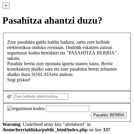
×
Pasahitza ahantzi duzu?
Zure pasahitza galdu baldin baduzu, sartu zure helbide
elektronikoa ondoko eremuan. Ondotik eskatzen zaizun
segurtasun kodea berridatzi eta "PASAHITZA BERRIA"
sakatu.
Pasahitz berria zure epostara igorria izanen zaizu. Berriz
konektatzen ahalko zara eta zure pasahitza berriz zehazten
ahalko duzu SOSLAIAren atalean.
Segi pixkor!
@
Pasahitz BERRIA
Warning
: Undefined array key "alertaberri" in
/home/herrialdizka/public_html/index.php
on line
337