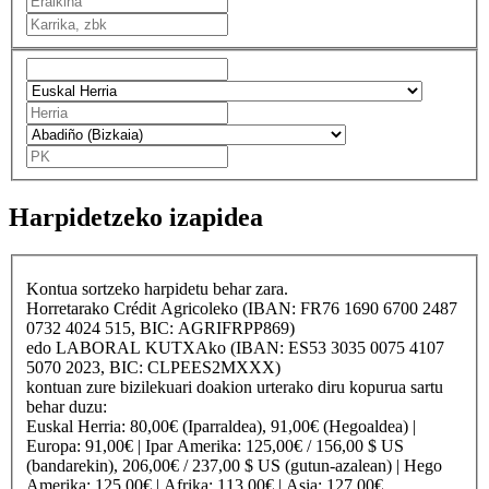
Harpidetzeko izapidea
Kontua sortzeko harpidetu behar zara.
Horretarako
Crédit Agricole
ko (IBAN: FR76 1690 6700 2487
0732 4024 515, BIC: AGRIFRPP869)
edo
LABORAL KUTXA
ko (IBAN: ES53 3035 0075 4107
5070 2023, BIC: CLPEES2MXXX)
kontuan zure bizilekuari doakion urterako diru kopurua sartu
behar duzu:
Euskal Herria
: 80,00€ (Iparraldea), 91,00€ (Hegoaldea) |
Europa
: 91,00€ |
Ipar Amerika
: 125,00€ / 156,00 $ US
(bandarekin), 206,00€ / 237,00 $ US (gutun-azalean) |
Hego
Amerika
: 125,00€ |
Afrika
: 113,00€ |
Asia
: 127,00€