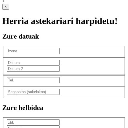
>
×
Herria astekariari harpidetu!
Zure datuak
Zure helbidea