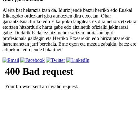
Alerta bat helarazia izan da. Iduriz jende batzu herriko edo Euskal
Elkargoko ordezkari gisa aurkezten dira etxeetan. Ohar
garrantzitsua: hiriko edo Elkargoko langileak ez dira nehoiz etxetara
etortzen hitzordurik hartu gabe edo aitzinetik ofizialki jakinarazi
gabe. Dudarik bada, ez utzi nehor sartzen, nortasun agiri
profesionala galdegin eta Herriko Etxearekin edo hirizaintzarekin
harremanetan jarri berehala. Erne egon eta mezua zabaldu, batez ere
adinekoei edo jende bakartuei!