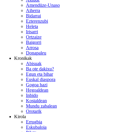
Amendüze-Unaso
Aiherra
Bidarrai
Ezterenzubi
Heleta
Irisarri
Ortzaize
Baigorri
Arrosa
Donapaleu
Kronikak
Abisuak
Ba ote dakixu?
Egun eta bihar
Euskal diaspora
Gogoa hazi
Hegoaldean
Inbido
Kostaldean
Mundu zabalean
Orotarik
Kirola
Errugbia
Eskubaloia