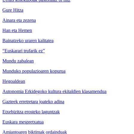
Gure Hitza
Ainara eta zezena
Han eta Hemen
Bainatzeko uraren kalitatea
“Euskarari trufarik ez”
Mundu zabalean
Munduko populazioaren kopurua
Hegoaldean
Autonomia Erkidegoko kultura ekitaldien klasamendua
Gazteek erretretara joateko adina
Etxebizitza erosteko laguntzak
Euskara mespretxatua
Amiantoaren biktimak ordainduak