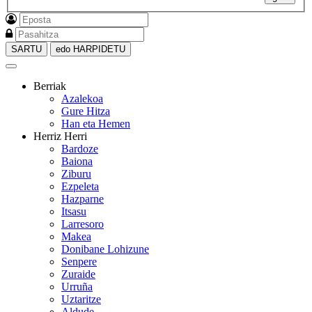
SARTU
edo HARPIDETU
Berriak
Azalekoa
Gure Hitza
Han eta Hemen
Herriz Herri
Bardoze
Baiona
Ziburu
Ezpeleta
Hazparne
Itsasu
Larresoro
Makea
Donibane Lohizune
Senpere
Zuraide
Urruña
Uztaritze
Aldude