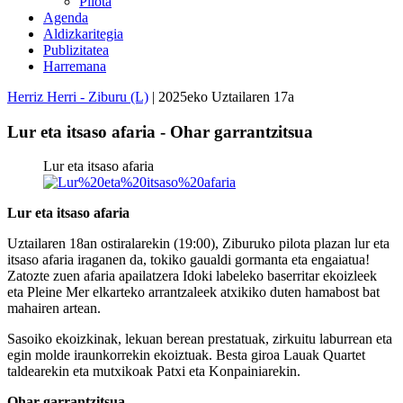
Pilota
Agenda
Aldizkaritegia
Publizitatea
Harremana
Herriz Herri - Ziburu (L)
| 2025eko Uztailaren 17a
Lur eta itsaso afaria - Ohar garrantzitsua
Lur eta itsaso afaria
Lur eta itsaso afaria
Uztailaren 18an ostiralarekin (19:00), Ziburuko pilota plazan lur eta
itsaso afaria iraganen da, tokiko gaualdi gormanta eta engaiatua!
Zatozte zuen afaria apailatzera Idoki labeleko baserritar ekoizleek
eta Pleine Mer elkarteko arrantzaleek atxikiko duten hamabost bat
mahairen artean.
Sasoiko ekoizkinak, lekuan berean prestatuak, zirkuitu laburrean eta
egin molde iraunkorrekin ekoiztuak. Besta giroa Lauak Quartet
taldearekin eta mutxikoak Patxi eta Konpainiarekin.
Ohar garrantzitsua