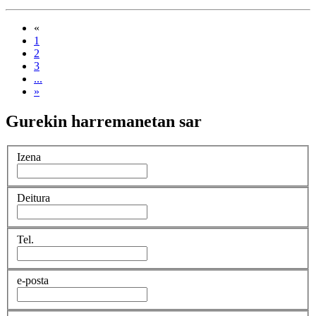
«
1
2
3
...
»
Gurekin harremanetan sar
Izena
Deitura
Tel.
e-posta