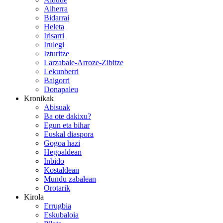
Aiherra
Bidarrai
Heleta
Irisarri
Irulegi
Izturitze
Larzabale-Arroze-Zibitze
Lekunberri
Baigorri
Donapaleu
Kronikak
Abisuak
Ba ote dakixu?
Egun eta bihar
Euskal diaspora
Gogoa hazi
Hegoaldean
Inbido
Kostaldean
Mundu zabalean
Orotarik
Kirola
Errugbia
Eskubaloia