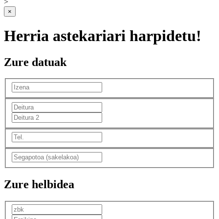
>
×
Herria astekariari harpidetu!
Zure datuak
Zure helbidea