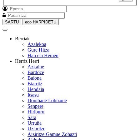
SARTU
edo HARPIDETU
Berriak
Azalekoa
Gure Hitza
Han eta Hemen
Herriz Herri
Azkaine
Bardoze
Baiona
Biarritz
Hendaia
Itsasu
Donibane Lohizune
Senpere
Hiriburu
Sara
Urruña
Uztaritze
Aiziritze-Gamue-Zohazti
Aldude