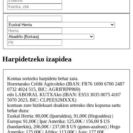
Harpidetzeko izapidea
Kontua sortzeko harpidetu behar zara.
Horretarako
Crédit Agricole
ko (IBAN: FR76 1690 6700 2487
0732 4024 515, BIC: AGRIFRPP869)
edo
LABORAL KUTXA
ko (IBAN: ES53 3035 0075 4107
5070 2023, BIC: CLPEES2MXXX)
kontuan zure bizilekuari doakion urterako diru kopurua sartu
behar duzu:
Euskal Herria
: 80,00€ (Iparraldea), 91,00€ (Hegoaldea) |
Europa
: 91,00€ |
Ipar Amerika
: 125,00€ / 156,00 $ US
(bandarekin), 206,00€ / 237,00 $ US (gutun-azalean) |
Hego
Amerika
: 125,00€ |
Afrika
: 113,00€ |
Asia
: 127,00€