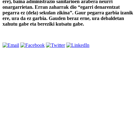
ere), baina administrazio sanitarioen arabera neurri
onargarrietan. Erran zaharrak dio “egarri denarentzat
pegarra ez (dela) sekulan zikina”. Gaur pegarra garbia izanik
ere, ura da ez garbia. Gauden beraz erne, ura debaldetan
xahutu gabe eta bereziki kutsatu gabe.