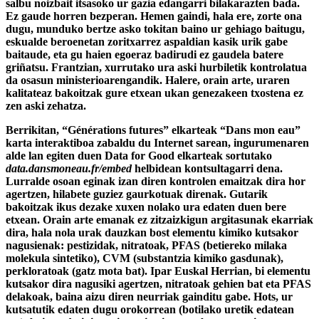
salbu noizbait itsasoko ur gazia edangarri bilakarazten bada.
Ez gaude horren bezperan. Hemen gaindi, hala ere, zorte ona
dugu, munduko bertze asko tokitan baino ur gehiago baitugu,
eskualde beroenetan zoritxarrez aspaldian kasik urik gabe
baitaude, eta gu haien egoeraz badirudi ez gaudela batere
griñatsu. Frantzian, xurrutako ura aski hurbiletik kontrolatua
da osasun ministerioarengandik. Halere, orain arte, uraren
kalitateaz bakoitzak gure etxean ukan genezakeen txostena ez
zen aski zehatza.
Berrikitan, “Générations futures” elkarteak “Dans mon eau”
karta interaktiboa zabaldu du Internet sarean, ingurumenaren
alde lan egiten duen Data for Good elkarteak sortutako
data.dansmoneau.fr/embed
helbidean kontsultagarri dena.
Lurralde osoan eginak izan diren kontrolen emaitzak dira hor
agertzen, hilabete guziez gaurkotuak direnak. Gutarik
bakoitzak ikus dezake xuxen nolako ura edaten duen bere
etxean. Orain arte emanak ez zitzaizkigun argitasunak ekarriak
dira, hala nola urak dauzkan bost elementu kimiko kutsakor
nagusienak: pestizidak, nitratoak, PFAS (betiereko milaka
molekula sintetiko), CVM (substantzia kimiko gasdunak),
perkloratoak (gatz mota bat). Ipar Euskal Herrian, bi elementu
kutsakor dira nagusiki agertzen, nitratoak gehien bat eta PFAS
delakoak, baina aizu diren neurriak gainditu gabe. Hots, ur
kutsatutik edaten dugu orokorrean (botilako uretik edatean