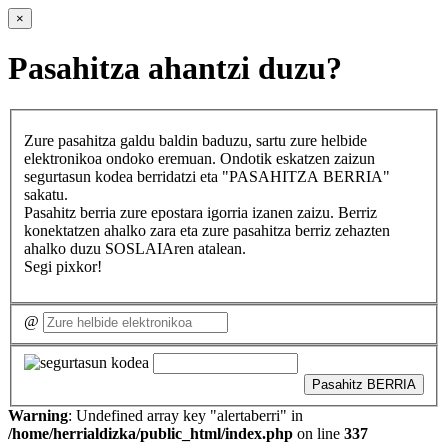
×
Pasahitza ahantzi duzu?
Zure pasahitza galdu baldin baduzu, sartu zure helbide
elektronikoa ondoko eremuan. Ondotik eskatzen zaizun
segurtasun kodea berridatzi eta "PASAHITZA BERRIA"
sakatu.
Pasahitz berria zure epostara igorria izanen zaizu. Berriz
konektatzen ahalko zara eta zure pasahitza berriz zehazten
ahalko duzu SOSLAIAren atalean.
Segi pixkor!
@
Pasahitz BERRIA
Warning
: Undefined array key "alertaberri" in
/home/herrialdizka/public_html/index.php
on line
337