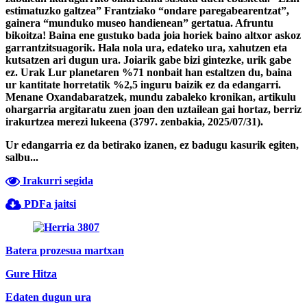
estimatuzko galtzea” Frantziako “ondare paregabearentzat”,
gainera “munduko museo handienean” gertatua. Afruntu
bikoitza! Baina ene gustuko bada joia horiek baino altxor askoz
garrantzitsuagorik. Hala nola ura, edateko ura, xahutzen eta
kutsatzen ari dugun ura. Joiarik gabe bizi gintezke, urik gabe
ez. Urak Lur planetaren %71 nonbait han estaltzen du, baina
ur kantitate horretatik %2,5 inguru baizik ez da edangarri.
Menane Oxandabaratzek, mundu zabaleko kronikan, artikulu
ohargarria argitaratu zuen joan den uztailean gai hortaz, berriz
irakurtzea merezi lukeena (3797. zenbakia, 2025/07/31).
Ur edangarria ez da betirako izanen, ez badugu kasurik egiten,
salbu...
Irakurri segida
PDFa jaitsi
Batera prozesua martxan
Gure Hitza
Edaten dugun ura