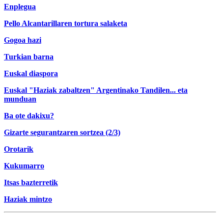
Enplegua
Pello Alcantarillaren tortura salaketa
Gogoa hazi
Turkian barna
Euskal diaspora
Euskal "Haziak zabaltzen" Argentinako Tandilen... eta
munduan
Ba ote dakixu?
Gizarte segurantzaren sortzea (2/3)
Orotarik
Kukumarro
Itsas bazterretik
Haziak mintzo