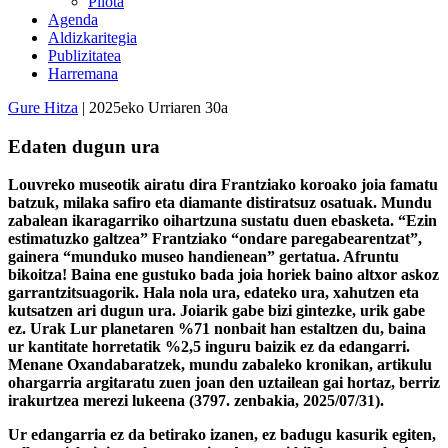
Pilota
Agenda
Aldizkaritegia
Publizitatea
Harremana
Gure Hitza
| 2025eko Urriaren 30a
Edaten dugun ura
Louvreko museotik airatu dira Frantziako koroako joia famatu
batzuk, milaka safiro eta diamante distiratsuz osatuak. Mundu
zabalean ikaragarriko oihartzuna sustatu duen ebasketa. “Ezin
estimatuzko galtzea” Frantziako “ondare paregabearentzat”,
gainera “munduko museo handienean” gertatua. Afruntu
bikoitza! Baina ene gustuko bada joia horiek baino altxor askoz
garrantzitsuagorik. Hala nola ura, edateko ura, xahutzen eta
kutsatzen ari dugun ura. Joiarik gabe bizi gintezke, urik gabe
ez. Urak Lur planetaren %71 nonbait han estaltzen du, baina
ur kantitate horretatik %2,5 inguru baizik ez da edangarri.
Menane Oxandabaratzek, mundu zabaleko kronikan, artikulu
ohargarria argitaratu zuen joan den uztailean gai hortaz, berriz
irakurtzea merezi lukeena (3797. zenbakia, 2025/07/31).
Ur edangarria ez da betirako izanen, ez badugu kasurik egiten,