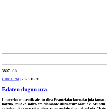
3807
. zbk
Gure Hitza
| 2025/10/30
Edaten dugun ura
Louvreko museotik airatu dira Frantziako koroako joia famatu
batzuk, milaka safiro eta diamante distiratsuz osatuak. Mundu
zabalean ikaragarriko oihartzuna sustatu duen ebasketa. “Ezin