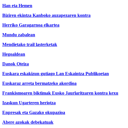
Han eta Hemen
Biziren ekintza Kanboko auzapezaren kontra
Herriko Garagarnoa elkartea
Mundu zabalean
Mendietako trail lasterketak
Hegoaldean
Danok Oteiza
Euskara eskakizun gutiago Lan Eskaintza Publikoetan
Euskaraz arreta bermatzeko akordioa
Frankismoaren biktimak Eusko Jaurlaritzaren kontra kexu
Izaskun Ugarteren heriotza
Enpresak eta Gazako okupazioa
Abere azokak debekatuak