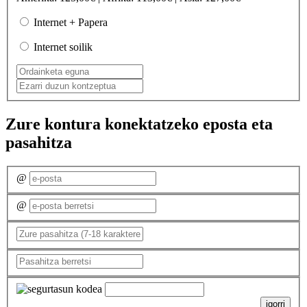
Internet + Papera
Internet soilik
Zure kontura konektatzeko eposta eta
pasahitza
@
@
igorri