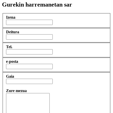
Gurekin harremanetan sar
Izena
Deitura
Tel.
e-posta
Gaia
Zure mezua