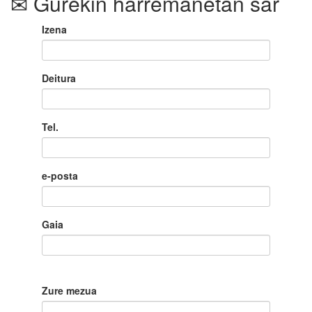
Gurekin harremanetan sar
Izena
Deitura
Tel.
e-posta
Gaia
Zure mezua