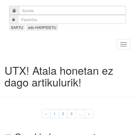
SARTU
edo HARPIDETU
UTX! Atala honetan ez
dago artikulurik!
«
1
2
3
...
»