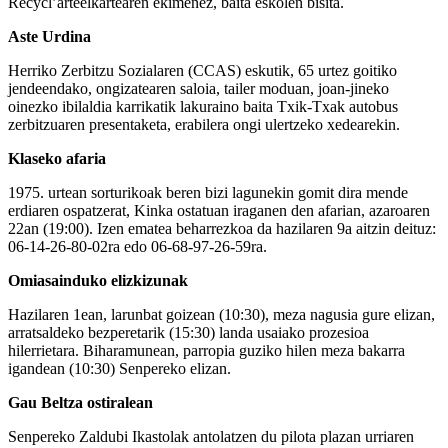
Recycl’arteelkartearen ekimenez, baita eskolen bisita.
Aste Urdina
Herriko Zerbitzu Sozialaren (CCAS) eskutik, 65 urtez goitiko
jendeendako, ongizatearen saloia, tailer moduan, joan-jineko
oinezko ibilaldia karrikatik lakuraino baita Txik-Txak autobus
zerbitzuaren presentaketa, erabilera ongi ulertzeko xedearekin.
Klaseko afaria
1975. urtean sorturikoak beren bizi lagunekin gomit dira mende
erdiaren ospatzerat, Kinka ostatuan iraganen den afarian, azaroaren
22an (19:00). Izen ematea beharrezkoa da hazilaren 9a aitzin deituz:
06-14-26-80-02ra edo 06-68-97-26-59ra.
Omiasainduko elizkizunak
Hazilaren 1ean, larunbat goizean (10:30), meza nagusia gure elizan,
arratsaldeko bezperetarik (15:30) landa usaiako prozesioa
hilerrietara. Biharamunean, parropia guziko hilen meza bakarra
igandean (10:30) Senpereko elizan.
Gau Beltza ostiralean
Senpereko Zaldubi Ikastolak antolatzen du pilota plazan urriaren