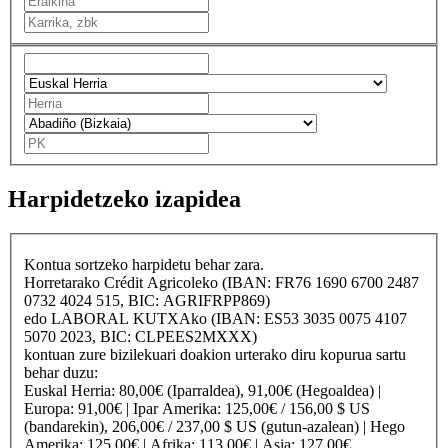
Harpidetzeko izapidea
Kontua sortzeko harpidetu behar zara.
Horretarako
Crédit Agricole
ko (IBAN: FR76 1690 6700 2487
0732 4024 515, BIC: AGRIFRPP869)
edo
LABORAL KUTXA
ko (IBAN: ES53 3035 0075 4107
5070 2023, BIC: CLPEES2MXXX)
kontuan zure bizilekuari doakion urterako diru kopurua sartu
behar duzu:
Euskal Herria
: 80,00€ (Iparraldea), 91,00€ (Hegoaldea) |
Europa
: 91,00€ |
Ipar Amerika
: 125,00€ / 156,00 $ US
(bandarekin), 206,00€ / 237,00 $ US (gutun-azalean) |
Hego
Amerika
: 125,00€ |
Afrika
: 113,00€ |
Asia
: 127,00€