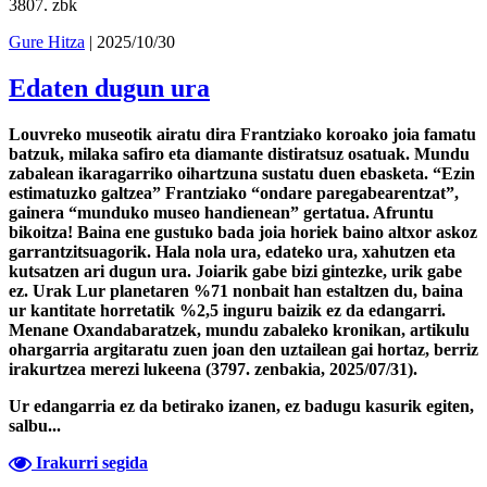
3807
. zbk
Gure Hitza
| 2025/10/30
Edaten dugun ura
Louvreko museotik airatu dira Frantziako koroako joia famatu
batzuk, milaka safiro eta diamante distiratsuz osatuak. Mundu
zabalean ikaragarriko oihartzuna sustatu duen ebasketa. “Ezin
estimatuzko galtzea” Frantziako “ondare paregabearentzat”,
gainera “munduko museo handienean” gertatua. Afruntu
bikoitza! Baina ene gustuko bada joia horiek baino altxor askoz
garrantzitsuagorik. Hala nola ura, edateko ura, xahutzen eta
kutsatzen ari dugun ura. Joiarik gabe bizi gintezke, urik gabe
ez. Urak Lur planetaren %71 nonbait han estaltzen du, baina
ur kantitate horretatik %2,5 inguru baizik ez da edangarri.
Menane Oxandabaratzek, mundu zabaleko kronikan, artikulu
ohargarria argitaratu zuen joan den uztailean gai hortaz, berriz
irakurtzea merezi lukeena (3797. zenbakia, 2025/07/31).
Ur edangarria ez da betirako izanen, ez badugu kasurik egiten,
salbu...
Irakurri segida