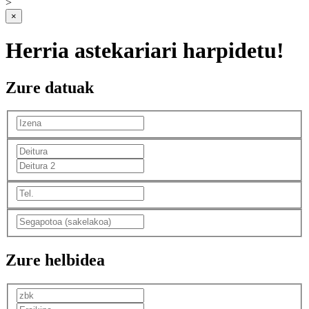
>
×
Herria astekariari harpidetu!
Zure datuak
Zure helbidea