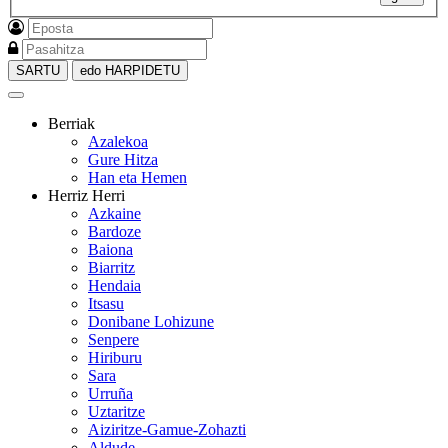
SARTU
edo HARPIDETU
Berriak
Azalekoa
Gure Hitza
Han eta Hemen
Herriz Herri
Azkaine
Bardoze
Baiona
Biarritz
Hendaia
Itsasu
Donibane Lohizune
Senpere
Hiriburu
Sara
Urruña
Uztaritze
Aiziritze-Gamue-Zohazti
Aldude