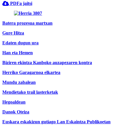
PDFa jaitsi
Batera prozesua martxan
Gure Hitza
Edaten dugun ura
Han eta Hemen
Biziren ekintza Kanboko auzapezaren kontra
Herriko Garagarnoa elkartea
Mundu zabalean
Mendietako trail lasterketak
Hegoaldean
Danok Oteiza
Euskara eskakizun gutiago Lan Eskaintza Publikoetan