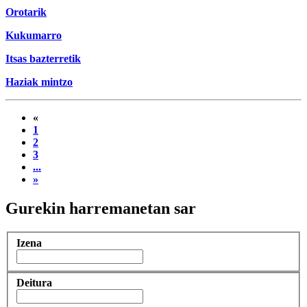
Orotarik
Kukumarro
Itsas bazterretik
Haziak mintzo
«
1
2
3
...
»
Gurekin harremanetan sar
Izena
Deitura