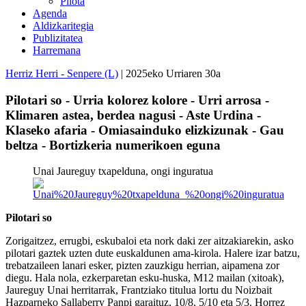
Pilota
Agenda
Aldizkaritegia
Publizitatea
Harremana
Herriz Herri - Senpere (L)
| 2025eko Urriaren 30a
Pilotari so - Urria kolorez kolore - Urri arrosa -
Klimaren astea, berdea nagusi - Aste Urdina -
Klaseko afaria - Omiasainduko elizkizunak - Gau
beltza - Bortizkeria numerikoen eguna
Unai Jaureguy txapelduna, ongi inguratua
Pilotari so
Zorigaitzez, errugbi, eskubaloi eta nork daki zer aitzakiarekin, asko
pilotari gaztek uzten dute euskaldunen ama-kirola. Halere izar batzu,
trebatzaileen lanari esker, pizten zauzkigu herrian, aipamena zor
diegu. Hala nola, ezkerparetan esku-huska, M12 mailan (xitoak),
Jaureguy Unai herritarrak, Frantziako titulua lortu du Noizbait
Hazparneko Sallaberry Panpi garaituz, 10/8, 5/10 eta 5/3. Horrez