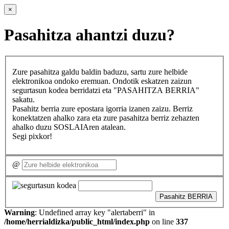
×
Pasahitza ahantzi duzu?
Zure pasahitza galdu baldin baduzu, sartu zure helbide
elektronikoa ondoko eremuan. Ondotik eskatzen zaizun
segurtasun kodea berridatzi eta "PASAHITZA BERRIA"
sakatu.
Pasahitz berria zure epostara igorria izanen zaizu. Berriz
konektatzen ahalko zara eta zure pasahitza berriz zehazten
ahalko duzu SOSLAIAren atalean.
Segi pixkor!
@
Pasahitz BERRIA
Warning
: Undefined array key "alertaberri" in
/home/herrialdizka/public_html/index.php
on line
337