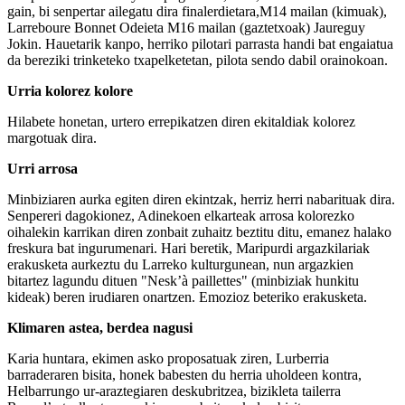
gain, bi senpertar ailegatu dira finalerdietara,M14 mailan (kimuak),
Larreboure Bonnet Odeieta M16 mailan (gaztetxoak) Jaureguy
Jokin. Hauetarik kanpo, herriko pilotari parrasta handi bat engaiatua
da bereziki trinketeko txapelketetan, pilota sendo dabil orainokoan.
Urria kolorez kolore
Hilabete honetan, urtero errepikatzen diren ekitaldiak kolorez
margotuak dira.
Urri arrosa
Minbiziaren aurka egiten diren ekintzak, herriz herri nabarituak dira.
Senpereri dagokionez, Adinekoen elkarteak arrosa kolorezko
oihalekin karrikan diren zonbait zuhaitz beztitu ditu, emanez halako
freskura bat ingurumenari. Hari beretik, Maripurdi argazkilariak
erakusketa aurkeztu du Larreko kulturgunean, nun argazkien
bitartez lagundu dituen "Nesk’à paillettes" (minbiziak hunkitu
kideak) beren irudiaren onartzen. Emozioz beteriko erakusketa.
Klimaren astea, berdea nagusi
Karia huntara, ekimen asko proposatuak ziren, Lurberria
barraderaren bisita, honek babesten du herria uholdeen kontra,
Helbarrungo ur-araztegiaren deskubritzea, bizikleta tailerra