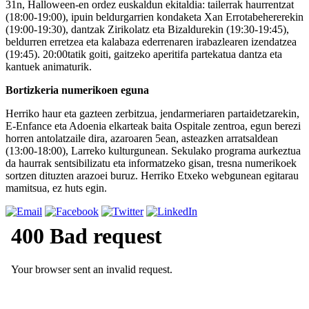
31n, Halloween-en ordez euskaldun ekitaldia: tailerrak haurrentzat
(18:00-19:00), ipuin beldurgarrien kondaketa Xan Errotabehererekin
(19:00-19:30), dantzak Zirikolatz eta Bizaldurekin (19:30-19:45),
beldurren erretzea eta kalabaza ederrenaren irabazlearen izendatzea
(19:45). 20:00tatik goiti, gaitzeko aperitifa partekatua dantza eta
kantuek animaturik.
Bortizkeria numerikoen eguna
Herriko haur eta gazteen zerbitzua, jendarmeriaren partaidetzarekin,
E-Enfance eta Adoenia elkarteak baita Ospitale zentroa, egun berezi
horren antolatzaile dira, azaroaren 5ean, asteazken arratsaldean
(13:00-18:00), Larreko kulturgunean. Sekulako programa aurkeztua
da haurrak sentsibilizatu eta informatzeko gisan, tresna numerikoek
sortzen dituzten arazoei buruz. Herriko Etxeko webgunean egitarau
mamitsua, ez huts egin.