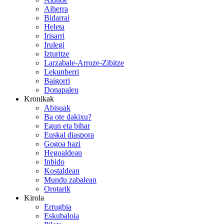
Aiherra
Bidarrai
Heleta
Irisarri
Irulegi
Izturitze
Larzabale-Arroze-Zibitze
Lekunberri
Baigorri
Donapaleu
Kronikak
Abisuak
Ba ote dakixu?
Egun eta bihar
Euskal diaspora
Gogoa hazi
Hegoaldean
Inbido
Kostaldean
Mundu zabalean
Orotarik
Kirola
Errugbia
Eskubaloia