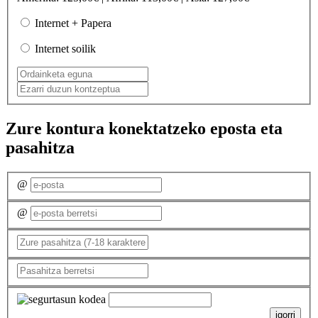
Internet + Papera
Internet soilik
Zure kontura konektatzeko eposta eta
pasahitza
@
@
igorri