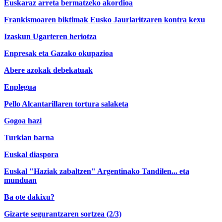
Euskaraz arreta bermatzeko akordioa
Frankismoaren biktimak Eusko Jaurlaritzaren kontra kexu
Izaskun Ugarteren heriotza
Enpresak eta Gazako okupazioa
Abere azokak debekatuak
Enplegua
Pello Alcantarillaren tortura salaketa
Gogoa hazi
Turkian barna
Euskal diaspora
Euskal "Haziak zabaltzen" Argentinako Tandilen... eta
munduan
Ba ote dakixu?
Gizarte segurantzaren sortzea (2/3)