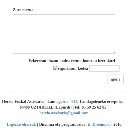
Zure mezua
Ezkerrean duzun kodea eremu honetan berridatzi
igorri
Herria Euskal Astekaria - Landagoien - 875, Landagoieneko errepidea -
64480 UZTARITZE [Lapurdi] | tel: 05 59 25 62 85 |
herria.astekaria@gmail.com
Legezko oharrak
| Diseinua eta programazioa:
iF Diseinuak
- 2016