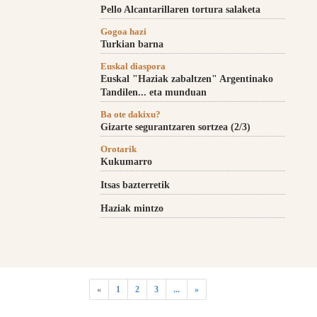
Pello Alcantarillaren tortura salaketa
Gogoa hazi
Turkian barna
Euskal diaspora
Euskal "Haziak zabaltzen" Argentinako
Tandilen... eta munduan
Ba ote dakixu?
Gizarte segurantzaren sortzea (2/3)
Orotarik
Kukumarro
Itsas bazterretik
Haziak mintzo
«
1
2
3
...
»