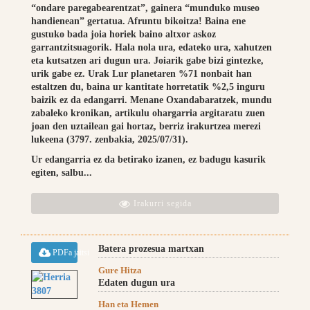
“ondare paregabearentzat”, gainera “munduko museo
handienean” gertatua. Afruntu bikoitza! Baina ene
gustuko bada joia horiek baino altxor askoz
garrantzitsuagorik. Hala nola ura, edateko ura, xahutzen
eta kutsatzen ari dugun ura. Joiarik gabe bizi gintezke,
urik gabe ez. Urak Lur planetaren %71 nonbait han
estaltzen du, baina ur kantitate horretatik %2,5 inguru
baizik ez da edangarri. Menane Oxandabaratzek, mundu
zabaleko kronikan, artikulu ohargarria argitaratu zuen
joan den uztailean gai hortaz, berriz irakurtzea merezi
lukeena (3797. zenbakia, 2025/07/31).
Ur edangarria ez da betirako izanen, ez badugu kasurik
egiten, salbu...
Irakurri segida
Batera prozesua martxan
PDFa jaitsi
Gure Hitza
Edaten dugun ura
Han eta Hemen