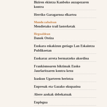
Biziren ekintza Kanboko auzapezaren
kontra
Herriko Garagarnoa elkartea
Mundu zabalean
Mendietako trail lasterketak
Hegoaldean
Danok Oteiza
Euskara eskakizun gutiago Lan Eskaintza
Publikoetan
Euskaraz arreta bermatzeko akordioa
Frankismoaren biktimak Eusko
Jaurlaritzaren kontra kexu
Izaskun Ugarteren heriotza
Enpresak eta Gazako okupazioa
Abere azokak debekatuak
Enplegua