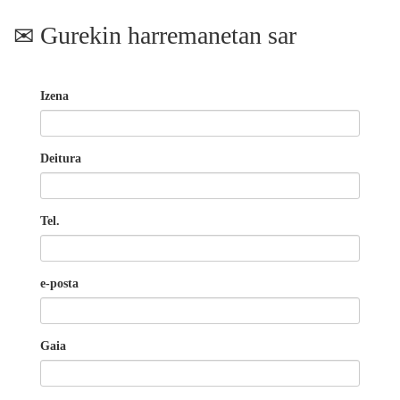
Gurekin harremanetan sar
Izena
Deitura
Tel.
e-posta
Gaia