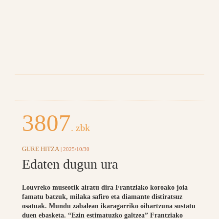
3807
. zbk
GURE HITZA
| 2025/10/30
Edaten dugun ura
Louvreko museotik airatu dira Frantziako koroako joia
famatu batzuk, milaka safiro eta diamante distiratsuz
osatuak. Mundu zabalean ikaragarriko oihartzuna sustatu
duen ebasketa. “Ezin estimatuzko galtzea” Frantziako