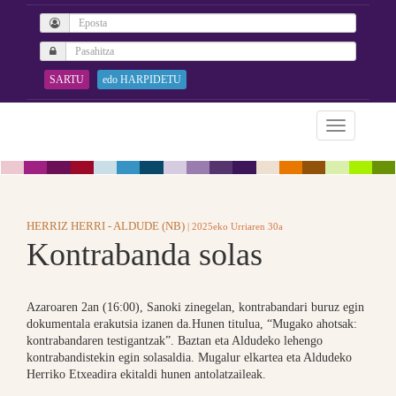
SARTU
edo HARPIDETU
HERRIZ HERRI - ALDUDE (NB)
| 2025eko Urriaren 30a
Kontrabanda solas
Azaroaren 2an (16:00), Sanoki zinegelan, kontrabandari buruz egin
dokumentala erakutsia izanen da.Hunen titulua, “Mugako ahotsak:
kontrabandaren testigantzak”. Baztan eta Aldudeko lehengo
kontrabandistekin egin solasaldia. Mugalur elkartea eta Aldudeko
Herriko Etxeadira ekitaldi hunen antolatzaileak.