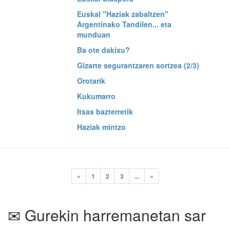
Euskal "Haziak zabaltzen"
Argentinako Tandilen... eta
munduan
Ba ote dakixu?
Gizarte segurantzaren sortzea (2/3)
Orotarik
Kukumarro
Itsas bazterretik
Haziak mintzo
«
1
2
3
...
»
Gurekin harremanetan sar