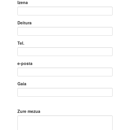
Izena
Deitura
Tel.
e-posta
Gaia
Zure mezua