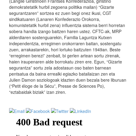
(Langile Giristinoen Frantses Konfederazioa, giristino
demokratetatik hurbil zegoena politika mailan) “Gizarte
segurantzaren” sortzea ez zuen begi onez ikusi, CGT
sindikatuaren (Lanaren Konfederazio Orokorra,
komunistetatik hurbil zena) influentzia sistema berri horretan
sobera handia izango baitzen haren ustez. CFTC-ak, MRP
alderdiaren sostenguarekin, Familia Laguntza Kutxen
independentzia, erregimen orokorraren baitan, sostengatu
zuen, arrakastarekin, hori lortuko baitzuten 1949an. Beste
“erregimen berezi” zenbait, bi gerlen artean sortu zirenak,
haien iraupenaren alde borrokatu ziren ere. Egun, “Gizarte
segurantza” sortu zela adostasun oso baten barnean
pentsatua da baina errealki egiazko batailaizan zen eta
Julien Damon soziologoak idazten duen bezala bere liburuan
(“Petit éloge de la Sécu”, Presse de Sciences Po),
“eztabaidak biziak” izan ziren.