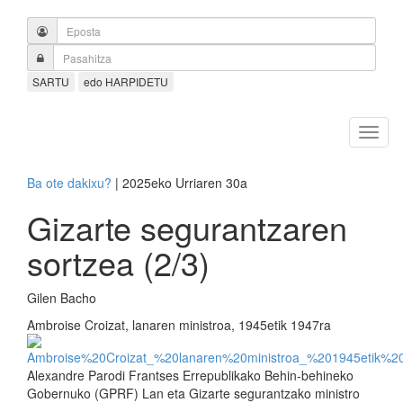
SARTU
edo HARPIDETU
Ba ote dakixu?
| 2025eko Urriaren 30a
Gizarte segurantzaren
sortzea (2/3)
Gilen Bacho
Ambroise Croizat, lanaren ministroa, 1945etik 1947ra
Alexandre Parodi Frantses Errepublikako Behin-behineko
Gobernuko (GPRF) Lan eta Gizarte segurantzako ministro