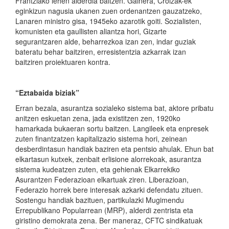
Frantziako lehen alderdia baitzen. Gainera, Croizak-ek
eginkizun nagusia ukanen zuen ordenantzen gauzatzeko,
Lanaren ministro gisa, 1945eko azarotik goiti. Sozialisten,
komunisten eta gaullisten aliantza hori, Gizarte
segurantzaren alde, beharrezkoa izan zen, indar guziak
bateratu behar baitziren, erresistentzia azkarrak izan
baitziren proiektuaren kontra.
“Eztabaida biziak”
Erran bezala, asurantza sozialeko sistema bat, aktore pribatu
anitzen eskuetan zena, jada existitzen zen, 1920ko
hamarkada bukaeran sortu baitzen. Langileek eta enpresek
zuten finantzatzen kapitalizazio sistema hori, zeinean
desberdintasun handiak baziren eta pentsio ahulak. Ehun bat
elkartasun kutxek, zenbait erlisione alorrekoak, asurantza
sistema kudeatzen zuten, eta gehienak Elkarrekiko
Asurantzen Federazioan elkartuak ziren. Liberazioan,
Federazio horrek bere interesak azkarki defendatu zituen.
Sostengu handiak bazituen, partikulazki Mugimendu
Errepublikano Popularrean (MRP), alderdi zentrista eta
giristino demokrata zena. Ber maneraz, CFTC sindikatuak