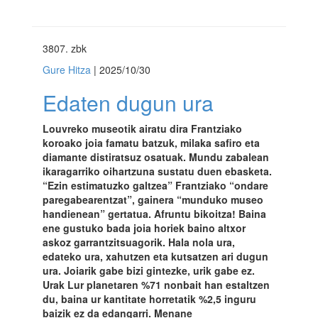
3807
. zbk
Gure Hitza
| 2025/10/30
Edaten dugun ura
Louvreko museotik airatu dira Frantziako
koroako joia famatu batzuk, milaka safiro eta
diamante distiratsuz osatuak. Mundu zabalean
ikaragarriko oihartzuna sustatu duen ebasketa.
“Ezin estimatuzko galtzea” Frantziako “ondare
paregabearentzat”, gainera “munduko museo
handienean” gertatua. Afruntu bikoitza! Baina
ene gustuko bada joia horiek baino altxor
askoz garrantzitsuagorik. Hala nola ura,
edateko ura, xahutzen eta kutsatzen ari dugun
ura. Joiarik gabe bizi gintezke, urik gabe ez.
Urak Lur planetaren %71 nonbait han estaltzen
du, baina ur kantitate horretatik %2,5 inguru
baizik ez da edangarri. Menane