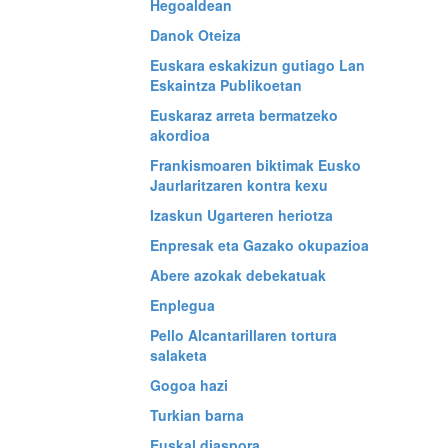
Hegoaldean
Danok Oteiza
Euskara eskakizun gutiago Lan
Eskaintza Publikoetan
Euskaraz arreta bermatzeko
akordioa
Frankismoaren biktimak Eusko
Jaurlaritzaren kontra kexu
Izaskun Ugarteren heriotza
Enpresak eta Gazako okupazioa
Abere azokak debekatuak
Enplegua
Pello Alcantarillaren tortura
salaketa
Gogoa hazi
Turkian barna
Euskal diaspora