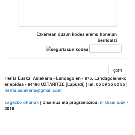
Ezkerrean duzun kodea eremu honetan
berridatzi
igorri
Herria Euskal Astekaria - Landagoien - 875, Landagoieneko
errepidea - 64480 UZTARITZE [Lapurdi] | tel: 05 59 25 62 85 |
herria.astekaria@gmail.com
Legezko oharrak
| Diseinua eta programazioa:
iF Diseinuak
-
2016