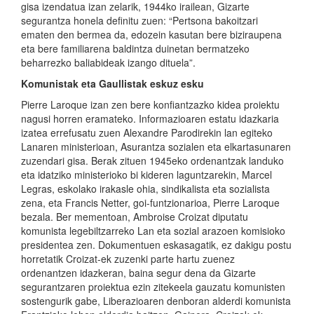
gisa izendatua izan zelarik, 1944ko irailean, Gizarte
segurantza honela definitu zuen: “Pertsona bakoitzari
ematen den bermea da, edozein kasutan bere biziraupena
eta bere familiarena baldintza duinetan bermatzeko
beharrezko baliabideak izango dituela”.
Komunistak eta Gaullistak eskuz esku
Pierre Laroque izan zen bere konfiantzazko kidea proiektu
nagusi horren eramateko. Informazioaren estatu idazkaria
izatea errefusatu zuen Alexandre Parodirekin lan egiteko
Lanaren ministerioan, Asurantza sozialen eta elkartasunaren
zuzendari gisa. Berak zituen 1945eko ordenantzak landuko
eta idatziko ministerioko bi kideren laguntzarekin, Marcel
Legras, eskolako irakasle ohia, sindikalista eta sozialista
zena, eta Francis Netter, goi-funtzionarioa, Pierre Laroque
bezala. Ber mementoan, Ambroise Croizat diputatu
komunista legebiltzarreko Lan eta sozial arazoen komisioko
presidentea zen. Dokumentuen eskasagatik, ez dakigu postu
horretatik Croizat-ek zuzenki parte hartu zuenez
ordenantzen idazkeran, baina segur dena da Gizarte
segurantzaren proiektua ezin zitekeela gauzatu komunisten
sostengurik gabe, Liberazioaren denboran alderdi komunista