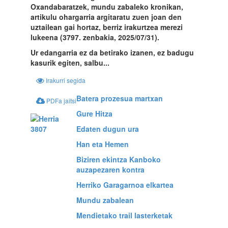
Oxandabaratzek, mundu zabaleko kronikan,
artikulu ohargarria argitaratu zuen joan den
uztailean gai hortaz, berriz irakurtzea merezi
lukeena (3797. zenbakia, 2025/07/31).
Ur edangarria ez da betirako izanen, ez badugu
kasurik egiten, salbu...
Irakurri segida
Batera prozesua martxan
PDFa jaitsi
Gure Hitza
Edaten dugun ura
Han eta Hemen
Biziren ekintza Kanboko
auzapezaren kontra
Herriko Garagarnoa elkartea
Mundu zabalean
Mendietako trail lasterketak