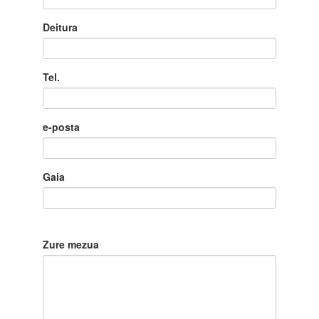
Deitura
Tel.
e-posta
Gaia
Zure mezua