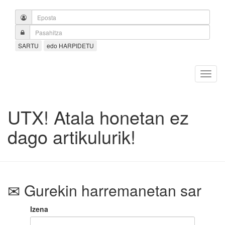
SARTU
edo HARPIDETU
UTX! Atala honetan ez
dago artikulurik!
Gurekin harremanetan sar
Izena