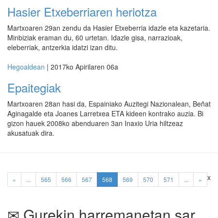
Hasier Etxeberriaren heriotza
Martxoaren 29an zendu da Hasier Etxeberria idazle eta kazetaria.
Minbiziak eraman du, 60 urtetan. Idazle gisa, narrazioak,
eleberriak, antzerkia idatzi izan ditu.
Hegoaldean
| 2017ko Apirilaren 06a
Epaitegiak
Martxoaren 28an hasi da, Espainiako Auzitegi Nazionalean, Beñat
Aginagalde eta Joanes Larretxea ETA kideen kontrako auzia. Bi
gizon hauek 2008ko abenduaren 3an Inaxio Uria hiltzeaz
akusatuak dira.
x
(current)
«
...
565
566
567
568
569
570
571
...
»
Gurekin harremanetan sar