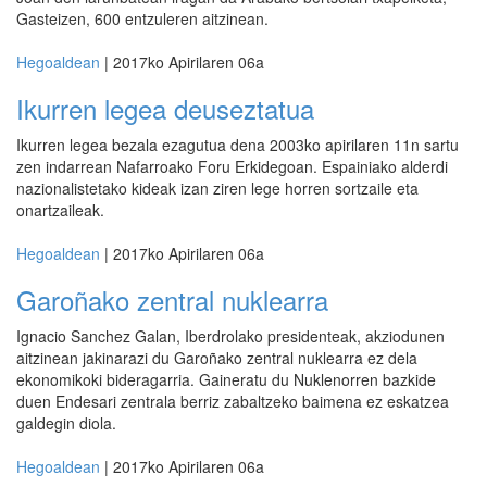
Gasteizen, 600 entzuleren aitzinean.
Hegoaldean
| 2017ko Apirilaren 06a
Ikurren legea deuseztatua
Ikurren legea bezala ezagutua dena 2003ko apirilaren 11n sartu
zen indarrean Nafarroako Foru Erkidegoan. Espainiako alderdi
nazionalistetako kideak izan ziren lege horren sortzaile eta
onartzaileak.
Hegoaldean
| 2017ko Apirilaren 06a
Garoñako zentral nuklearra
Ignacio Sanchez Galan, Iberdrolako presidenteak, akziodunen
aitzinean jakinarazi du Garoñako zentral nuklearra ez dela
ekonomikoki bideragarria. Gaineratu du Nuklenorren bazkide
duen Endesari zentrala berriz zabaltzeko baimena ez eskatzea
galdegin diola.
Hegoaldean
| 2017ko Apirilaren 06a