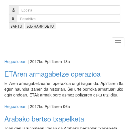
SARTU
edo HARPIDETU
Hegoaldean
| 2017ko Apirilaren 13a
ETAren armagabetze operazioa
ETAren armagabetzearen operazioa ongi iragan da. Apirilaren 8a
egun haundia izanen da historian. Sei urte borroka armatuari uko
egin ondoan, ETAk armak bere asmoz polizaren esku utzi ditu.
Hegoaldean
| 2017ko Apirilaren 06a
Arabako bertso txapelketa
Joan den larunbatean iragan da Arabako bertsolari txapelketa,