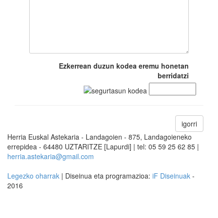
Ezkerrean duzun kodea eremu honetan
berridatzi
igorri
Herria Euskal Astekaria - Landagoien - 875, Landagoieneko
errepidea - 64480 UZTARITZE [Lapurdi] | tel: 05 59 25 62 85 |
herria.astekaria@gmail.com
Legezko oharrak
| Diseinua eta programazioa:
iF Diseinuak
-
2016