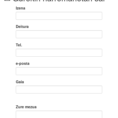
Izena
Deitura
Tel.
e-posta
Gaia
Zure mezua