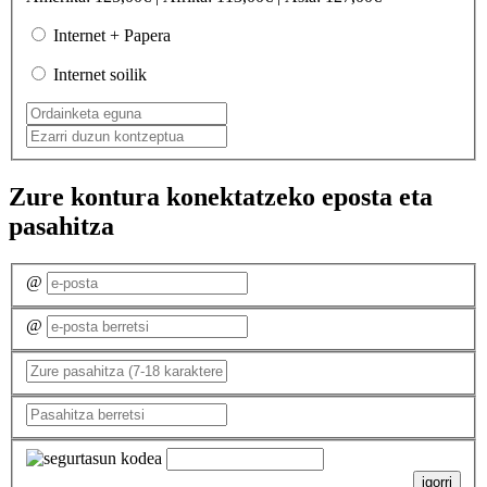
Internet + Papera
Internet soilik
Zure kontura konektatzeko eposta eta
pasahitza
@
@
igorri