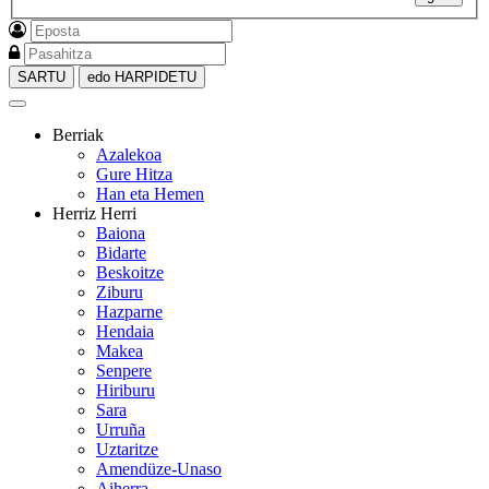
SARTU
edo HARPIDETU
Berriak
Azalekoa
Gure Hitza
Han eta Hemen
Herriz Herri
Baiona
Bidarte
Beskoitze
Ziburu
Hazparne
Hendaia
Makea
Senpere
Hiriburu
Sara
Urruña
Uztaritze
Amendüze-Unaso
Aiherra