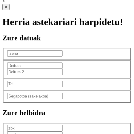
>
×
Herria astekariari harpidetu!
Zure datuak
Zure helbidea