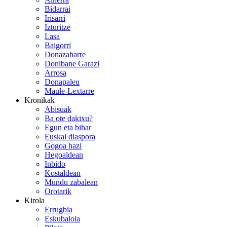
Bidarrai
Irisarri
Izturitze
Lasa
Baigorri
Donazaharre
Donibane Garazi
Arrosa
Donapaleu
Maule-Lextarre
Kronikak
Abisuak
Ba ote dakixu?
Egun eta bihar
Euskal diaspora
Gogoa hazi
Hegoaldean
Inbido
Kostaldean
Mundu zabalean
Orotarik
Kirola
Errugbia
Eskubaloia