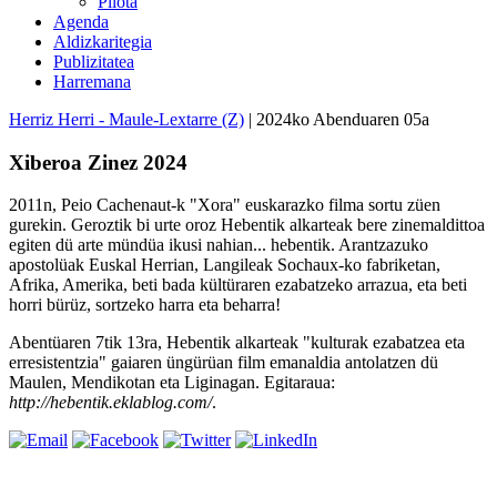
Pilota
Agenda
Aldizkaritegia
Publizitatea
Harremana
Herriz Herri - Maule-Lextarre (Z)
| 2024ko Abenduaren 05a
Xiberoa Zinez 2024
2011n, Peio Cachenaut-k "Xora" euskarazko filma sortu züen
gurekin. Geroztik bi urte oroz Hebentik alkarteak bere zinemaldittoa
egiten dü arte mündüa ikusi nahian... hebentik. Arantzazuko
apostolüak Euskal Herrian, Langileak Sochaux-ko fabriketan,
Afrika, Amerika, beti bada kültüraren ezabatzeko arrazua, eta beti
horri bürüz, sortzeko harra eta beharra!
Abentüaren 7tik 13ra, Hebentik alkarteak "kulturak ezabatzea eta
erresistentzia" gaiaren üngürüan film emanaldia antolatzen dü
Maulen, Mendikotan eta Liginagan. Egitaraua:
http://hebentik.eklablog.com/
.