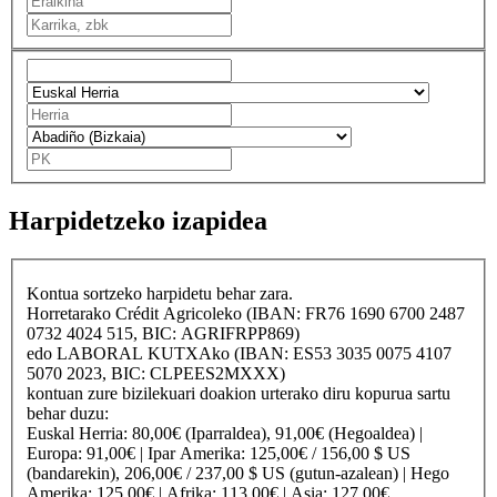
Harpidetzeko izapidea
Kontua sortzeko harpidetu behar zara.
Horretarako
Crédit Agricole
ko (IBAN: FR76 1690 6700 2487
0732 4024 515, BIC: AGRIFRPP869)
edo
LABORAL KUTXA
ko (IBAN: ES53 3035 0075 4107
5070 2023, BIC: CLPEES2MXXX)
kontuan zure bizilekuari doakion urterako diru kopurua sartu
behar duzu:
Euskal Herria
: 80,00€ (Iparraldea), 91,00€ (Hegoaldea) |
Europa
: 91,00€ |
Ipar Amerika
: 125,00€ / 156,00 $ US
(bandarekin), 206,00€ / 237,00 $ US (gutun-azalean) |
Hego
Amerika
: 125,00€ |
Afrika
: 113,00€ |
Asia
: 127,00€