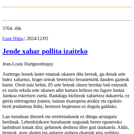
3764
. zbk
Gure Hitza
| 2024/12/05
Jende xahar pollita izaiteko
Jean-Louis Harignordoquy
Aurtengo honek laster emanak ukanen ditu bereak, gu denak urte
batez xahartuz, hogei urteak betetzeko berantetsirik dauden gazteak
barne. Oroit naiz behin, 85 urte beteak zituen herritar bati entzunik
ez zuela sekula uste ukanen adin hartara heltzea eta fagore hartaz
Jainkoa eskertzen zuela. Badakigu bizitzeak xahartzea dakarrela, ez
girela ederragotuz joanen, bainan itxaropena atxikiz eta egokiro
bezti jendartean ibiliz, bertzeen begirunea ez dugula galduko.
Lan munduan direnek eta erretretadunok ez ditugu arrangura
berdinak. Lehenbizikoen buruhauste nagusiak beren eguneroko
lanbideari lotuak dira; gehienek denbora libre guti daukatela. Aldiz,
besteok, gure ahalen eta astiaren arabera ekarriak gira zerbitzu