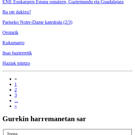
ENE Euskararen Eguna ospatzen, Gaztemundu eta Guadalajara
Ba ote dakixu?
Pariseko Notre-Dame katedrala (2/3)
Orotarik
Kukumarro
Itsas bazterretik
Haziak mintzo
«
1
2
3
...
»
Gurekin harremanetan sar
Izena