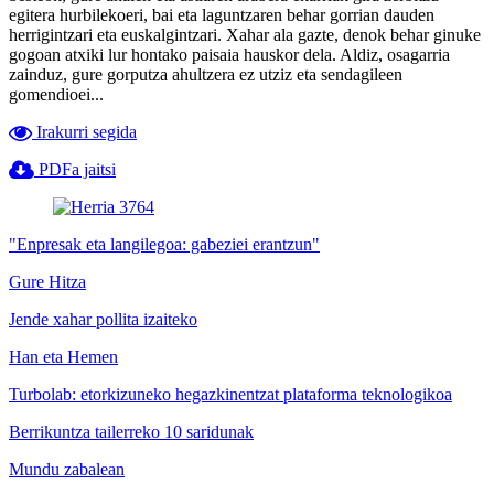
egitera hurbilekoeri, bai eta laguntzaren behar gorrian dauden
herrigintzari eta euskalgintzari. Xahar ala gazte, denok behar ginuke
gogoan atxiki lur hontako paisaia hauskor dela. Aldiz, osagarria
zainduz, gure gorputza ahultzera ez utziz eta sendagileen
gomendioei...
Irakurri segida
PDFa jaitsi
"Enpresak eta langilegoa: gabeziei erantzun"
Gure Hitza
Jende xahar pollita izaiteko
Han eta Hemen
Turbolab: etorkizuneko hegazkinentzat plataforma teknologikoa
Berrikuntza tailerreko 10 saridunak
Mundu zabalean