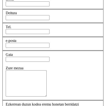
Deitura
Tel.
e-posta
Gaia
Zure mezua
Ezkerrean duzun kodea eremu honetan berridatzi