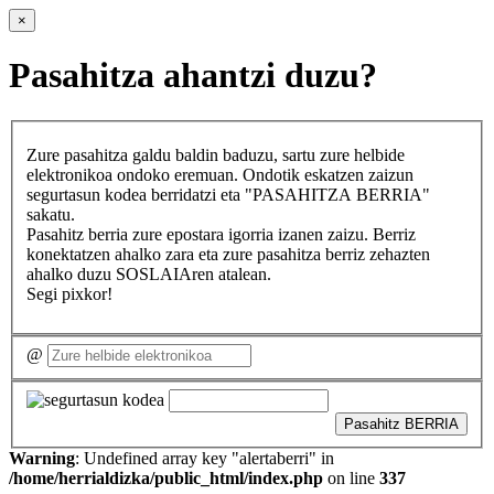
×
Pasahitza ahantzi duzu?
Zure pasahitza galdu baldin baduzu, sartu zure helbide
elektronikoa ondoko eremuan. Ondotik eskatzen zaizun
segurtasun kodea berridatzi eta "PASAHITZA BERRIA"
sakatu.
Pasahitz berria zure epostara igorria izanen zaizu. Berriz
konektatzen ahalko zara eta zure pasahitza berriz zehazten
ahalko duzu SOSLAIAren atalean.
Segi pixkor!
@
Pasahitz BERRIA
Warning
: Undefined array key "alertaberri" in
/home/herrialdizka/public_html/index.php
on line
337