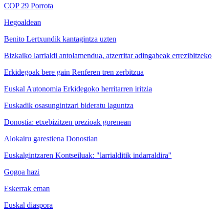
COP 29 Porrota
Hegoaldean
Benito Lertxundik kantagintza uzten
Bizkaiko larrialdi antolamendua, atzerritar adingabeak errezibitzeko
Erkidegoak bere gain Renferen tren zerbitzua
Euskal Autonomia Erkidegoko herritarren iritzia
Euskadik osasungintzari bideratu laguntza
Donostia: etxebizitzen prezioak gorenean
Alokairu garestiena Donostian
Euskalgintzaren Kontseiluak: "larrialditik indarraldira"
Gogoa hazi
Eskerrak eman
Euskal diaspora