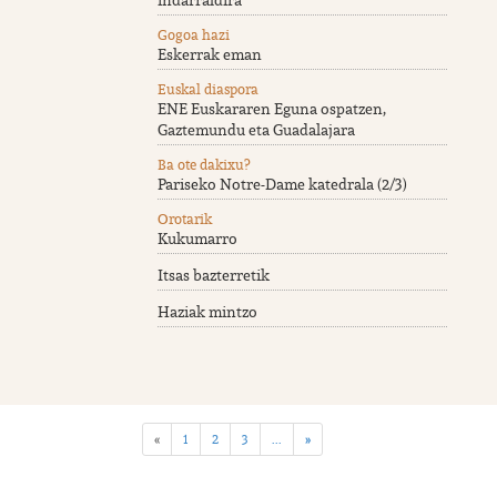
Gogoa hazi
Eskerrak eman
Euskal diaspora
ENE Euskararen Eguna ospatzen,
Gaztemundu eta Guadalajara
Ba ote dakixu?
Pariseko Notre-Dame katedrala (2/3)
Orotarik
Kukumarro
Itsas bazterretik
Haziak mintzo
«
1
2
3
...
»