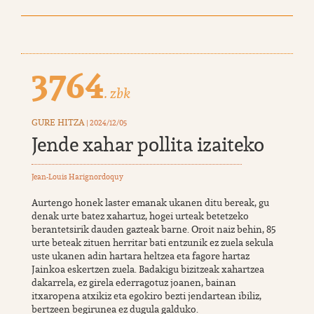
3764
. zbk
GURE HITZA
| 2024/12/05
Jende xahar pollita izaiteko
Jean-Louis Harignordoquy
Aurtengo honek laster emanak ukanen ditu bereak, gu
denak urte batez xahartuz, hogei urteak betetzeko
berantetsirik dauden gazteak barne. Oroit naiz behin, 85
urte beteak zituen herritar bati entzunik ez zuela sekula
uste ukanen adin hartara heltzea eta fagore hartaz
Jainkoa eskertzen zuela. Badakigu bizitzeak xahartzea
dakarrela, ez girela ederragotuz joanen, bainan
itxaropena atxikiz eta egokiro bezti jendartean ibiliz,
bertzeen begirunea ez dugula galduko.