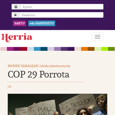
SARTU
edo HARPIDETU
MUNDU ZABALEAN
| 2024ko Abenduaren 05a
COP 29 Porrota
J.B.