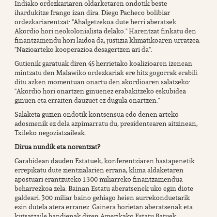
Indiako ordezkariaren oldarketaren ondotik beste
ihardukitze frango izan dira. Diego Pacheco bolibiar
ordezkariarentzat: "Ahalgetzekoa dute herri aberatsek.
Akordio hori neokolonialista delako." Harentzat finkatu den
finantzamendu hori laidoa da, justizia klimatikoaren urratzea:
"Nazioarteko kooperazioa desagertzen ari da".
Gutienik garatuak diren 45 herrietako koalizioaren izenean
mintzatu den Malawiko ordezkariak ere hitz gogorrak erabili
ditu azken momentuan onartu den akordioaren salatzeko:
"Akordio hori onartzen ginuenez erabakitzeko eskubidea
ginuen eta erraiten dauzuet ez dugula onartzen."
Salaketa guzien ondotik kontsensua edo denen arteko
adosmenik ez dela azpimarratu du, presidentearen aitzinean,
Txileko negoziatzaileak.
Dirua nundik eta norentzat?
Garabidean dauden Estatuek, konferentziaren hastapenetik
errepikatu dute zientzialarien errana, klima aldaketaren
apostuari erantzuteko 1.300 miliarreko finantzamendua
beharrezkoa zela. Bainan Estatu aberatsenek uko egin diote
galdeari. 300 miliar baino gehiago heien aurrekonduetarik
ezin dutela atera erranez. Gainera horietan aberatsenak eta
kutsatzaile handienak diren Amerikako Estatu Batuek