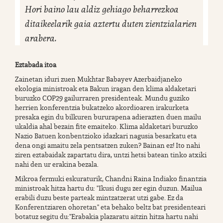
Hori baino lau aldiz gehiago beharrezkoa
ditaikeelarik gaia aztertu duten zientzialarien
arabera.
Eztabada itoa
Zainetan iduri zuen Mukhtar Babayev Azerbaidjaneko
ekologia ministroak eta Bakun iragan den klima aldaketari
buruzko COP29 gailurraren presidenteak. Mundu guziko
herrien konferentzia bukatzeko akordioaren irakurketa
presaka egin du bilkuren bururapena adierazten duen mailu
ukaldia ahal bezain fite emaiteko. Klima aldaketari buruzko
Nazio Batuen konbentzioko idazkari nagusia besarkatu eta
dena ongi amaitu zela pentsatzen zuken? Bainan ez! Ito nahi
ziren eztabaidak zapartatu dira, untzi hetsi batean tinko atxiki
nahi den ur erakina bezala.
Mikroa fermuki eskuraturik, Chandni Raina Indiako finantzia
ministroak hitza hartu du: "Ikusi dugu zer egin duzun. Mailua
erabili duzu beste parteak mintzatzerat utzi gabe. Ez da
Konferentziaren ohoretan" eta behako beltz bat presidenteari
botatuz segitu du:"Erabakia plazaratu aitzin hitza hartu nahi