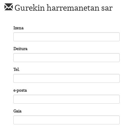
Gurekin harremanetan sar
Izena
Deitura
Tel.
e-posta
Gaia