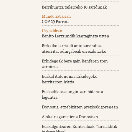
Berrikuntza tailerreko 10 saridunak
Mundu zabalean
COP 29 Porrota
Hegoaldean
Benito Lertxundik kantagintza uzten
Bizkaiko larrialdi antolamendua,
atzerritar adingabeak errezibitzeko
Erkidegoak bere gain Renferen tren
zerbitzua
Euskal Autonomia Erkidegoko
herritarren iritzia
Euskadik osasungintzari bideratu
laguntza
Donostia: etxebizitzen prezioak gorenean
Alokairu garestiena Donostian
Euskalgintzaren Kontseiluak: "larrialditik
indarraldira"