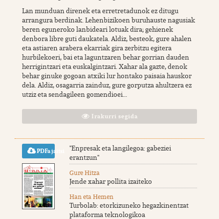
Lan munduan direnek eta erretretadunok ez ditugu
arrangura berdinak. Lehenbizikoen buruhauste nagusiak
beren eguneroko lanbideari lotuak dira; gehienek
denbora libre guti daukatela. Aldiz, besteok, gure ahalen
eta astiaren arabera ekarriak gira zerbitzu egitera
hurbilekoeri, bai eta laguntzaren behar gorrian dauden
herrigintzari eta euskalgintzari. Xahar ala gazte, denok
behar ginuke gogoan atxiki lur hontako paisaia hauskor
dela. Aldiz, osagarria zainduz, gure gorputza ahultzera ez
utziz eta sendagileen gomendioei...
Irakurri segida
"Enpresak eta langilegoa: gabeziei
PDFa jaitsi
erantzun"
Gure Hitza
Jende xahar pollita izaiteko
Han eta Hemen
Turbolab: etorkizuneko hegazkinentzat
plataforma teknologikoa