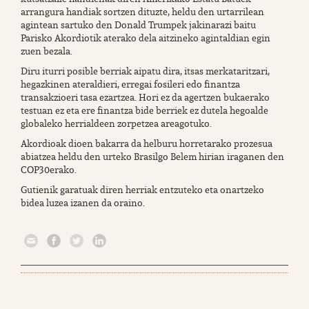
arrangura handiak sortzen dituzte, heldu den urtarrilean
agintean sartuko den Donald Trumpek jakinarazi baitu
Parisko Akordiotik aterako dela aitzineko agintaldian egin
zuen bezala.
Diru iturri posible berriak aipatu dira, itsas merkataritzari,
hegazkinen ateraldieri, erregai fosileri edo finantza
transakzioeri tasa ezartzea. Hori ez da agertzen bukaerako
testuan ez eta ere finantza bide berriek ez dutela hegoalde
globaleko herrialdeen zorpetzea areagotuko.
Akordioak dioen bakarra da helburu horretarako prozesua
abiatzea heldu den urteko Brasilgo Belem hirian iraganen den
COP30erako.
Gutienik garatuak diren herriak entzuteko eta onartzeko
bidea luzea izanen da oraino.