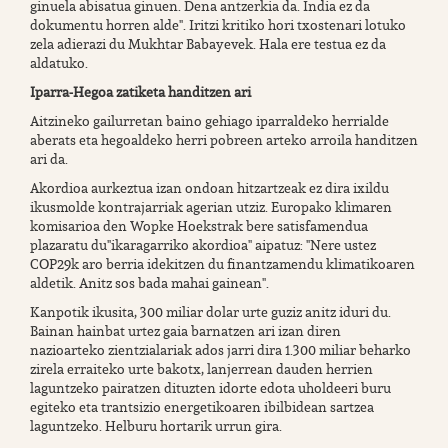
ginuela abisatua ginuen. Dena antzerkia da. India ez da
dokumentu horren alde". Iritzi kritiko hori txostenari lotuko
zela adierazi du Mukhtar Babayevek. Hala ere testua ez da
aldatuko.
Iparra-Hegoa zatiketa handitzen ari
Aitzineko gailurretan baino gehiago iparraldeko herrialde
aberats eta hegoaldeko herri pobreen arteko arroila handitzen
ari da.
Akordioa aurkeztua izan ondoan hitzartzeak ez dira ixildu
ikusmolde kontrajarriak agerian utziz. Europako klimaren
komisarioa den Wopke Hoekstrak bere satisfamendua
plazaratu du"ikaragarriko akordioa" aipatuz: "Nere ustez
COP29k aro berria idekitzen du finantzamendu klimatikoaren
aldetik. Anitz sos bada mahai gainean".
Kanpotik ikusita, 300 miliar dolar urte guziz anitz iduri du.
Bainan hainbat urtez gaia barnatzen ari izan diren
nazioarteko zientzialariak ados jarri dira 1.300 miliar beharko
zirela erraiteko urte bakotx, lanjerrean dauden herrien
laguntzeko pairatzen dituzten idorte edota uholdeeri buru
egiteko eta trantsizio energetikoaren ibilbidean sartzea
laguntzeko. Helburu hortarik urrun gira.