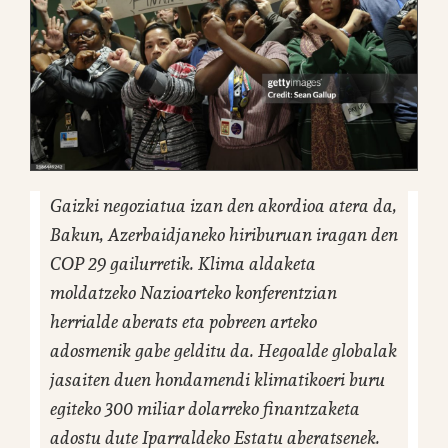
Gaizki negoziatua izan den akordioa atera da,
Bakun, Azerbaidjaneko hiriburuan iragan den
COP 29 gailurretik. Klima aldaketa
moldatzeko Nazioarteko konferentzian
herrialde aberats eta pobreen arteko
adosmenik gabe gelditu da. Hegoalde globalak
jasaiten duen hondamendi klimatikoeri buru
egiteko 300 miliar dolarreko finantzaketa
adostu dute Iparraldeko Estatu aberatsenek.