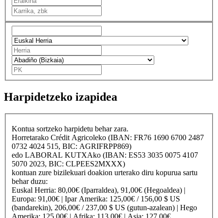
Harpidetzeko izapidea
Kontua sortzeko harpidetu behar zara.
Horretarako
Crédit Agricole
ko (IBAN: FR76 1690 6700 2487
0732 4024 515, BIC: AGRIFRPP869)
edo
LABORAL KUTXA
ko (IBAN: ES53 3035 0075 4107
5070 2023, BIC: CLPEES2MXXX)
kontuan zure bizilekuari doakion urterako diru kopurua sartu
behar duzu:
Euskal Herria
: 80,00€ (Iparraldea), 91,00€ (Hegoaldea) |
Europa
: 91,00€ |
Ipar Amerika
: 125,00€ / 156,00 $ US
(bandarekin), 206,00€ / 237,00 $ US (gutun-azalean) |
Hego
Amerika
: 125,00€ |
Afrika
: 113,00€ |
Asia
: 127,00€