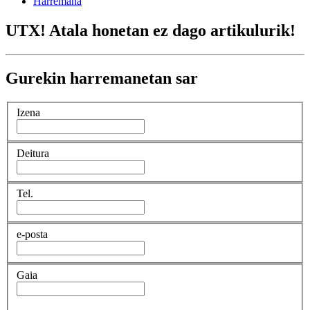
Harremana
UTX! Atala honetan ez dago artikulurik!
Gurekin harremanetan sar
Izena
Deitura
Tel.
e-posta
Gaia