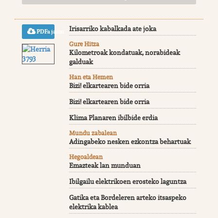
Irisarriko kabalkada ate joka
PDFa jaitsi
Gure Hitza
Kilometroak kondatuak, norabideak
galduak
Han eta Hemen
Bizi! elkartearen bide orria
Bizi! elkartearen bide orria
Klima Planaren ibilbide erdia
Mundu zabalean
Adingabeko nesken ezkontza behartuak
Hegoaldean
Emazteak lan munduan
Ibilgailu elektrikoen erosteko laguntza
Gatika eta Bordeleren arteko itsaspeko
elektrika kablea