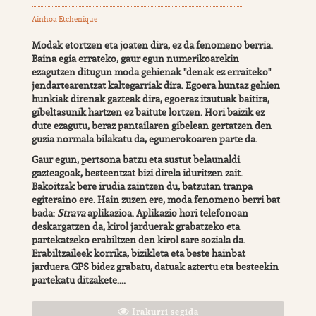
Ainhoa Etchenique
Modak etortzen eta joaten dira, ez da fenomeno berria.
Baina egia errateko, gaur egun numerikoarekin
ezagutzen ditugun moda gehienak "denak ez erraiteko"
jendartearentzat kaltegarriak dira. Egoera huntaz gehien
hunkiak direnak gazteak dira, egoeraz itsutuak baitira,
gibeltasunik hartzen ez baitute lortzen. Hori baizik ez
dute ezagutu, beraz pantailaren gibelean gertatzen den
guzia normala bilakatu da, egunerokoaren parte da.
Gaur egun, pertsona batzu eta sustut belaunaldi
gazteagoak, besteentzat bizi direla iduritzen zait.
Bakoitzak bere irudia zaintzen du, batzutan tranpa
egiteraino ere. Hain zuzen ere, moda fenomeno berri bat
bada:
Strava
aplikazioa. Aplikazio hori telefonoan
deskargatzen da, kirol jarduerak grabatzeko eta
partekatzeko erabiltzen den kirol sare soziala da.
Erabiltzaileek korrika, bizikleta eta beste hainbat
jarduera GPS bidez grabatu, datuak aztertu eta besteekin
partekatu ditzakete....
Irakurri segida