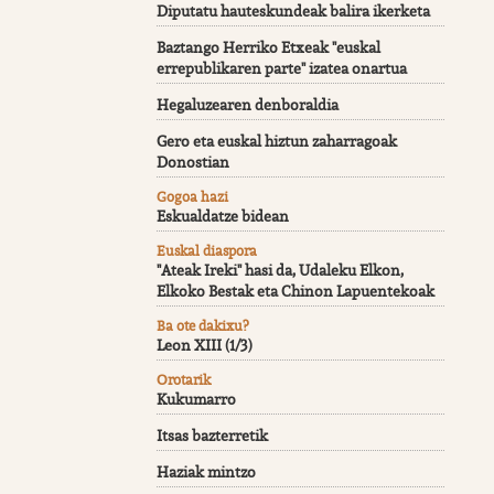
Diputatu hauteskundeak balira ikerketa
Baztango Herriko Etxeak "euskal
errepublikaren parte" izatea onartua
Hegaluzearen denboraldia
Gero eta euskal hiztun zaharragoak
Donostian
Gogoa hazi
Eskualdatze bidean
Euskal diaspora
"Ateak Ireki" hasi da, Udaleku Elkon,
Elkoko Bestak eta Chinon Lapuentekoak
Ba ote dakixu?
Leon XIII (1/3)
Orotarik
Kukumarro
Itsas bazterretik
Haziak mintzo