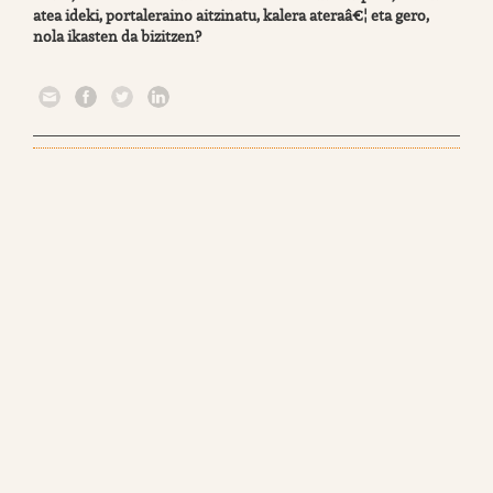
atea ideki, portaleraino aitzinatu, kalera ateraâ€¦ eta gero,
nola ikasten da bizitzen?