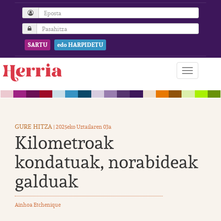
SARTU
edo HARPIDETU
GURE HITZA
| 2025eko Uztailaren 03a
Kilometroak
kondatuak, norabideak
galduak
Ainhoa Etchenique