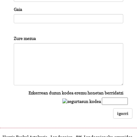
Gaia
Zure mezua
Ezkerrean duzun kodea eremu honetan berridatzi
igorri