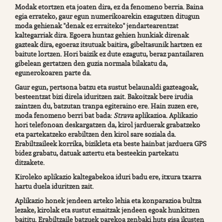
Modak etortzen eta joaten dira, ez da fenomeno berria. Baina
egia errateko, gaur egun numerikoarekin ezagutzen ditugun
moda gehienak "denak ez erraiteko" jendartearentzat
kaltegarriak dira. Egoera huntaz gehien hunkiak direnak
gazteak dira, egoeraz itsutuak baitira, gibeltasunik hartzen ez
baitute lortzen. Hori baizik ez dute ezagutu, beraz pantailaren
gibelean gertatzen den guzia normala bilakatu da,
egunerokoaren parte da.
Gaur egun, pertsona batzu eta sustut belaunaldi gazteagoak,
besteentzat bizi direla iduritzen zait. Bakoitzak bere irudia
zaintzen du, batzutan tranpa egiteraino ere. Hain zuzen ere,
moda fenomeno berri bat bada:
Strava
aplikazioa. Aplikazio
hori telefonoan deskargatzen da, kirol jarduerak grabatzeko
eta partekatzeko erabiltzen den kirol sare soziala da.
Erabiltzaileek korrika, bizikleta eta beste hainbat jarduera GPS
bidez grabatu, datuak aztertu eta besteekin partekatu
ditzakete.
Kiroleko aplikazio kaltegabekoa iduri badu ere, itxura txarra
hartu duela iduritzen zait.
Aplikazio honek jendeen arteko lehia eta konparazioa bultza
lezake, kirolak eta sustut emaitzak jendeen egoak hunkitzen
baititu. Erabiltzaile batzuek parekoa zenbaki huts gisa ikusten