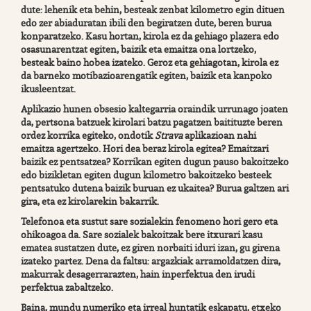
dute: lehenik eta behin, besteak zenbat kilometro egin dituen
edo zer abiaduratan ibili den begiratzen dute, beren burua
konparatzeko. Kasu hortan, kirola ez da gehiago plazera edo
osasunarentzat egiten, baizik eta emaitza ona lortzeko,
besteak baino hobea izateko. Geroz eta gehiagotan, kirola ez
da barneko motibazioarengatik egiten, baizik eta kanpoko
ikusleentzat.
Aplikazio hunen obsesio kaltegarria oraindik urrunago joaten
da, pertsona batzuek kirolari batzu pagatzen baitituzte beren
ordez korrika egiteko, ondotik
Strava
aplikazioan nahi
emaitza agertzeko. Hori dea beraz kirola egitea? Emaitzari
baizik ez pentsatzea? Korrikan egiten dugun pauso bakoitzeko
edo bizikletan egiten dugun kilometro bakoitzeko besteek
pentsatuko dutena baizik buruan ez ukaitea? Burua galtzen ari
gira, eta ez kirolarekin bakarrik.
Telefonoa eta sustut sare sozialekin fenomeno hori gero eta
ohikoagoa da. Sare sozialek bakoitzak bere itxurari kasu
ematea sustatzen dute, ez giren norbaiti iduri izan, gu girena
izateko partez. Dena da faltsu: argazkiak arramoldatzen dira,
makurrak desagerrarazten, hain inperfektua den irudi
perfektua zabaltzeko.
Baina, mundu numeriko eta irreal huntatik eskapatu, etxeko