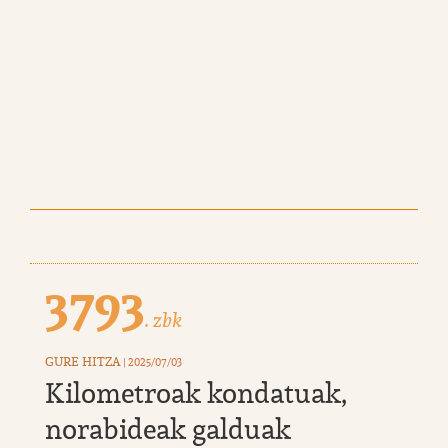
3793
. zbk
GURE HITZA
| 2025/07/03
Kilometroak kondatuak,
norabideak galduak