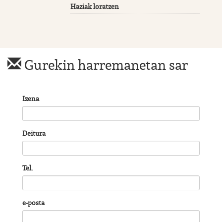
Haziak loratzen
Gurekin harremanetan sar
Izena
Deitura
Tel.
e-posta