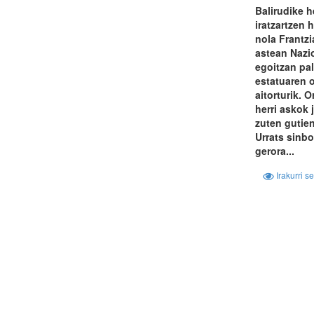
Balirudike h
iratzartzen h
nola Frantzi
astean Nazi
egoitzan pal
estatuaren 
aitorturik. 
herri askok 
zuten gutien
Urrats sinbo
gerora...
Irakurri s