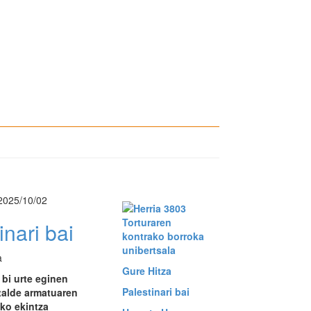
2025/10/02
Torturaren
inari bai
kontrako borroka
unibertsala
a
Gure Hitza
 bi urte eginen
Palestinari bai
talde armatuaren
ko ekintza