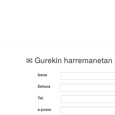
Gurekin harremanetan 
Izena
Deitura
Tel.
e-posta