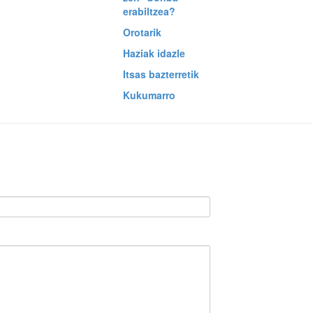
erabiltzea?
Orotarik
Haziak idazle
Itsas bazterretik
Kukumarro