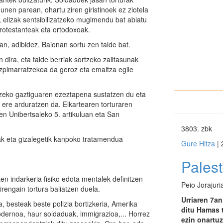
unen parean, ohartu ziren giristinoek ez ziotela
, elizak sentsibilizatzeko mugimendu bat abiatu
 protestanteak eta ortodoxoak.
ian, adibidez, Baionan sortu zen talde bat.
ira, eta talde berriak sortzeko zailtasunak
azpimarratzekoa da geroz eta emaitza egile
ltzeko gaztiguaren ezeztapena sustatzen du eta
z ere arduratzen da. Elkartearen torturaren
 Unibertsaleko 5. artikuluan eta San
3803
. zbk
ak eta gizalegetik kanpoko tratamendua
Gure Hitza
| 
Palest
en indarkeria fisiko edota mentalek definitzen
Peio Jorajuri
irengain tortura baliatzen duela.
Urriaren 7an
a, besteak beste polizia bortizkeria, Amerika
ditu Hamas 
ernoa, haur soldaduak, immigrazioa,... Horrez
ezin onartuz