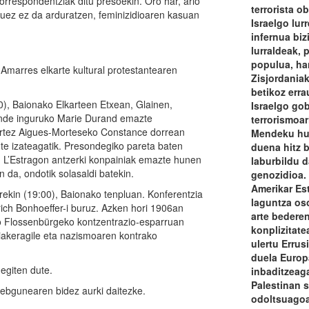
rrespondentziak ditu presoekin. Oro har, arlo
terrorista ob
atuez ez da arduratzen, feminizidioaren kasuan
Israelgo lur
infernua bi
lurraldeak, 
populua, ha
 Amarres elkarte kultural protestantearen
Zisjordania
betikoz erra
0), Baionako Elkarteen Etxean, Glainen,
Israelgo go
mende inguruko Marie Durand emazte
terrorismoar
 urtez Aigues-Morteseko Constance dorrean
Mendeku hut
te izateagatik. Presondegiko pareta baten
duena hitz 
n. L’Estragon antzerki konpainiak emazte hunen
laburbildu d
n da, ondotik solasaldi batekin.
genozidioa. 
Amerikar Es
ekin (19:00), Baionako tenpluan. Konferentzia
laguntza oso
rich Bonhoeffer-i buruz. Azken hori 1906an
arte bedere
ko Flossenbürgeko kontzentrazio-esparruan
konplizitate
aiakeragile eta nazismoaren kontrako
ulertu Errus
duela Europ
 egiten dute.
inbaditzeaga
Palestinan s
bgunearen bidez aurki daitezke.
odoltsuagoa