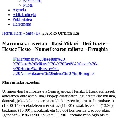
Eskubaloia
Pilota
Agenda
Aldizkaritegia
Publizitatea
Harremana
Herriz Herri - Sara (L)
| 2025eko Urriaren 02a
Marrumaka lezeetan - Ikusi Mikusi - Beti Gazte -
Hostoz Hosto - Numerikoaren tailerra - Errugbia
Marrumaka lezeetan
Urriaren 4an larunbatez eta 5ean igandez, Herriko Etxeak eta lezeek
antolatzen dute asteburua,Usopop elkartearen laguntzarekin: musika,
dantzak, jokoak bai eta ere ateraldiak lezeen inguruan. Larunbatean
(10:00-14:00) ekoizleen merkatua, (11:00) otsoak lezeetan, (13:30)
bazkaria, (15:00) mutxikoak eta (18:00) kontzertua Usopop-ekin.
Igandean: (9:30-14:00) ibilketa, (11:00) lezetako mitologia bisita,