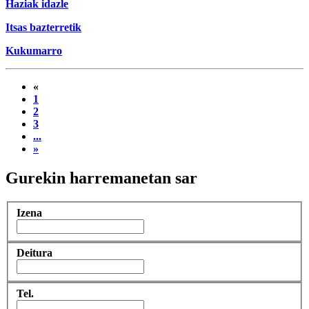
Haziak idazle
Itsas bazterretik
Kukumarro
«
1
2
3
...
»
Gurekin harremanetan sar
Izena
Deitura
Tel.