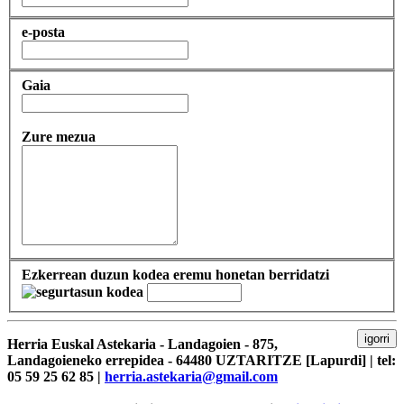
e-posta
Gaia
Zure mezua
Ezkerrean duzun kodea eremu honetan berridatzi
igorri
Herria Euskal Astekaria - Landagoien - 875,
Landagoieneko errepidea - 64480 UZTARITZE [Lapurdi] | tel:
05 59 25 62 85 |
herria.astekaria@gmail.com