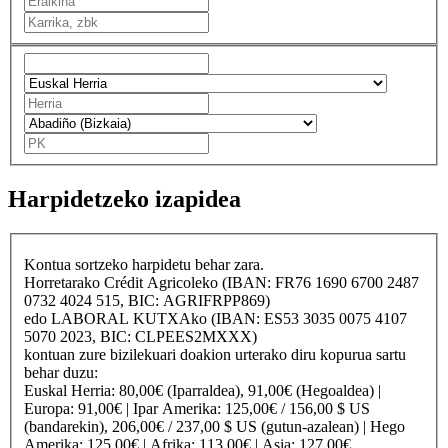
Harpidetzeko izapidea
Kontua sortzeko harpidetu behar zara.
Horretarako
Crédit Agricole
ko (IBAN: FR76 1690 6700 2487
0732 4024 515, BIC: AGRIFRPP869)
edo
LABORAL KUTXA
ko (IBAN: ES53 3035 0075 4107
5070 2023, BIC: CLPEES2MXXX)
kontuan zure bizilekuari doakion urterako diru kopurua sartu
behar duzu:
Euskal Herria
: 80,00€ (Iparraldea), 91,00€ (Hegoaldea) |
Europa
: 91,00€ |
Ipar Amerika
: 125,00€ / 156,00 $ US
(bandarekin), 206,00€ / 237,00 $ US (gutun-azalean) |
Hego
Amerika
: 125,00€ |
Afrika
: 113,00€ |
Asia
: 127,00€