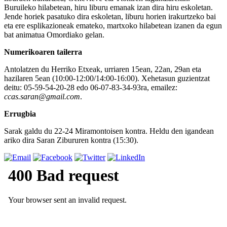
Buruileko hilabetean, hiru liburu emanak izan dira hiru eskoletan.
Jende horiek pasatuko dira eskoletan, liburu horien irakurtzeko bai
eta ere esplikazioneak emateko, martxoko hilabetean izanen da egun
bat animatua Omordiako gelan.
Numerikoaren tailerra
Antolatzen du Herriko Etxeak, urriaren 15ean, 22an, 29an eta
hazilaren 5ean (10:00-12:00/14:00-16:00). Xehetasun guzientzat
deitu: 05-59-54-20-28 edo 06-07-83-34-93ra, emailez:
ccas.saran@gmail.com
.
Errugbia
Sarak galdu du 22-24 Miramontoisen kontra. Heldu den igandean
ariko dira Saran Zibururen kontra (15:30).