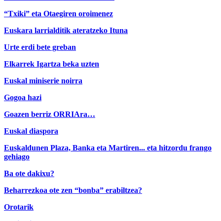
“Txiki” eta Otaegiren oroimenez
Euskara larrialditik ateratzeko Ituna
Urte erdi bete greban
Elkarrek Igartza beka uzten
Euskal miniserie noirra
Gogoa hazi
Goazen berriz ORRIAra…
Euskal diaspora
Euskaldunen Plaza, Banka eta Martiren... eta hitzordu frango
gehiago
Ba ote dakixu?
Beharrezkoa ote zen “bonba” erabiltzea?
Orotarik