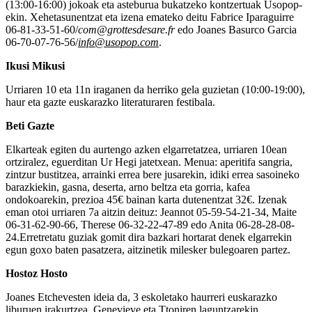
(13:00-16:00) jokoak eta asteburua bukatzeko kontzertuak Usopop-
ekin. Xehetasunentzat eta izena emateko deitu Fabrice Iparaguirre
06-81-33-51-60/
com@grottesdesare.fr
edo Joanes Basurco Garcia
06-70-07-76-56/
info@usopop.com
.
Ikusi Mikusi
Urriaren 10 eta 11n iraganen da herriko gela guzietan (10:00-19:00),
haur eta gazte euskarazko literaturaren festibala.
Beti Gazte
Elkarteak egiten du aurtengo azken elgarretatzea, urriaren 10ean
ortziralez, eguerditan Ur Hegi jatetxean. Menua: aperitifa sangria,
zintzur bustitzea, arrainki errea bere jusarekin, idiki errea sasoineko
barazkiekin, gasna, deserta, arno beltza eta gorria, kafea
ondokoarekin, prezioa 45€ bainan karta dutenentzat 32€. Izenak
eman otoi urriaren 7a aitzin deituz: Jeannot 05-59-54-21-34, Maite
06-31-62-90-66, Therese 06-32-22-47-89 edo Anita 06-28-28-08-
24.Erretretatu guziak gomit dira bazkari hortarat denek elgarrekin
egun goxo baten pasatzera, aitzinetik milesker bulegoaren partez.
Hostoz Hosto
Joanes Etchevesten ideia da, 3 eskoletako haurreri euskarazko
liburuen irakurtzea, Genevieve eta Ttoniren laguntzarekin.