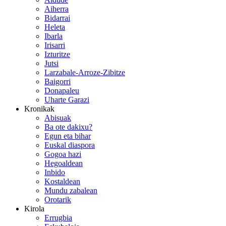
Aiherra
Bidarrai
Heleta
Ibarla
Irisarri
Izturitze
Jutsi
Larzabale-Arroze-Zibitze
Baigorri
Donapaleu
Uharte Garazi
Kronikak
Abisuak
Ba ote dakixu?
Egun eta bihar
Euskal diaspora
Gogoa hazi
Hegoaldean
Inbido
Kostaldean
Mundu zabalean
Orotarik
Kirola
Errugbia