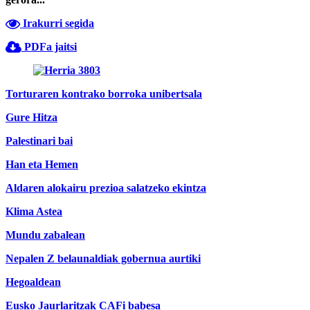
Irakurri segida
PDFa jaitsi
Torturaren kontrako borroka unibertsala
Gure Hitza
Palestinari bai
Han eta Hemen
Aldaren alokairu prezioa salatzeko ekintza
Klima Astea
Mundu zabalean
Nepalen Z belaunaldiak gobernua aurtiki
Hegoaldean
Eusko Jaurlaritzak CAFi babesa