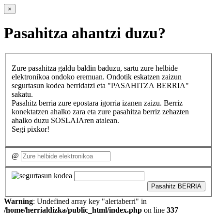
×
Pasahitza ahantzi duzu?
Zure pasahitza galdu baldin baduzu, sartu zure helbide
elektronikoa ondoko eremuan. Ondotik eskatzen zaizun
segurtasun kodea berridatzi eta "PASAHITZA BERRIA"
sakatu.
Pasahitz berria zure epostara igorria izanen zaizu. Berriz
konektatzen ahalko zara eta zure pasahitza berriz zehazten
ahalko duzu SOSLAIAren atalean.
Segi pixkor!
@
Pasahitz BERRIA
Warning
: Undefined array key "alertaberri" in
/home/herrialdizka/public_html/index.php
on line
337