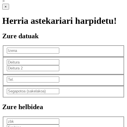
>
×
Herria astekariari harpidetu!
Zure datuak
Zure helbidea