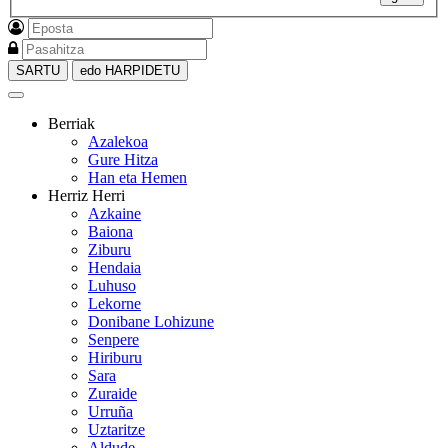
SARTU
edo HARPIDETU
Berriak
Azalekoa
Gure Hitza
Han eta Hemen
Herriz Herri
Azkaine
Baiona
Ziburu
Hendaia
Luhuso
Lekorne
Donibane Lohizune
Senpere
Hiriburu
Sara
Zuraide
Urruña
Uztaritze
Aldude