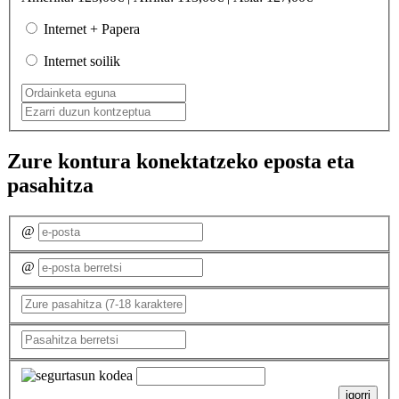
Internet + Papera
Internet soilik
Zure kontura konektatzeko eposta eta
pasahitza
@
@
igorri