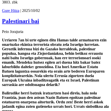
3803
. zbk
Gure Hitza
| 2025/10/02
Palestinari bai
Peio Jorajuria
Urriaren 7an bi urte eginen ditu Hamas talde armatuaren ezin
onartuzko ekintza terrorista obratu zela Israelgo lurretan.
Geroztik infernua bizi du Gazako lurraldeak, palestinar
populua, hangoa eta Zisjordaniakoa, behin betikoz erraustu
nahi baitu Israelgo gobernuak, hau ere terrorismoari osoki
emanik. Mendeku hutsez egiten ari duena hitz bakar batez
laburbildu daiteke: genozidioa. Eta hori Amerikar Estatu
Batuen laguntza osoarekin eta orain arte bederen Europaren
konplizitatearekin. Nola ulertu Errusia zigortzen duela
Europak Ukraina inbaditzeagatik eta ez Israel, Palestinan
sarraskia are odoltsuagoa delarik?
Balirudike herri batzuk iratzartzen hasi direla, hala nola
Frantzia, joan den astean Nazio Batuen egoitzan palestinar
estatuaren onarpena aitorturik. Ordu zen! Beste herri askok
jadanik egina zuten gutieneko urrats hori. Urrats sinbolikoa ala
gerora...