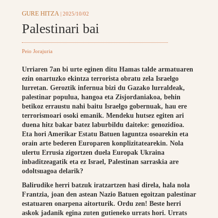
GURE HITZA
| 2025/10/02
Palestinari bai
Peio Jorajuria
Urriaren 7an bi urte eginen ditu Hamas talde armatuaren
ezin onartuzko ekintza terrorista obratu zela Israelgo
lurretan. Geroztik infernua bizi du Gazako lurraldeak,
palestinar populua, hangoa eta Zisjordaniakoa, behin
betikoz erraustu nahi baitu Israelgo gobernuak, hau ere
terrorismoari osoki emanik. Mendeku hutsez egiten ari
duena hitz bakar batez laburbildu daiteke: genozidioa.
Eta hori Amerikar Estatu Batuen laguntza osoarekin eta
orain arte bederen Europaren konplizitatearekin. Nola
ulertu Errusia zigortzen duela Europak Ukraina
inbaditzeagatik eta ez Israel, Palestinan sarraskia are
odoltsuagoa delarik?
Balirudike herri batzuk iratzartzen hasi direla, hala nola
Frantzia, joan den astean Nazio Batuen egoitzan palestinar
estatuaren onarpena aitorturik. Ordu zen! Beste herri
askok jadanik egina zuten gutieneko urrats hori. Urrats