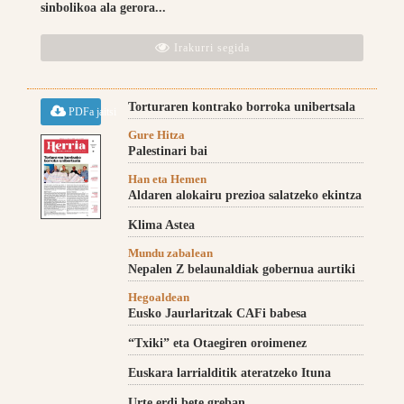
sinbolikoa ala gerora...
Irakurri segida
Torturaren kontrako borroka unibertsala
PDFa jaitsi
Gure Hitza
Palestinari bai
Han eta Hemen
Aldaren alokairu prezioa salatzeko ekintza
Klima Astea
Mundu zabalean
Nepalen Z belaunaldiak gobernua aurtiki
Hegoaldean
Eusko Jaurlaritzak CAFi babesa
“Txiki” eta Otaegiren oroimenez
Euskara larrialditik ateratzeko Ituna
Urte erdi bete greban