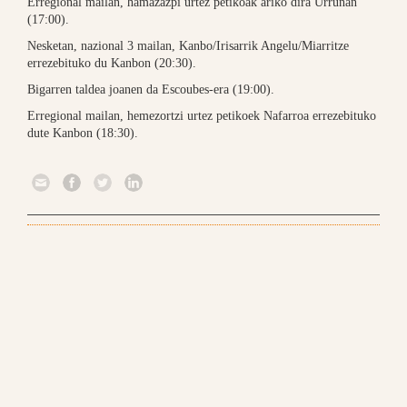
Erregional mailan, hamazazpi urtez petikoak ariko dira Urruñan
(17:00).
Nesketan, nazional 3 mailan, Kanbo/Irisarrik Angelu/Miarritze
errezebituko du Kanbon (20:30).
Bigarren taldea joanen da Escoubes-era (19:00).
Erregional mailan, hemezortzi urtez petikoek Nafarroa errezebituko
dute Kanbon (18:30).