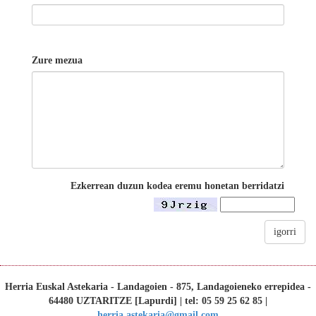
Zure mezua
Ezkerrean duzun kodea eremu honetan berridatzi
igorri
Herria Euskal Astekaria - Landagoien - 875, Landagoieneko errepidea -
64480 UZTARITZE [Lapurdi] | tel: 05 59 25 62 85 |
herria.astekaria@gmail.com