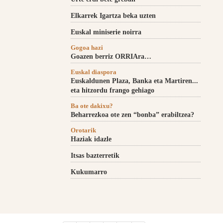
Elkarrek Igartza beka uzten
Euskal miniserie noirra
Gogoa hazi
Goazen berriz ORRIAra…
Euskal diaspora
Euskaldunen Plaza, Banka eta Martiren...
eta hitzordu frango gehiago
Ba ote dakixu?
Beharrezkoa ote zen “bonba” erabiltzea?
Orotarik
Haziak idazle
Itsas bazterretik
Kukumarro