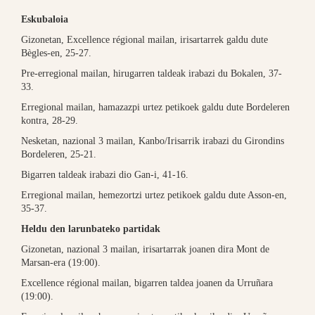
Eskubaloia
Gizonetan, Excellence régional mailan, irisartarrek galdu dute
Bègles-en, 25-27.
Pre-erregional mailan, hirugarren taldeak irabazi du Bokalen, 37-
33.
Erregional mailan, hamazazpi urtez petikoek galdu dute Bordeleren
kontra, 28-29.
Nesketan, nazional 3 mailan, Kanbo/Irisarrik irabazi du Girondins
Bordeleren, 25-21.
Bigarren taldeak irabazi dio Gan-i, 41-16.
Erregional mailan, hemezortzi urtez petikoek galdu dute Asson-en,
35-37.
Heldu den larunbateko partidak
Gizonetan, nazional 3 mailan, irisartarrak joanen dira Mont de
Marsan-era (19:00).
Excellence régional mailan, bigarren taldea joanen da Urruñara
(19:00).