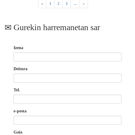
«
1
2
3
...
»
Gurekin harremanetan sar
Izena
Deitura
Tel.
e-posta
Gaia