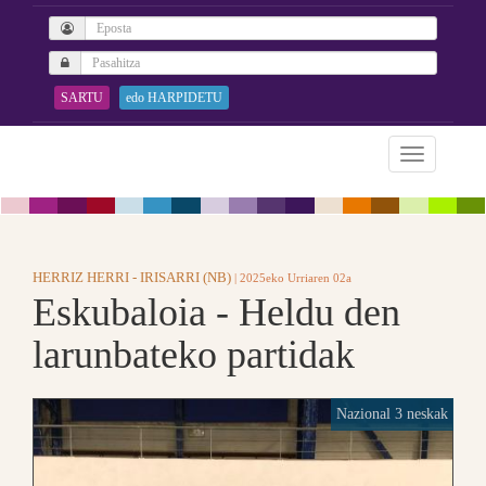
SARTU
edo HARPIDETU
HERRIZ HERRI - IRISARRI (NB)
| 2025eko Urriaren 02a
Eskubaloia - Heldu den
larunbateko partidak
Nazional 3 neskak