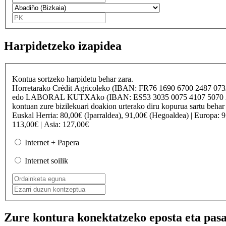
Harpidetzeko izapidea
Kontua sortzeko harpidetu behar zara.
Horretarako
Crédit Agricole
ko (IBAN: FR76 1690 6700 2487 07
edo
LABORAL KUTXA
ko (IBAN: ES53 3035 0075 4107 50
kontuan zure bizilekuari doakion urterako diru kopurua sartu behar
Euskal Herria
: 80,00€ (Iparraldea), 91,00€ (Hegoaldea) |
Europa
: 
113,00€ |
Asia
: 127,00€
Internet + Papera
Internet soilik
Zure kontura konektatzeko eposta eta pasa