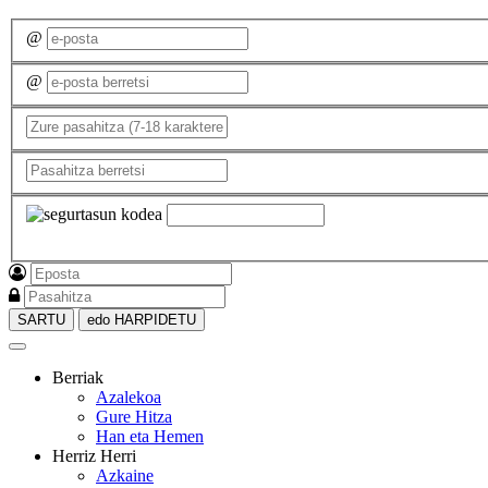
@
@
SARTU
edo HARPIDETU
Berriak
Azalekoa
Gure Hitza
Han eta Hemen
Herriz Herri
Azkaine