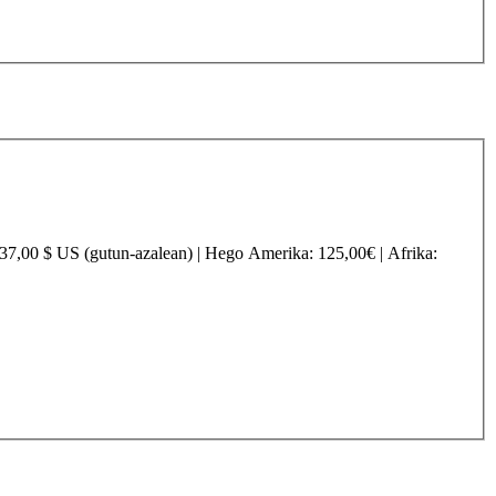
237,00 $ US (gutun-azalean) |
Hego Amerika
: 125,00€ |
Afrika
: