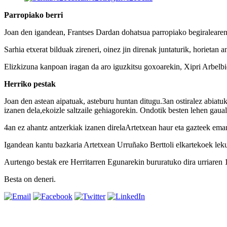
Parropiako berri
Joan den igandean, Frantses Dardan dohatsua parropiako begiralearen s
Sarhia etxerat bilduak zireneri, oinez jin direnak juntaturik, horietan an
Elizkizuna kanpoan iragan da aro iguzkitsu goxoarekin, Xipri Arbelbid
Herriko pestak
Joan den astean aipatuak, asteburu huntan ditugu.3an ostiralez abiatu
izanen dela,ekoizle saltzaile gehiagorekin. Ondotik besten lehen gauald
4an ez ahantz antzerkiak izanen direlaArtetxean haur eta gazteek emani
Igandean kantu bazkaria Artetxean Urruñako Berttoli elkartekoek lekua
Aurtengo bestak ere Herritarren Egunarekin bururatuko dira urriaren 
Besta on deneri.