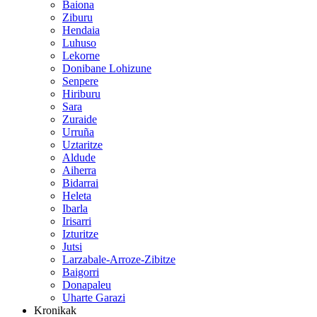
Baiona
Ziburu
Hendaia
Luhuso
Lekorne
Donibane Lohizune
Senpere
Hiriburu
Sara
Zuraide
Urruña
Uztaritze
Aldude
Aiherra
Bidarrai
Heleta
Ibarla
Irisarri
Izturitze
Jutsi
Larzabale-Arroze-Zibitze
Baigorri
Donapaleu
Uharte Garazi
Kronikak