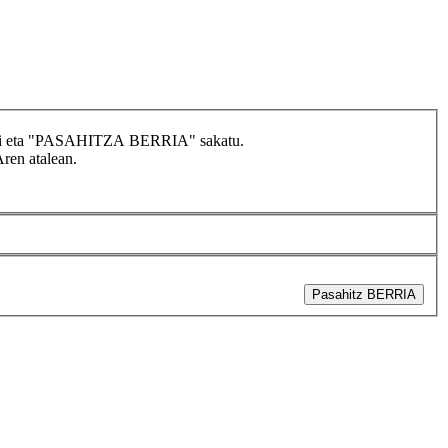
idatzi eta "PASAHITZA BERRIA" sakatu.
Aren atalean.
Pasahitz BERRIA