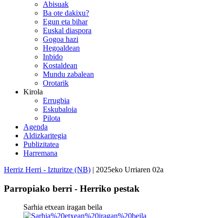
Abisuak
Ba ote dakixu?
Egun eta bihar
Euskal diaspora
Gogoa hazi
Hegoaldean
Inbido
Kostaldean
Mundu zabalean
Orotarik
Kirola
Errugbia
Eskubaloia
Pilota
Agenda
Aldizkaritegia
Publizitatea
Harremana
Herriz Herri - Izturitze (NB)
| 2025eko Urriaren 02a
Parropiako berri - Herriko pestak
Sarhia etxean iragan beila