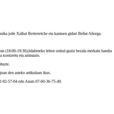
sika joile Xalbat Berterretche eta kantuen gidari Beñat Añorga.
ean (18:00-19:30),hilabeteko lehen ostiral guziz bezala merkatu handia
ta kontzertu eta animazio.
ituzte.
joan den asteko artikuluan ikus.
-32-92-57-04 edo Anais 07-60-36-75-49.