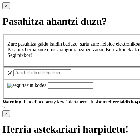
×
Pasahitza ahantzi duzu?
Zure pasahitza galdu baldin baduzu, sartu zure helbide elektron
Pasahitz berria zure epostara igorria izanen zaizu. Berriz konekta
Segi pixkor!
@
Warning
: Undefined array key "alertaberri" in
/home/herrialdizka/
>
×
Herria astekariari harpidetu!