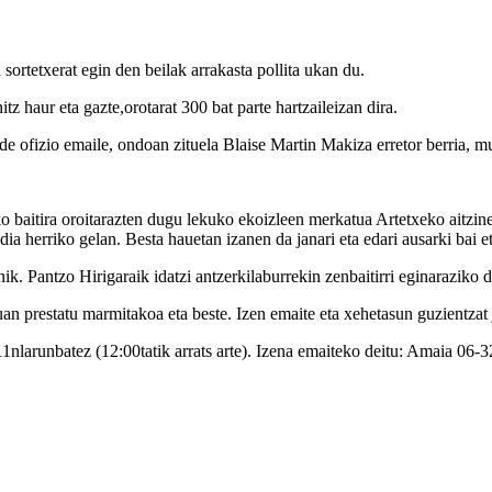
ortetxerat egin den beilak arrakasta pollita ukan du.
itz haur eta gazte,orotarat 300 bat parte hartzaileizan dira.
e ofizio emaile, ondoan zituela Blaise Martin Makiza erretor berria, mu
ko baitira oroitarazten dugu lekuko ekoizleen merkatua Artetxeko aitzin
ia herriko gelan. Besta hauetan izanen da janari eta edari ausarki bai e
k. Pantzo Hirigaraik idatzi antzerkilaburrekin zenbaitirri eginaraziko d
n prestatu marmitakoa eta beste. Izen emaite eta xehetasun guzientzat 
11nlarunbatez (12:00tatik arrats arte). Izena emaiteko deitu: Amaia 06