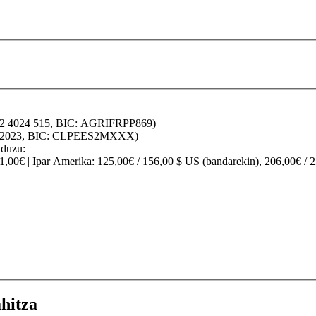
32 4024 515, BIC: AGRIFRPP869)
70 2023, BIC: CLPEES2MXXX)
 duzu:
91,00€ |
Ipar Amerika
: 125,00€ / 156,00 $ US (bandarekin), 206,00€ / 
hitza