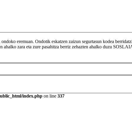
ikoa ondoko eremuan. Ondotik eskatzen zaizun segurtasun kodea berr
tzen ahalko zara eta zure pasahitza berriz zehazten ahalko duzu SOSLAI
public_html/index.php
on line
337