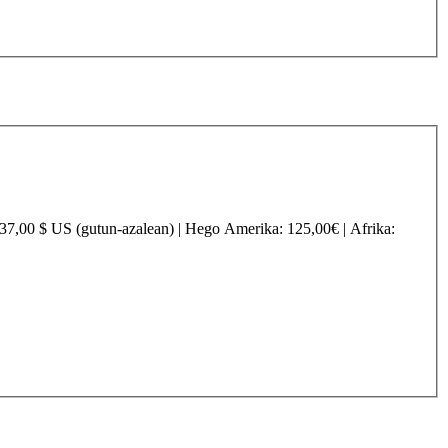
237,00 $ US (gutun-azalean) |
Hego Amerika
: 125,00€ |
Afrika
: