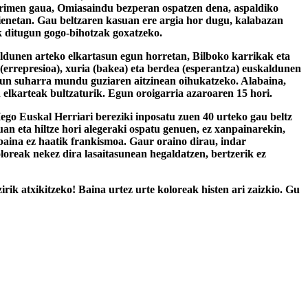
 Arimen gaua, Omiasaindu bezperan ospatzen dena, aspaldiko
ienetan. Gau beltzaren kasuan ere argia hor dugu, kalabazan
ak ditugun gogo-bihotzak goxatzeko.
kaldunen arteko elkartasun egun horretan, Bilboko karrikak eta
 (errepresioa), xuria (bakea) eta berdea (esperantza) euskaldunen
tasun suharra mundu guziaren aitzinean oihukatzeko. Alabaina,
 elkarteak bultzaturik. Egun oroigarria azaroaren 15 hori.
go Euskal Herriari bereziki inposatu zuen 40 urteko gau beltz
an eta hiltze hori alegeraki ospatu genuen, ez xanpainarekin,
baina ez haatik frankismoa. Gaur oraino dirau, indar
oloreak nekez dira lasaitasunean hegaldatzen, bertzerik ez
ik atxikitzeko! Baina urtez urte koloreak histen ari zaizkio. Gu