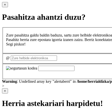
×
Pasahitza ahantzi duzu?
Zure pasahitza galdu baldin baduzu, sartu zure helbide elektron
Pasahitz berria zure epostara igorria izanen zaizu. Berriz konekta
Segi pixkor!
@
Warning
: Undefined array key "alertaberri" in
/home/herrialdizka/
>
×
Herria astekariari harpidetu!