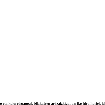
ro eta koloretsuagoak bilakatzen ari zaizkigu, urriko hiru horiek 