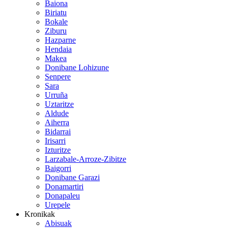
Baiona
Biriatu
Bokale
Ziburu
Hazparne
Hendaia
Makea
Donibane Lohizune
Senpere
Sara
Urruña
Uztaritze
Aldude
Aiherra
Bidarrai
Irisarri
Izturitze
Larzabale-Arroze-Zibitze
Baigorri
Donibane Garazi
Donamartiri
Donapaleu
Urepele
Kronikak
Abisuak