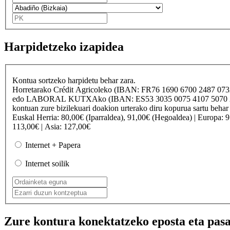
Harpidetzeko izapidea
Kontua sortzeko harpidetu behar zara.
Horretarako
Crédit Agricole
ko (IBAN: FR76 1690 6700 2487 07
edo
LABORAL KUTXA
ko (IBAN: ES53 3035 0075 4107 50
kontuan zure bizilekuari doakion urterako diru kopurua sartu behar
Euskal Herria
: 80,00€ (Iparraldea), 91,00€ (Hegoaldea) |
Europa
: 
113,00€ |
Asia
: 127,00€
Internet + Papera
Internet soilik
Zure kontura konektatzeko eposta eta pasa