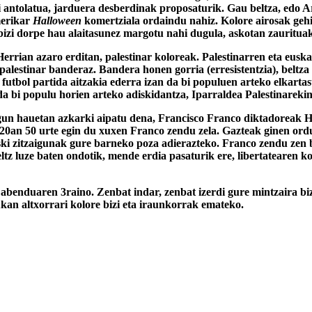
i antolatua, jarduera desberdinak proposaturik. Gau beltza, edo
merikar
Halloween
komertziala ordaindu nahiz. Kolore airosak geh
 bizi dorpe hau alaitasunez margotu nahi dugula, askotan zauritu
Herrian azaro erditan, palestinar koloreak. Palestinarren eta eus
palestinar banderaz. Bandera honen gorria (erresistentzia), beltza
o futbol partida aitzakia ederra izan da bi populuen arteko elkar
a bi populu horien arteko adiskidantza, Iparraldea Palestinarekin
gun hauetan azkarki aipatu dena, Francisco Franco diktadoreak He
n 20an 50 urte egin du xuxen Franco zendu zela. Gazteak ginen ordu
ski zitzaigunak gure barneko poza adierazteko. Franco zendu zen 
ltz luze baten ondotik, mende erdia pasaturik ere, libertatearen k
benduaren 3raino. Zenbat indar, zenbat izerdi gure mintzaira bizir
kan altxorrari kolore bizi eta iraunkorrak emateko.