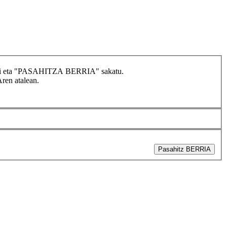
idatzi eta "PASAHITZA BERRIA" sakatu.
Aren atalean.
Pasahitz BERRIA