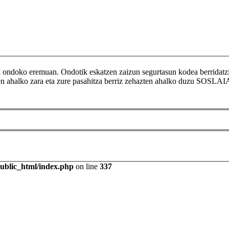
ikoa ondoko eremuan. Ondotik eskatzen zaizun segurtasun kodea berr
tzen ahalko zara eta zure pasahitza berriz zehazten ahalko duzu SOSLAI
public_html/index.php
on line
337