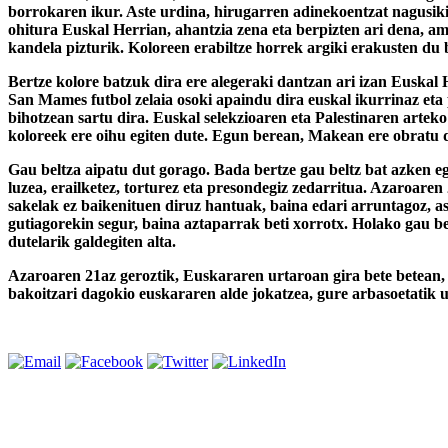
borrokaren ikur. Aste urdina, hirugarren adinekoentzat nagusik
ohitura Euskal Herrian, ahantzia zena eta berpizten ari dena, a
kandela pizturik. Koloreen erabiltze horrek argiki erakusten du
Bertze kolore batzuk dira ere alegeraki dantzan ari izan Euskal 
San Mames futbol zelaia osoki apaindu dira euskal ikurrinaz eta 
bihotzean sartu dira. Euskal selekzioaren eta Palestinaren artek
koloreek ere oihu egiten dute. Egun berean, Makean ere obratu d
Gau beltza aipatu dut gorago. Bada bertze gau beltz bat azken e
luzea, erailketez, torturez eta presondegiz zedarritua. Azaroare
sakelak ez baikenituen diruz hantuak, baina edari arruntagoz, a
gutiagorekin segur, baina aztaparrak beti xorrotx. Holako gau be
dutelarik galdegiten alta.
Azaroaren 21az geroztik, Euskararen urtaroan gira bete betean, a
bakoitzari dagokio euskararen alde jokatzea, gure arbasoetatik u