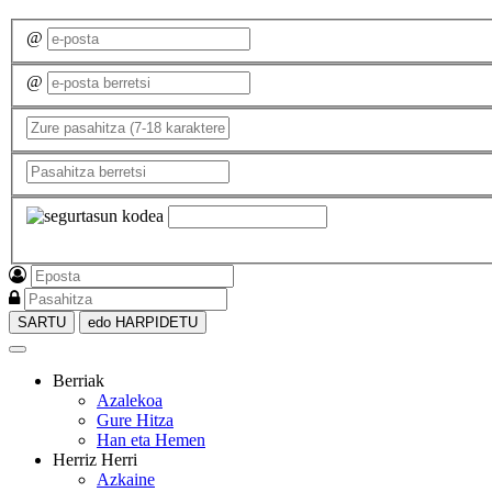
@
@
SARTU
edo HARPIDETU
Berriak
Azalekoa
Gure Hitza
Han eta Hemen
Herriz Herri
Azkaine