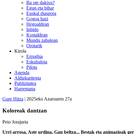
Ba ote dakixu?
Egun eta bihar
Euskal diaspora
Gogoa hazi
Hegoaldean
Inbido
Kostaldean
Mundu zabalean
Orotarik
Kirola
Errugbia
Eskubaloia
Pilota
Agenda
Aldizkaritegia
Publizitatea
Harremana
Gure Hitza
| 2025eko Azaroaren 27a
Koloreak dantzan
Peio Jorajuria
Urri arrosa, Aste urdina, Gau beltza... Bestak eta animazioak ge