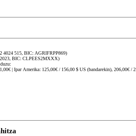
32 4024 515, BIC: AGRIFRPP869)
70 2023, BIC: CLPEES2MXXX)
 duzu:
91,00€ |
Ipar Amerika
: 125,00€ / 156,00 $ US (bandarekin), 206,00€ / 
hitza