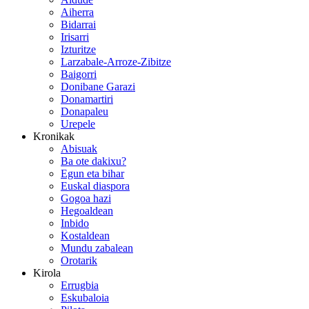
Aiherra
Bidarrai
Irisarri
Izturitze
Larzabale-Arroze-Zibitze
Baigorri
Donibane Garazi
Donamartiri
Donapaleu
Urepele
Kronikak
Abisuak
Ba ote dakixu?
Egun eta bihar
Euskal diaspora
Gogoa hazi
Hegoaldean
Inbido
Kostaldean
Mundu zabalean
Orotarik
Kirola
Errugbia
Eskubaloia