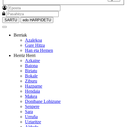
SARTU
edo HARPIDETU
Berriak
Azalekoa
Gure Hitza
Han eta Hemen
Herriz Herri
Azkaine
Baiona
Biriatu
Bokale
Ziburu
Hazparne
Hendaia
Makea
Donibane Lohizune
Senpere
Sara
Urruña
Uztaritze
Aldude