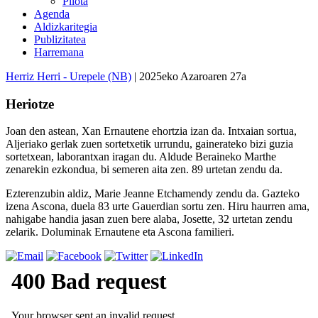
Pilota
Agenda
Aldizkaritegia
Publizitatea
Harremana
Herriz Herri - Urepele (NB)
| 2025eko Azaroaren 27a
Heriotze
Joan den astean, Xan Ernautene ehortzia izan da. Intxaian sortua,
Aljeriako gerlak zuen sortetxetik urrundu, gainerateko bizi guzia
sortetxean, laborantxan iragan du. Aldude Beraineko Marthe
zenarekin ezkondua, bi semeren aita zen. 89 urtetan zendu da.
Ezterenzubin aldiz, Marie Jeanne Etchamendy zendu da. Gazteko
izena Ascona, duela 83 urte Gauerdian sortu zen. Hiru haurren ama,
nahigabe handia jasan zuen bere alaba, Josette, 32 urtetan zendu
zelarik. Doluminak Ernautene eta Ascona familieri.