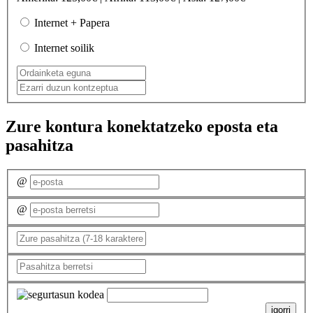
Internet + Papera
Internet soilik
Zure kontura konektatzeko eposta eta
pasahitza
@
@
igorri