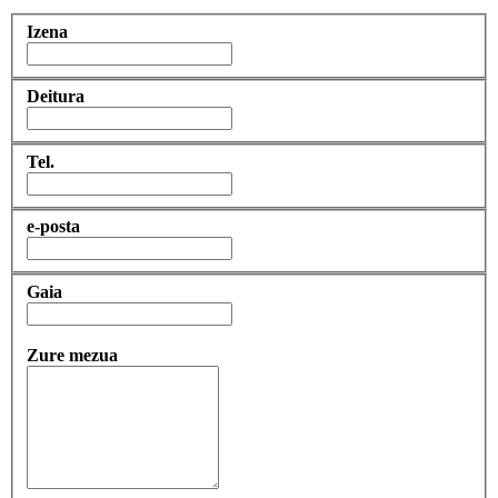
Izena
Deitura
Tel.
e-posta
Gaia
Zure mezua