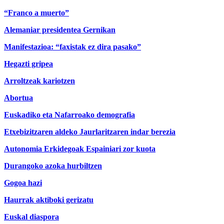
“Franco a muerto”
Alemaniar presidentea Gernikan
Manifestazioa: “faxistak ez dira pasako”
Hegazti gripea
Arroltzeak kariotzen
Abortua
Euskadiko eta Nafarroako demografia
Etxebizitzaren aldeko Jaurlaritzaren indar berezia
Autonomia Erkidegoak Espainiari zor kuota
Durangoko azoka hurbiltzen
Gogoa hazi
Haurrak aktiboki gerizatu
Euskal diaspora