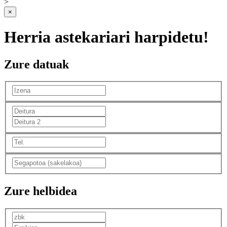
>
×
Herria astekariari harpidetu!
Zure datuak
Zure helbidea