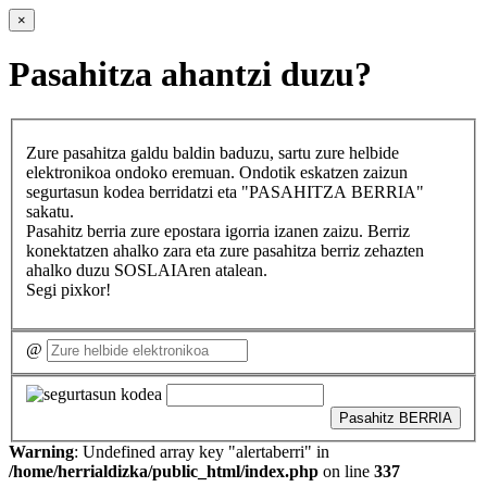
×
Pasahitza ahantzi duzu?
Zure pasahitza galdu baldin baduzu, sartu zure helbide
elektronikoa ondoko eremuan. Ondotik eskatzen zaizun
segurtasun kodea berridatzi eta "PASAHITZA BERRIA"
sakatu.
Pasahitz berria zure epostara igorria izanen zaizu. Berriz
konektatzen ahalko zara eta zure pasahitza berriz zehazten
ahalko duzu SOSLAIAren atalean.
Segi pixkor!
@
Pasahitz BERRIA
Warning
: Undefined array key "alertaberri" in
/home/herrialdizka/public_html/index.php
on line
337