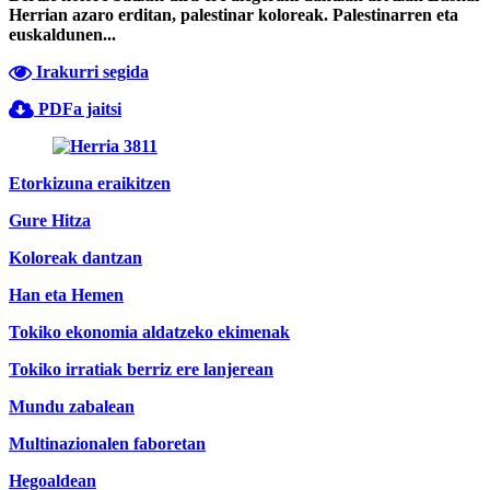
Herrian azaro erditan, palestinar koloreak. Palestinarren eta
euskaldunen...
Irakurri segida
PDFa jaitsi
Etorkizuna eraikitzen
Gure Hitza
Koloreak dantzan
Han eta Hemen
Tokiko ekonomia aldatzeko ekimenak
Tokiko irratiak berriz ere lanjerean
Mundu zabalean
Multinazionalen faboretan
Hegoaldean