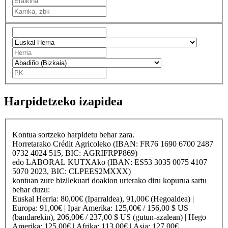
Harpidetzeko izapidea
Kontua sortzeko harpidetu behar zara.
Horretarako
Crédit Agricole
ko (IBAN: FR76 1690 6700 2487
0732 4024 515, BIC: AGRIFRPP869)
edo
LABORAL KUTXA
ko (IBAN: ES53 3035 0075 4107
5070 2023, BIC: CLPEES2MXXX)
kontuan zure bizilekuari doakion urterako diru kopurua sartu
behar duzu:
Euskal Herria
: 80,00€ (Iparraldea), 91,00€ (Hegoaldea) |
Europa
: 91,00€ |
Ipar Amerika
: 125,00€ / 156,00 $ US
(bandarekin), 206,00€ / 237,00 $ US (gutun-azalean) |
Hego
Amerika
: 125,00€ |
Afrika
: 113,00€ |
Asia
: 127,00€