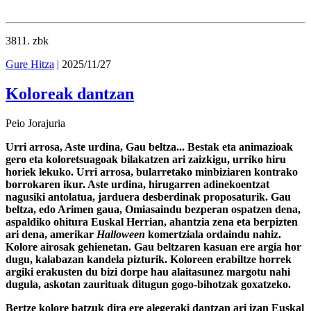
3811
. zbk
Gure Hitza
| 2025/11/27
Koloreak dantzan
Peio Jorajuria
Urri arrosa, Aste urdina, Gau beltza... Bestak eta animazioak
gero eta koloretsuagoak bilakatzen ari zaizkigu, urriko hiru
horiek lekuko. Urri arrosa, bularretako minbiziaren kontrako
borrokaren ikur. Aste urdina, hirugarren adinekoentzat
nagusiki antolatua, jarduera desberdinak proposaturik. Gau
beltza, edo Arimen gaua, Omiasaindu bezperan ospatzen dena,
aspaldiko ohitura Euskal Herrian, ahantzia zena eta berpizten
ari dena, amerikar
Halloween
komertziala ordaindu nahiz.
Kolore airosak gehienetan. Gau beltzaren kasuan ere argia hor
dugu, kalabazan kandela pizturik. Koloreen erabiltze horrek
argiki erakusten du bizi dorpe hau alaitasunez margotu nahi
dugula, askotan zaurituak ditugun gogo-bihotzak goxatzeko.
Bertze kolore batzuk dira ere alegeraki dantzan ari izan Euskal