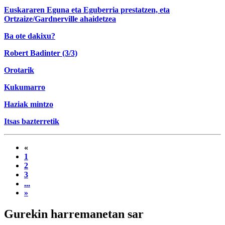
Euskararen Eguna eta Eguberria prestatzen, eta
Ortzaize/Gardnerville ahaidetzea
Ba ote dakixu?
Robert Badinter (3/3)
Orotarik
Kukumarro
Haziak mintzo
Itsas bazterretik
«
1
2
3
...
»
Gurekin harremanetan sar