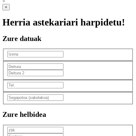
>
×
Herria astekariari harpidetu!
Zure datuak
Zure helbidea