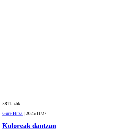
3811
. zbk
Gure Hitza
| 2025/11/27
Koloreak dantzan