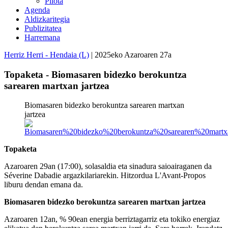
Pilota
Agenda
Aldizkaritegia
Publizitatea
Harremana
Herriz Herri - Hendaia (L)
| 2025eko Azaroaren 27a
Topaketa - Biomasaren bidezko berokuntza
sarearen martxan jartzea
Biomasaren bidezko berokuntza sarearen martxan
jartzea
Topaketa
Azaroaren 29an (17:00), solasaldia eta sinadura saioairaganen da
Séverine Dabadie argazkilariarekin. Hitzordua L'Avant-Propos
liburu dendan emana da.
Biomasaren bidezko berokuntza sarearen martxan jartzea
Azaroaren 12an, % 90ean energia berriztagarriz eta tokiko energiaz