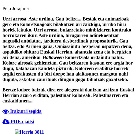
Peio Jorajuria
Urri arrosa, Aste urdina, Gau beltza... Bestak eta animazioak
gero eta koloretsuagoak bilakatzen ari zaizkigu, urriko hiru
horiek lekuko. Urri arrosa, bularretako minbiziaren kontrako
borrokaren ikur. Aste urdina, hirugarren adinekoentzat
nagusiki antolatua, jarduera desberdinak proposaturik. Gau
beltza, edo Arimen gaua, Omiasaindu bezperan ospatzen dena,
aspaldiko ohitura Euskal Herrian, ahantzia zena eta berpizten
ari dena, amerikar
Halloween
komertziala ordaindu nahiz.
Kolore airosak gehienetan. Gau beltzaren kasuan ere argia hor
dugu, kalabazan kandela pizturik. Koloreen erabiltze horrek
argiki erakusten du bizi dorpe hau alaitasunez margotu nahi
dugula, askotan zaurituak ditugun gogo-bihotzak goxatzeko.
Bertze kolore batzuk dira ere alegeraki dantzan ari izan Euskal
Herrian azaro erditan, palestinar koloreak. Palestinarren eta
euskaldunen...
Irakurri segida
PDFa jaitsi