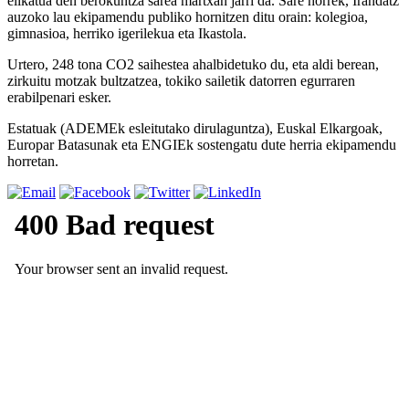
elikatua den berokuntza sarea martxan jarri da. Sare horrek, Irandatz
auzoko lau ekipamendu publiko hornitzen ditu orain: kolegioa,
gimnasioa, herriko igerilekua eta Ikastola.
Urtero, 248 tona CO2 saihestea ahalbidetuko du, eta aldi berean,
zirkuitu motzak bultzatzea, tokiko sailetik datorren egurraren
erabilpenari esker.
Estatuak (ADEMEk esleitutako dirulaguntza), Euskal Elkargoak,
Europar Batasunak eta ENGIEk sostengatu dute herria ekipamendu
horretan.