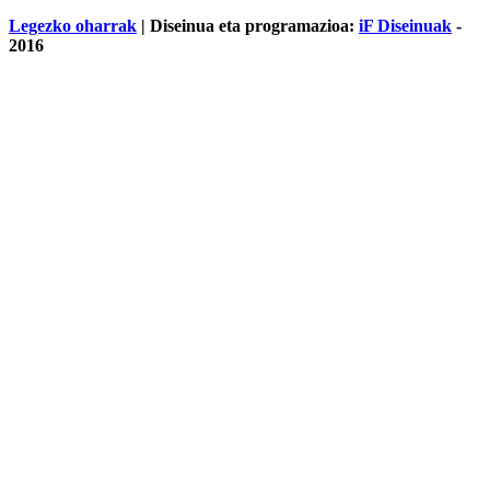
Legezko oharrak
| Diseinua eta programazioa:
iF Diseinuak
-
2016