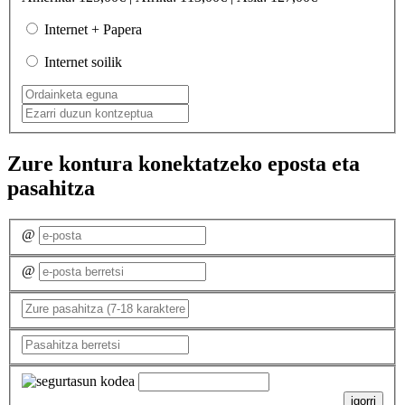
Internet + Papera
Internet soilik
Zure kontura konektatzeko eposta eta
pasahitza
@
@
igorri