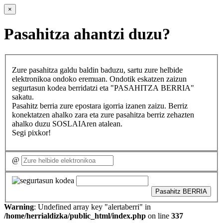
×
Pasahitza ahantzi duzu?
Zure pasahitza galdu baldin baduzu, sartu zure helbide
elektronikoa ondoko eremuan. Ondotik eskatzen zaizun
segurtasun kodea berridatzi eta "PASAHITZA BERRIA"
sakatu.
Pasahitz berria zure epostara igorria izanen zaizu. Berriz
konektatzen ahalko zara eta zure pasahitza berriz zehazten
ahalko duzu SOSLAIAren atalean.
Segi pixkor!
@
Pasahitz BERRIA
Warning
: Undefined array key "alertaberri" in
/home/herrialdizka/public_html/index.php
on line
337