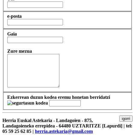
e-posta
Gaia
Zure mezua
Ezkerrean duzun kodea eremu honetan berridatzi
igorri
Herria Euskal Astekaria - Landagoien - 875,
Landagoieneko errepidea - 64480 UZTARITZE [Lapurdi] | tel:
05 59 25 62 85 |
herria.astekaria@gmail.com