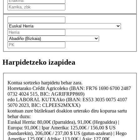
Harpidetzeko izapidea
Kontua sortzeko harpidetu behar zara.
Horretarako
Crédit Agricole
ko (IBAN: FR76 1690 6700 2487
0732 4024 515, BIC: AGRIFRPP869)
edo
LABORAL KUTXA
ko (IBAN: ES53 3035 0075 4107
5070 2023, BIC: CLPEES2MXXX)
kontuan zure bizilekuari doakion urterako diru kopurua sartu
behar duzu:
Euskal Herria
: 80,00€ (Iparraldea), 91,00€ (Hegoaldea) |
Europa
: 91,00€ |
Ipar Amerika
: 125,00€ / 156,00 $ US
(bandarekin), 206,00€ / 237,00 $ US (gutun-azalean) |
Hego
Amerika
: 125,00€ |
Afrika
: 113,00€ |
Asia
: 127,00€