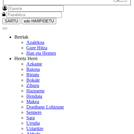
SARTU
edo HARPIDETU
Berriak
Azalekoa
Gure Hitza
Han eta Hemen
Herriz Herri
Azkaine
Baiona
Biriatu
Bokale
Ziburu
Hazparne
Hendaia
Makea
Donibane Lohizune
Senpere
Sara
Urruña
Uztaritze
Aldude