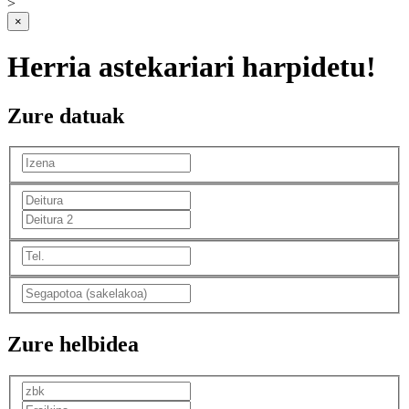
>
×
Herria astekariari harpidetu!
Zure datuak
Zure helbidea