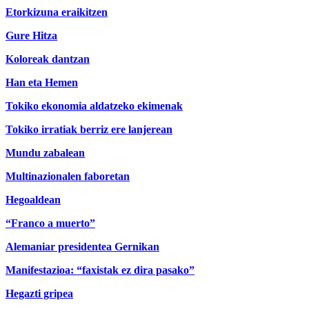
Etorkizuna eraikitzen
Gure Hitza
Koloreak dantzan
Han eta Hemen
Tokiko ekonomia aldatzeko ekimenak
Tokiko irratiak berriz ere lanjerean
Mundu zabalean
Multinazionalen faboretan
Hegoaldean
“Franco a muerto”
Alemaniar presidentea Gernikan
Manifestazioa: “faxistak ez dira pasako”
Hegazti gripea