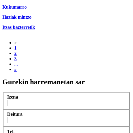
Kukumarro
Haziak mintzo
Itsas bazterretik
«
1
2
3
...
»
Gurekin harremanetan sar
Izena
Deitura
Tel.