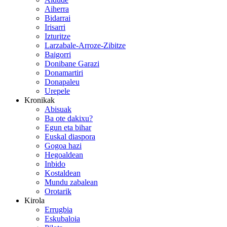
Aiherra
Bidarrai
Irisarri
Izturitze
Larzabale-Arroze-Zibitze
Baigorri
Donibane Garazi
Donamartiri
Donapaleu
Urepele
Kronikak
Abisuak
Ba ote dakixu?
Egun eta bihar
Euskal diaspora
Gogoa hazi
Hegoaldean
Inbido
Kostaldean
Mundu zabalean
Orotarik
Kirola
Errugbia
Eskubaloia