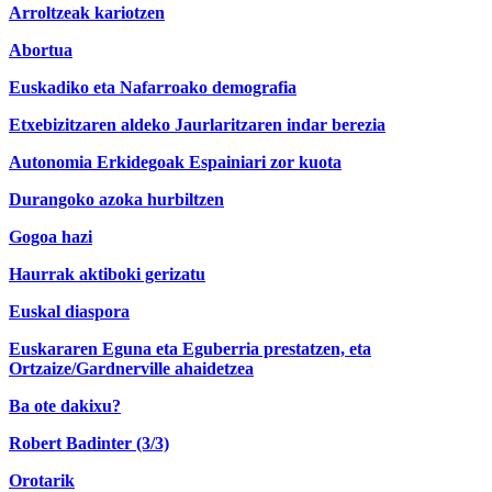
Arroltzeak kariotzen
Abortua
Euskadiko eta Nafarroako demografia
Etxebizitzaren aldeko Jaurlaritzaren indar berezia
Autonomia Erkidegoak Espainiari zor kuota
Durangoko azoka hurbiltzen
Gogoa hazi
Haurrak aktiboki gerizatu
Euskal diaspora
Euskararen Eguna eta Eguberria prestatzen, eta
Ortzaize/Gardnerville ahaidetzea
Ba ote dakixu?
Robert Badinter (3/3)
Orotarik