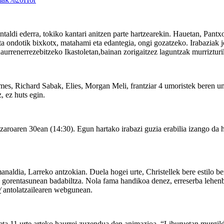
taldi ederra, tokiko kantari anitzen parte hartzearekin. Hauetan, Pant
a ondotik bixkotx, matahami eta edantegia, ongi gozatzeko. Irabaziak j
urrenerrezebitzeko Ikastoletan,bainan zorigaitzez laguntzak murrizturi
es, Richard Sabak, Elies, Morgan Meli, frantziar 4 umoristek beren un
, ez huts egin.
zaroaren 30ean (14:30). Egun hartako irabazi guzia erabilia izango da 
naldia, Larreko antzokian. Duela hogei urte, Christellek bere estilo b
oa gorentasunean badabiltza. Nola fama handikoa denez, erreserba lehen
/
antolatzailearen webgunean.
 11 urte arteko haurrei zuzendua den animazioa. “Liburuetan murgildu, l