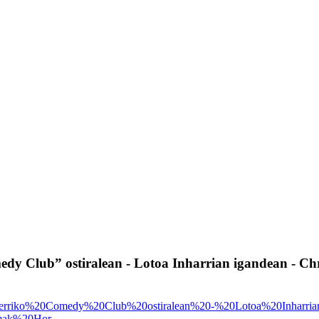
 Club” ostiralean - Lotoa Inharrian igandean - Chris