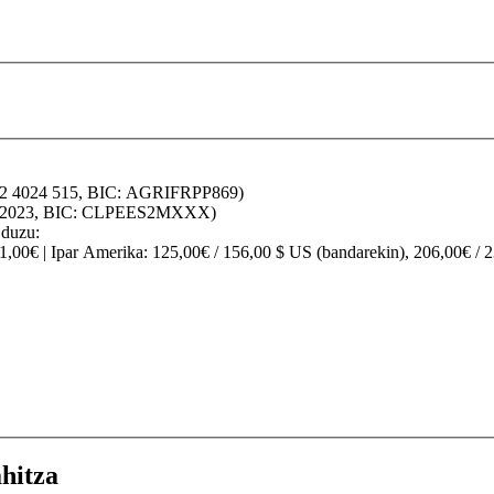
32 4024 515, BIC: AGRIFRPP869)
70 2023, BIC: CLPEES2MXXX)
 duzu:
91,00€ |
Ipar Amerika
: 125,00€ / 156,00 $ US (bandarekin), 206,00€ / 
hitza