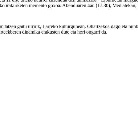
tzeko irakurketen memento goxoa. Abenduaren 4an (17:30), Mediatekan, u
tatzen gaitu urririk, Larreko kulturgunean. Ohartzekoa dago eta nunbai
rteekberen dinamika erakusten dute eta hori ongarri da.