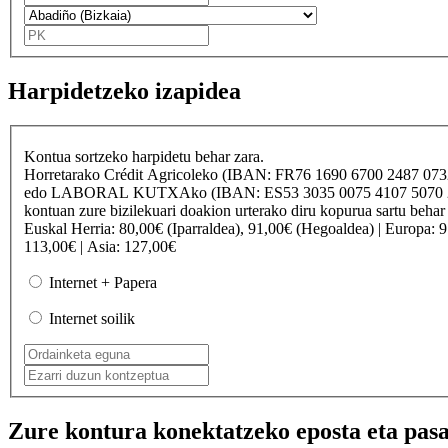
Harpidetzeko izapidea
Kontua sortzeko harpidetu behar zara.
Horretarako
Crédit Agricole
ko (IBAN: FR76 1690 6700 2487 07
edo
LABORAL KUTXA
ko (IBAN: ES53 3035 0075 4107 50
kontuan zure bizilekuari doakion urterako diru kopurua sartu behar
Euskal Herria
: 80,00€ (Iparraldea), 91,00€ (Hegoaldea) |
Europa
: 
113,00€ |
Asia
: 127,00€
Internet + Papera
Internet soilik
Zure kontura konektatzeko eposta eta pasa