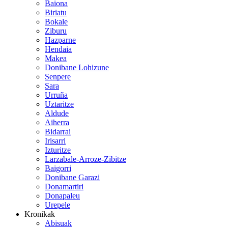
Baiona
Biriatu
Bokale
Ziburu
Hazparne
Hendaia
Makea
Donibane Lohizune
Senpere
Sara
Urruña
Uztaritze
Aldude
Aiherra
Bidarrai
Irisarri
Izturitze
Larzabale-Arroze-Zibitze
Baigorri
Donibane Garazi
Donamartiri
Donapaleu
Urepele
Kronikak
Abisuak