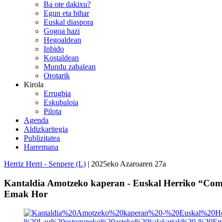
Ba ote dakixu?
Egun eta bihar
Euskal diaspora
Gogoa hazi
Hegoaldean
Inbido
Kostaldean
Mundu zabalean
Orotarik
Kirola
Errugbia
Eskubaloia
Pilota
Agenda
Aldizkaritegia
Publizitatea
Harremana
Herriz Herri - Senpere (L)
| 2025eko Azaroaren 27a
Kantaldia Amotzeko kaperan - Euskal Herriko “Comedy
Emak Hor