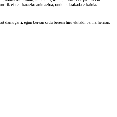
rririk eta euskarazko animazioa, ondotik krakada eskainia.
t damugarri, egun berean ordu berean hiru ekitaldi baitira herrian,