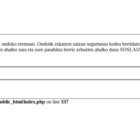
ikoa ondoko eremuan. Ondotik eskatzen zaizun segurtasun kodea berr
tzen ahalko zara eta zure pasahitza berriz zehazten ahalko duzu SOSLAI
public_html/index.php
on line
337