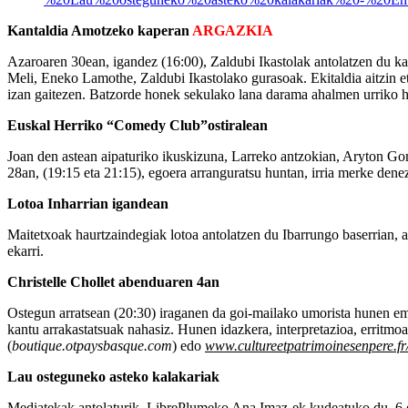
Kantaldia Amotzeko kaperan
ARGAZKIA
Azaroaren 30ean, igandez (16:00), Zaldubi Ikastolak antolatzen du kan
Meli, Eneko Lamothe, Zaldubi Ikastolako gurasoak. Ekitaldia aitzin et
izan gaitezen. Batzorde honek sekulako lana darama ahalmen urriko ha
Euskal Herriko “Comedy Club”ostiralean
Joan den astean aipaturiko ikuskizuna, Larreko antzokian, Aryton Gom
28an, (19:15 eta 21:15), egoera arranguratsu huntan, irria merke denez
Lotoa Inharrian igandean
Maitetxoak haurtzaindegiak lotoa antolatzen du Ibarrungo baserrian, a
ekarri.
Christelle Chollet abenduaren 4an
Ostegun arratsean (20:30) iraganen da goi-mailako umorista hunen ema
kantu arrakastatsuak nahasiz. Hunen idazkera, interpretazioa, erritm
(
boutique.otpaysbasque.com
) edo
www.cultureetpatrimoinesenpere.fr
Lau osteguneko asteko kalakariak
Mediatekak antolaturik, LibrePlumeko Ana Imaz-ek kudeatuko du, 6 eta