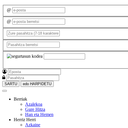
@
@
SARTU
edo HARPIDETU
Berriak
Azalekoa
Gure Hitza
Han eta Hemen
Herriz Herri
Azkaine