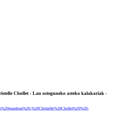
telle Chollet - Lau osteguneko asteko kalakariak -