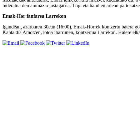
bideratua den animazio jostagarria. Ttipi eta handien artean parteka
Emak-Hor fanfarea Larrekon
Igandean, azaroaren 30ean (16:00), Emak-Horrek kontzertu batera gomi
Kantaldia Amotzen, lotoa Ibarrunen, kontzertua Larrekon. Halere elka