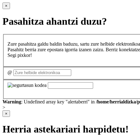
×
Pasahitza ahantzi duzu?
Zure pasahitza galdu baldin baduzu, sartu zure helbide elektron
Pasahitz berria zure epostara igorria izanen zaizu. Berriz konekta
Segi pixkor!
@
Warning
: Undefined array key "alertaberri" in
/home/herrialdizka/
>
×
Herria astekariari harpidetu!