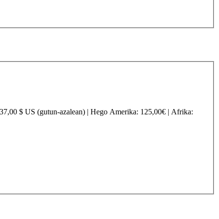
237,00 $ US (gutun-azalean) |
Hego Amerika
: 125,00€ |
Afrika
: