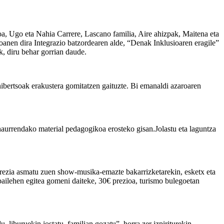
xoa, Ugo eta Nahia Carrere, Lascano familia, Aire ahizpak, Maitena eta
oanen dira Integrazio batzordearen alde, “Denak Inklusioaren eragile”
k, diru behar gorrian daude.
ibertsoak erakustera gomitatzen gaituzte. Bi emanaldi azaroaren
haurrendako material pedagogikoa erosteko gisan.Jolastu eta laguntza
erezia asmatu zuen show-musika-emazte bakarrizketarekin, esketx eta
bailehen egitea gomeni daiteke, 30€ prezioa, turismo bulegoetan
iburuekin jostatu, familian gozatu”, horra zer izpiriturekin