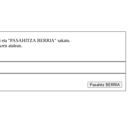
idatzi eta "PASAHITZA BERRIA" sakatu.
Aren atalean.
Pasahitz BERRIA