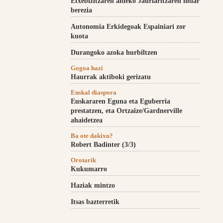
Etxebizitzaren aldeko Jaurlaritzaren indar
berezia
Autonomia Erkidegoak Espainiari zor
kuota
Durangoko azoka hurbiltzen
Gogoa hazi
Haurrak aktiboki gerizatu
Euskal diaspora
Euskararen Eguna eta Eguberria
prestatzen, eta Ortzaize/Gardnerville
ahaidetzea
Ba ote dakixu?
Robert Badinter (3/3)
Orotarik
Kukumarro
Haziak mintzo
Itsas bazterretik