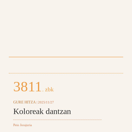
3811
. zbk
GURE HITZA
| 2025/11/27
Koloreak dantzan
Peio Jorajuria