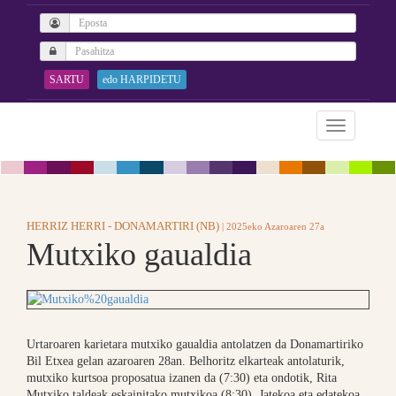
SARTU
edo HARPIDETU
HERRIZ HERRI - DONAMARTIRI (NB)
| 2025eko Azaroaren 27a
Mutxiko gaualdia
Urtaroaren karietara mutxiko gaualdia antolatzen da Donamartiriko
Bil Etxea gelan azaroaren 28an. Belhoritz elkarteak antolaturik,
mutxiko kurtsoa proposatua izanen da (7:30) eta ondotik, Rita
Mutxiko taldeak eskainitako mutxikoa (8:30). Jatekoa eta edatekoa