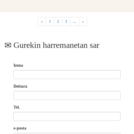
«
1
2
3
...
»
Gurekin harremanetan sar
Izena
Deitura
Tel.
e-posta