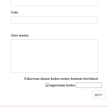
Gaia
Zure mezua
Ezkerrean duzun kodea eremu honetan berridatzi
igorri