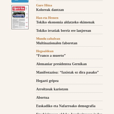
Gure Hitza
Koloreak dantzan
Han eta Hemen
Tokiko ekonomia aldatzeko ekimenak
Tokiko irratiak berriz ere lanjerean
Mundu zabalean
Multinazionalen faboretan
Hegoaldean
“Franco a muerto”
Alemaniar presidentea Gernikan
Manifestazioa: “faxistak ez dira pasako”
Hegazti gripea
Arroltzeak kariotzen
Abortua
Euskadiko eta Nafarroako demografia