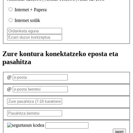
Internet + Papera
Internet soilik
Zure kontura konektatzeko eposta eta
pasahitza
@
@
igorri