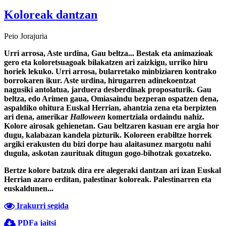
Koloreak dantzan
Peio Jorajuria
Urri arrosa, Aste urdina, Gau beltza... Bestak eta animazioak
gero eta koloretsuagoak bilakatzen ari zaizkigu, urriko hiru
horiek lekuko. Urri arrosa, bularretako minbiziaren kontrako
borrokaren ikur. Aste urdina, hirugarren adinekoentzat
nagusiki antolatua, jarduera desberdinak proposaturik. Gau
beltza, edo Arimen gaua, Omiasaindu bezperan ospatzen dena,
aspaldiko ohitura Euskal Herrian, ahantzia zena eta berpizten
ari dena, amerikar
Halloween
komertziala ordaindu nahiz.
Kolore airosak gehienetan. Gau beltzaren kasuan ere argia hor
dugu, kalabazan kandela pizturik. Koloreen erabiltze horrek
argiki erakusten du bizi dorpe hau alaitasunez margotu nahi
dugula, askotan zaurituak ditugun gogo-bihotzak goxatzeko.
Bertze kolore batzuk dira ere alegeraki dantzan ari izan Euskal
Herrian azaro erditan, palestinar koloreak. Palestinarren eta
euskaldunen...
Irakurri segida
PDFa jaitsi