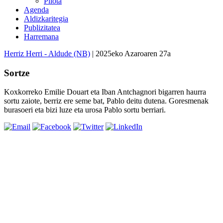
Pilota
Agenda
Aldizkaritegia
Publizitatea
Harremana
Herriz Herri - Aldude (NB)
| 2025eko Azaroaren 27a
Sortze
Koxkorreko Emilie Douart eta Iban Antchagnori bigarren haurra
sortu zaiote, berriz ere seme bat, Pablo deitu dutena. Goresmenak
burasoeri eta bizi luze eta urosa Pablo sortu berriari.