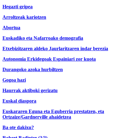
Hegazti gripea
Arroltzeak kariotzen
Abortua
Euskadiko eta Nafarroako demografia
Etxebizitzaren aldeko Jaurlaritzaren indar berezia
Autonomia Erkidegoak Espainiari zor kuota
Durangoko azoka hurbiltzen
Gogoa hazi
Haurrak aktiboki gerizatu
Euskal diaspora
Euskararen Eguna eta Eguberria prestatzen, eta
Ortzaize/Gardnerville ahaidetzea
Ba ote dakixu?
Robert Badinter (3/3)