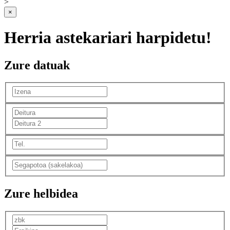
>
×
Herria astekariari harpidetu!
Zure datuak
Zure helbidea