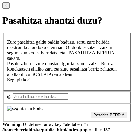
×
Pasahitza ahantzi duzu?
Zure pasahitza galdu baldin baduzu, sartu zure helbide
elektronikoa ondoko eremuan. Ondotik eskatzen zaizun
segurtasun kodea berridatzi eta "PASAHITZA BERRIA"
sakatu.
Pasahitz berria zure epostara igorria izanen zaizu. Berriz
konektatzen ahalko zara eta zure pasahitza berriz zehazten
ahalko duzu SOSLAIAren atalean.
Segi pixkor!
@
Pasahitz BERRIA
Warning
: Undefined array key "alertaberri" in
/home/herrialdizka/public_html/index.php
on line
337