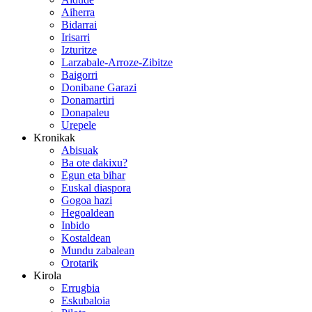
Aiherra
Bidarrai
Irisarri
Izturitze
Larzabale-Arroze-Zibitze
Baigorri
Donibane Garazi
Donamartiri
Donapaleu
Urepele
Kronikak
Abisuak
Ba ote dakixu?
Egun eta bihar
Euskal diaspora
Gogoa hazi
Hegoaldean
Inbido
Kostaldean
Mundu zabalean
Orotarik
Kirola
Errugbia
Eskubaloia