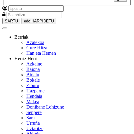
SARTU
edo HARPIDETU
Berriak
Azalekoa
Gure Hitza
Han eta Hemen
Herriz Herri
Azkaine
Baiona
Biriatu
Bokale
Ziburu
Hazparne
Hendaia
Makea
Donibane Lohizune
Senpere
Sara
Urruña
Uztaritze
Aldude