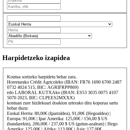
Harpidetzeko izapidea
Kontua sortzeko harpidetu behar zara.
Horretarako
Crédit Agricole
ko (IBAN: FR76 1690 6700 2487
0732 4024 515, BIC: AGRIFRPP869)
edo
LABORAL KUTXA
ko (IBAN: ES53 3035 0075 4107
5070 2023, BIC: CLPEES2MXXX)
kontuan zure bizilekuari doakion urterako diru kopurua sartu
behar duzu:
Euskal Herria
: 80,00€ (Iparraldea), 91,00€ (Hegoaldea) |
Europa
: 91,00€ |
Ipar Amerika
: 125,00€ / 156,00 $ US
(bandarekin), 206,00€ / 237,00 $ US (gutun-azalean) |
Hego
Amerika
: 125,00€ |
Afrika
: 113,00€ |
Asia
: 127,00€