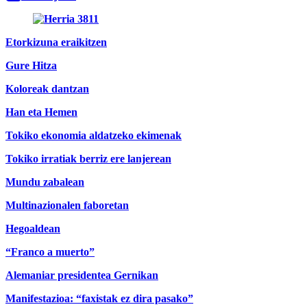
Etorkizuna eraikitzen
Gure Hitza
Koloreak dantzan
Han eta Hemen
Tokiko ekonomia aldatzeko ekimenak
Tokiko irratiak berriz ere lanjerean
Mundu zabalean
Multinazionalen faboretan
Hegoaldean
“Franco a muerto”
Alemaniar presidentea Gernikan
Manifestazioa: “faxistak ez dira pasako”