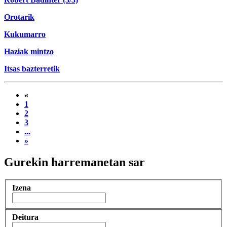
Orotarik
Kukumarro
Haziak mintzo
Itsas bazterretik
«
1
2
3
...
»
Gurekin harremanetan sar
Izena
Deitura