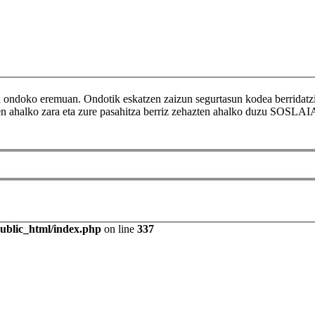
ikoa ondoko eremuan. Ondotik eskatzen zaizun segurtasun kodea berr
tzen ahalko zara eta zure pasahitza berriz zehazten ahalko duzu SOSLAI
public_html/index.php
on line
337