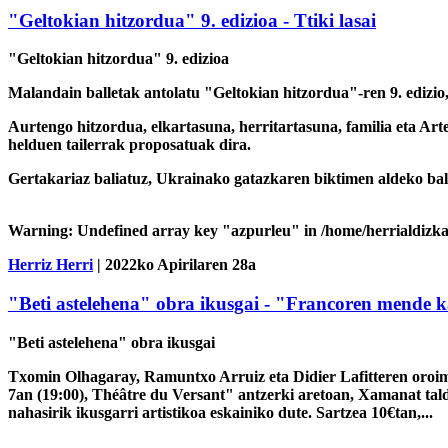
"Geltokian hitzordua" 9. edizioa - Ttiki lasai
"Geltokian hitzordua" 9. edizioa
Malandain balletak antolatu "Geltokian hitzordua"-ren 9. edizio,
Aurtengo hitzordua, elkartasuna, herritartasuna, familia eta Art
helduen tailerrak proposatuak dira.
Gertakariaz baliatuz, Ukrainako gatazkaren biktimen aldeko balle
Warning
: Undefined array key "azpurleu" in
/home/herrialdizka
Herriz Herri
| 2022ko Apirilaren 28a
"Beti astelehena" obra ikusgai - "Francoren mende 
"Beti astelehena" obra ikusgai
Txomin Olhagaray, Ramuntxo Arruiz eta Didier Lafitteren oroim
7an (19:00), Théâtre du Versant" antzerki aretoan, Xamanat tal
nahasirik ikusgarri artistikoa eskainiko dute. Sartzea 10€tan,...