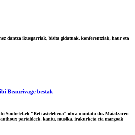
nez dantza ikusgarriak, bisita gidatuak, konferentziak, haur eta
ibi Beaurivage bestak
bi Soubelet-ek "Beti astelehena" obra muntatu du. Maiatzaren
Fauthoux partaideek, kantu, musika, irakurketa eta margoak