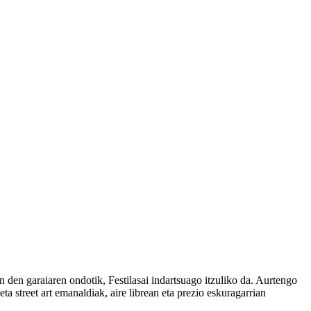
an den garaiaren ondotik, Festilasai indartsuago itzuliko da. Aurtengo
a street art emanaldiak, aire librean eta prezio eskuragarrian