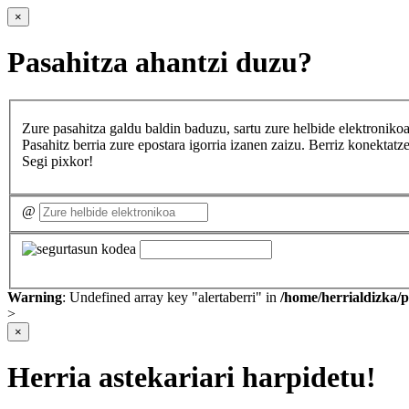
×
Pasahitza ahantzi duzu?
Zure pasahitza galdu baldin baduzu, sartu zure helbide elektron
Pasahitz berria zure epostara igorria izanen zaizu. Berriz konekta
Segi pixkor!
@
Warning
: Undefined array key "alertaberri" in
/home/herrialdizka/
>
×
Herria astekariari harpidetu!