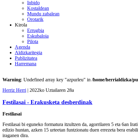
Inbido
Kostaldean
Mundu zabalean
Orotarik
Kirola
Errugbia
Eskubaloia
Pilota
Agenda
Aldizkaritegia
Publizitatea
Harremana
Warning
: Undefined array key "azpurleu" in
/home/herrialdizka/pu
Herriz Herri
| 2022ko Uztailaren 28a
Festilasai - Erakusketa desberdinak
Festilasai
Festilasai bi eguneko formatura itzultzen da, agorrilaren 5 eta 6an Ira
edizio huntan, azken 15 urteetan funtzionatu duen errezeta bera erabil
iraganen dira.