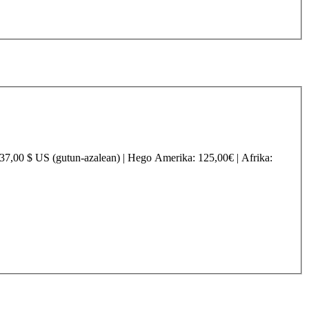
237,00 $ US (gutun-azalean) |
Hego Amerika
: 125,00€ |
Afrika
: