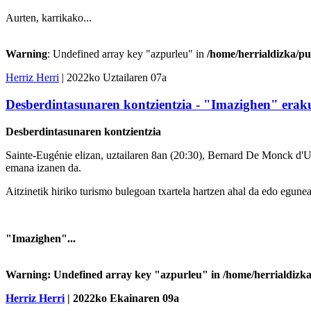
Aurten, karrikako...
Warning
: Undefined array key "azpurleu" in
/home/herrialdizka/pu
Herriz Herri
| 2022ko Uztailaren 07a
Desberdintasunaren kontzientzia - "Imazighen" erak
Desberdintasunaren kontzientzia
Sainte-Eugénie elizan, uztailaren 8an (20:30), Bernard De Monck d'Uz
emana izanen da.
Aitzinetik hiriko turismo bulegoan txartela hartzen ahal da edo egunea
"Imazighen"...
Warning
: Undefined array key "azpurleu" in
/home/herrialdizka
Herriz Herri
| 2022ko Ekainaren 09a