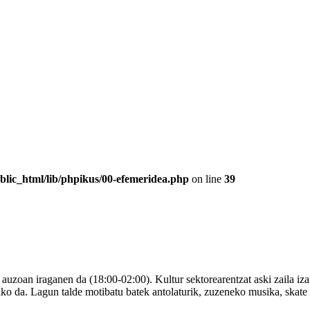
blic_html/lib/phpikus/00-efemeridea.php
on line
39
ti auzoan iraganen da (18:00-02:00). Kultur sektorearentzat aski zaila iz
iko da. Lagun talde motibatu batek antolaturik, zuzeneko musika, skate et