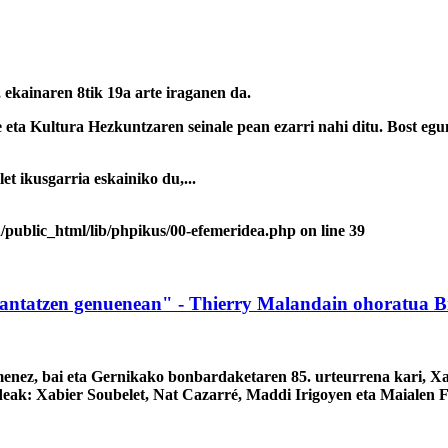
 ekainaren 8tik 19a arte iraganen da.
e eta Kultura Hezkuntzaren seinale pean ezarri nahi ditu. Bost egu
t ikusgarria eskainiko du,...
/public_html/lib/phpikus/00-efemeridea.php
on line
39
kantatzen genuenean" - Thierry Malandain ohoratua B
enez, bai eta Gernikako bonbardaketaren 85. urteurrena kari, Xa
deak: Xabier Soubelet, Nat Cazarré, Maddi Irigoyen eta Maialen 