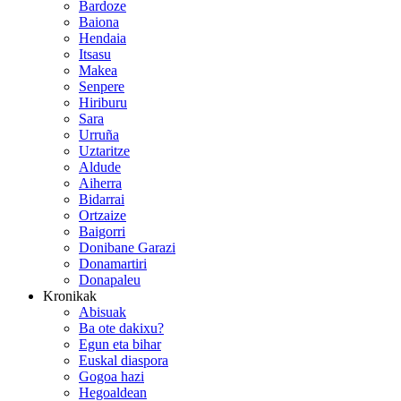
Bardoze
Baiona
Hendaia
Itsasu
Makea
Senpere
Hiriburu
Sara
Urruña
Uztaritze
Aldude
Aiherra
Bidarrai
Ortzaize
Baigorri
Donibane Garazi
Donamartiri
Donapaleu
Kronikak
Abisuak
Ba ote dakixu?
Egun eta bihar
Euskal diaspora
Gogoa hazi
Hegoaldean