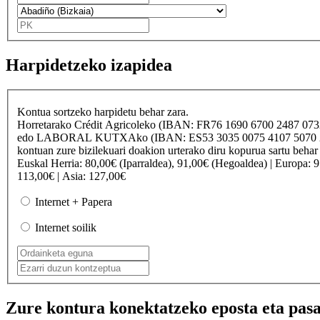
Harpidetzeko izapidea
Kontua sortzeko harpidetu behar zara.
Horretarako
Crédit Agricole
ko (IBAN: FR76 1690 6700 2487 07
edo
LABORAL KUTXA
ko (IBAN: ES53 3035 0075 4107 50
kontuan zure bizilekuari doakion urterako diru kopurua sartu behar
Euskal Herria
: 80,00€ (Iparraldea), 91,00€ (Hegoaldea) |
Europa
: 
113,00€ |
Asia
: 127,00€
Internet + Papera
Internet soilik
Zure kontura konektatzeko eposta eta pasa