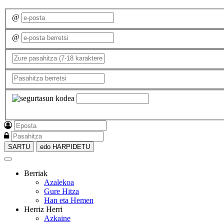
@
@
SARTU
edo HARPIDETU
Berriak
Azalekoa
Gure Hitza
Han eta Hemen
Herriz Herri
Azkaine