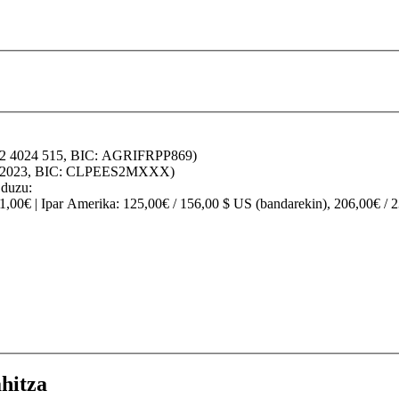
32 4024 515, BIC: AGRIFRPP869)
70 2023, BIC: CLPEES2MXXX)
 duzu:
91,00€ |
Ipar Amerika
: 125,00€ / 156,00 $ US (bandarekin), 206,00€ / 
hitza