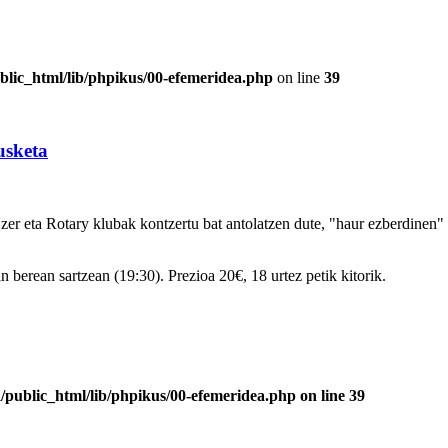
blic_html/lib/phpikus/00-efemeridea.php
on line
39
usketa
er eta Rotary klubak kontzertu bat antolatzen dute, "haur ezberdinen"
n berean sartzean (19:30). Prezioa 20€, 18 urtez petik kitorik.
/public_html/lib/phpikus/00-efemeridea.php
on line
39