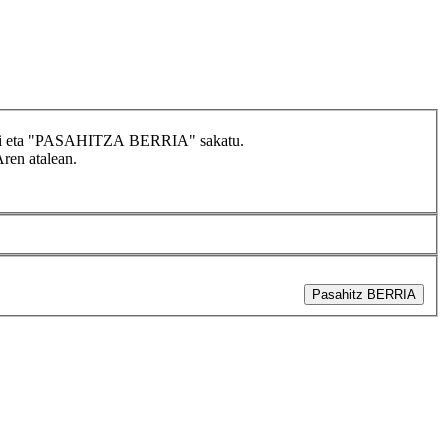
idatzi eta "PASAHITZA BERRIA" sakatu.
Aren atalean.
Pasahitz BERRIA