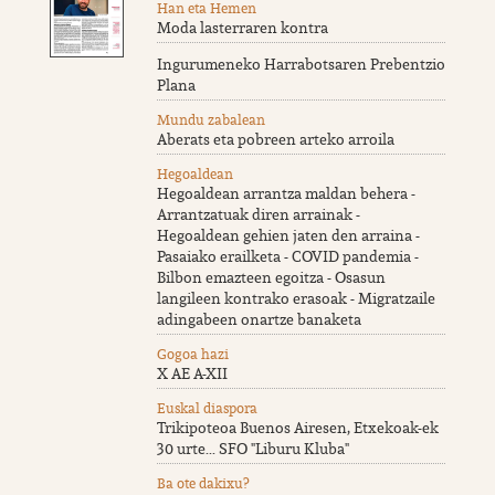
Han eta Hemen
Moda lasterraren kontra
Ingurumeneko Harrabotsaren Prebentzio
Plana
Mundu zabalean
Aberats eta pobreen arteko arroila
Hegoaldean
Hegoaldean arrantza maldan behera -
Arrantzatuak diren arrainak -
Hegoaldean gehien jaten den arraina -
Pasaiako erailketa - COVID pandemia -
Bilbon emazteen egoitza - Osasun
langileen kontrako erasoak - Migratzaile
adingabeen onartze banaketa
Gogoa hazi
X AE A-XII
Euskal diaspora
Trikipoteoa Buenos Airesen, Etxekoak-ek
30 urte... SFO "Liburu Kluba"
Ba ote dakixu?