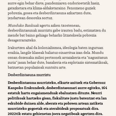
aurre egin behar diote, pandemiaren ondorioetatik hasiz,
gatazketara eta klima-aldaketaraino. Fenomeno guziek
pobrezia, gosea eta desberdintasuna azkartzen dute,
jendartean desoreka sortuz.
Munduko Bankuak
agertu azken txostenean,
desberdintasunak murriztu gabe irauten badu, estimatzen du
mende bat baino gehiago beharko litzatekeela pobrezia
desagerrarazteko.
Irakurtzen ahal da kolonialismoa, ideologia baten inguruan
eraikia, langile klaseak baliatuz oinarritua izan dela. Mundu
osoan dozenaka milioi pertsonek arrazakeria eta "nagusitasun
zuria" jasan behar dute, basakeria eta esplotazio sistematikoak,
batzuetan populazioak suntsitu arte.
Desberdintasuna murriztu
Desberdintasuna murrizteko, elkarte anitzek eta Gobernuz
Kanpoko Erakundeek, desberdintasunari aurre egiteko, 164
estatuk hartu engaiamenduak ebaluatzen dituzte. Neurri
politikoak hartzeko gisan, fiskalitate justu batentzat eta lan
eskubide duinen alde, aberats eta pobreen artean zatiketa
murrizteko gogoetak eta aterabideak proposatuak dira.
2022tik estatu gehienetan joera negatiboak agertzen dira.