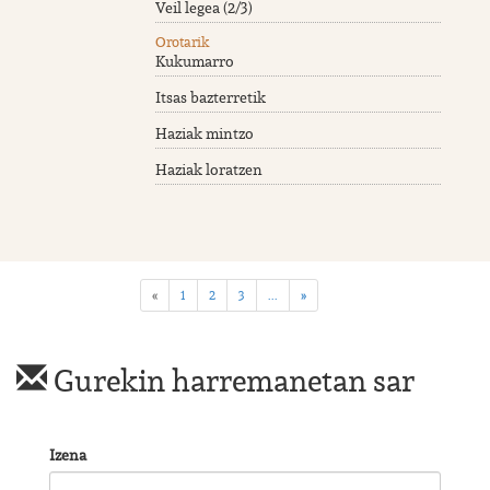
Veil legea (2/3)
Orotarik
Kukumarro
Itsas bazterretik
Haziak mintzo
Haziak loratzen
«
1
2
3
...
»
Gurekin harremanetan sar
Izena