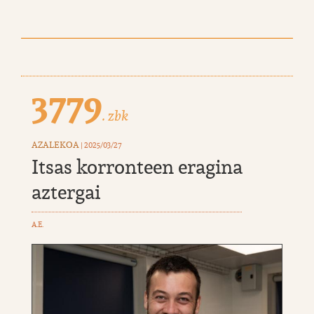
3779
. zbk
AZALEKOA
| 2025/03/27
Itsas korronteen eragina
aztergai
A.E.