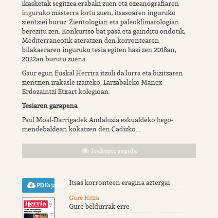
ikasketak segitzea erabaki zuen eta ozeanografiaren
inguruko masterra lortu zuen, itsasoaren inguruko
zientziei buruz. Zientologian eta paleoklimatologian
berezitu zen. Konkurtso bat pasa eta gainditu ondotik,
Mediterraneotik ateratzen den korrontearen
bilakaeraren inguruko tesia egiten hasi zen 2018an,
2022an burutu zuena.
Gaur egun Euskal Herrira itzuli da lurra eta bizitzaren
zientzien irakasle izaiteko, Larzabaleko Manex
Erdozaintzi Etxart kolegioan.
Tesiaren garapena
Paul Moal-Darrigadek Andaluzia eskualdeko hego-
mendebaldean kokatzen den Cadizko...
Irakurri segida
Itsas korronteen eragina aztergai
PDFa jaitsi
Gure Hitza
Gure beldurrak erre