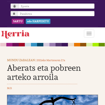
SARTU
edo HARPIDETU
MUNDU ZABALEAN
| 2025eko Martxoaren 27a
Aberats eta pobreen
arteko arroila
M.O.