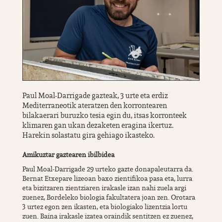
Paul Moal-Darrigade gazteak, 3 urte eta erdiz
Mediterraneotik ateratzen den korrontearen
bilakaerari buruzko tesia egin du, itsas korronteek
klimaren gan ukan dezaketen eragina ikertuz.
Harekin solastatu gira gehiago ikasteko.
Amikuztar gaztearen ibilbidea
Paul Moal-Darrigade 29 urteko gazte donapaleutarra da.
Bernat Etxepare lizeoan baxo zientifikoa pasa eta, lurra
eta bizitzaren zientziaren irakasle izan nahi zuela argi
zuenez, Bordeleko biologia fakultatera joan zen. Orotara
3 urtez egon zen ikasten, eta biologiako lizentzia lortu
zuen. Baina irakasle izatea oraindik sentitzen ez zuenez,