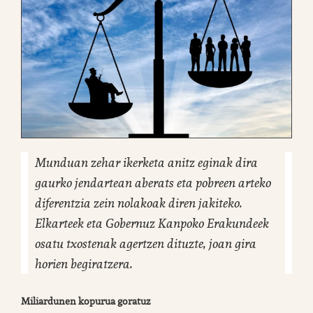
Munduan zehar ikerketa anitz eginak dira
gaurko jendartean aberats eta pobreen arteko
diferentzia zein nolakoak diren jakiteko.
Elkarteek eta Gobernuz Kanpoko Erakundeek
osatu txostenak agertzen dituzte, joan gira
horien begiratzera.
Miliardunen kopurua goratuz