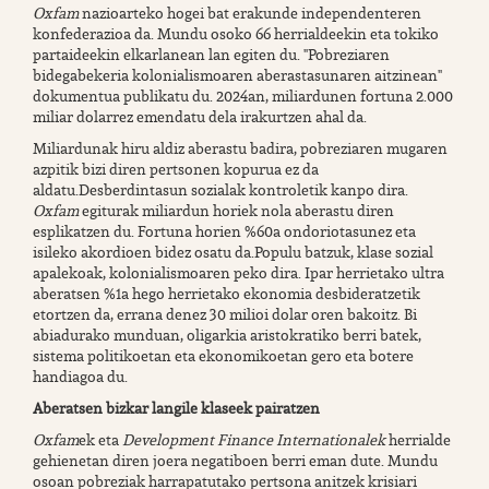
Oxfam
nazioarteko hogei bat erakunde independenteren
konfederazioa da. Mundu osoko 66 herrialdeekin eta tokiko
partaideekin elkarlanean lan egiten du. "Pobreziaren
bidegabekeria kolonialismoaren aberastasunaren aitzinean"
dokumentua publikatu du. 2024an, miliardunen fortuna 2.000
miliar dolarrez emendatu dela irakurtzen ahal da.
Miliardunak hiru aldiz aberastu badira, pobreziaren mugaren
azpitik bizi diren pertsonen kopurua ez da
aldatu.Desberdintasun sozialak kontroletik kanpo dira.
Oxfam
egiturak miliardun horiek nola aberastu diren
esplikatzen du. Fortuna horien %60a ondoriotasunez eta
isileko akordioen bidez osatu da.Populu batzuk, klase sozial
apalekoak, kolonialismoaren peko dira. Ipar herrietako ultra
aberatsen %1a hego herrietako ekonomia desbideratzetik
etortzen da, errana denez 30 milioi dolar oren bakoitz. Bi
abiadurako munduan, oligarkia aristokratiko berri batek,
sistema politikoetan eta ekonomikoetan gero eta botere
handiagoa du.
Aberatsen bizkar langile klaseek pairatzen
Oxfam
ek eta
Development Finance Internationalek
herrialde
gehienetan diren joera negatiboen berri eman dute. Mundu
osoan pobreziak harrapatutako pertsona anitzek krisiari