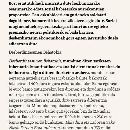
Bost estatutik lauk murriztu dute hezkuntzarako,
osasunerako edota sozial babeserako aurrekontuen
proportzioa. Lan-eskubideeri eta gutieneko soldatari
dagokienez, hamarretik bederatzik atzera egin dute. Sozial
mugimenduek, egoera kezkagarri horri aurre egiteko
premiazko neurri politikorik ez bada hartzen,
desberdintasun ekonomikoak gora egiten jarraituko duela
adierazten dute.
Desberdintasunen Behatokia
, munduan diren zatiketen
Desberdintasunen Behatokia
inbentario kuantitatiboa eta analisi elementuak emaitea du
helburutzat. Egin dituen ikerketen arabera,
mundu osoan
pertsona guziek gauza bera irabaziko balute, bakoitzak
hilabetean 1.400 euro inguru eskuratuko luke. Baina egunean
bi euro baino gutiagorekin bizi direnen eta dirudunen soldata
neurrigabeen artean (ikuskizun, kirol, buruzagi politiko ala
enpresa zuzendari nagusiak), diru-sarreren diferentzia
izugarria da. Munduko populazioaren erdi pobreena,
hilabetean 560 euro baino gutiagorekin bizi da (2,5 miliar
heldu). Batez beste, pobreenen %50ak hilabetean 230 euro
baino gehiago ez du hunkitzen.
Elikadura eta Laborantzako
Nazio Batuen Erakundearen
arabera munduan 733 milioi