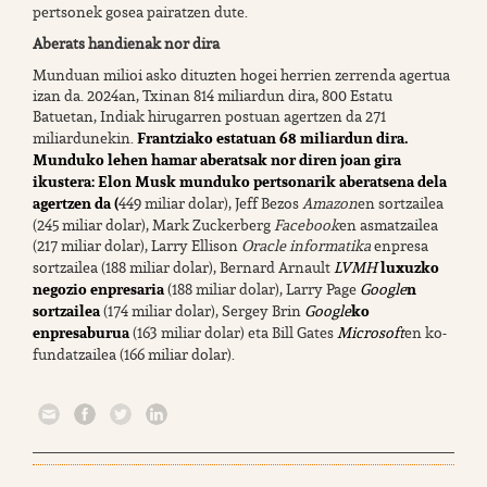
pertsonek gosea pairatzen dute.
Aberats handienak nor dira
Munduan milioi asko dituzten hogei herrien zerrenda agertua
izan da. 2024an, Txinan 814 miliardun dira, 800 Estatu
Batuetan, Indiak hirugarren postuan agertzen da 271
Frantziako estatuan 68 miliardun dira.
miliardunekin.
Munduko lehen hamar aberatsak nor diren joan gira
ikustera: Elon Musk munduko pertsonarik aberatsena dela
agertzen da (
449 miliar dolar), Jeff Bezos
Amazon
en sortzailea
(245 miliar dolar), Mark Zuckerberg
Facebook
en asmatzailea
(217 miliar dolar), Larry Ellison
Oracle informatika
enpresa
luxuzko
sortzailea (188 miliar dolar), Bernard Arnault
LVMH
negozio enpresaria
n
(188 miliar dolar), Larry Page
Google
sortzailea
ko
(174 miliar dolar), Sergey Brin
Google
enpresaburua
(163 miliar dolar) eta Bill Gates
Microsoft
en ko-
fundatzailea (166 miliar dolar).