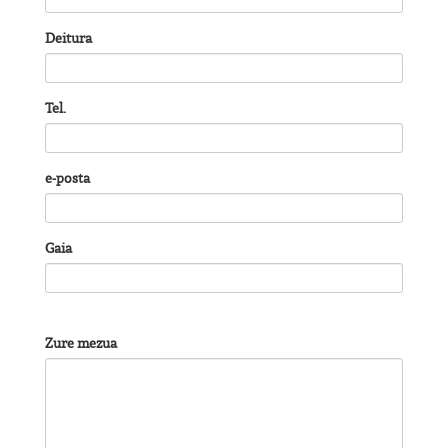
Deitura
Tel.
e-posta
Gaia
Zure mezua