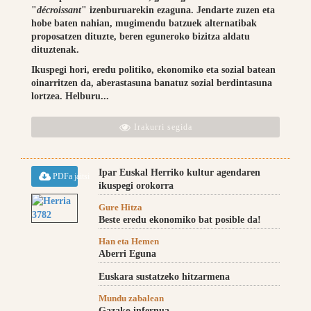
"
décroissant
" izenburuarekin ezaguna. Jendarte zuzen eta
hobe baten nahian, mugimendu batzuek alternatibak
proposatzen dituzte, beren eguneroko bizitza aldatu
dituztenak.
Ikuspegi hori, eredu politiko, ekonomiko eta sozial batean
oinarritzen da, aberastasuna banatuz sozial berdintasuna
lortzea. Helburu...
Irakurri segida
Ipar Euskal Herriko kultur agendaren
PDFa jaitsi
ikuspegi orokorra
Gure Hitza
Beste eredu ekonomiko bat posible da!
Han eta Hemen
Aberri Eguna
Euskara sustatzeko hitzarmena
Mundu zabalean
Gazako infernua