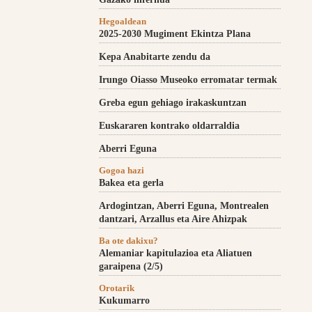
Hegoaldean
2025-2030 Mugiment Ekintza Plana
Kepa Anabitarte zendu da
Irungo Oiasso Museoko erromatar termak
Greba egun gehiago irakaskuntzan
Euskararen kontrako oldarraldia
Aberri Eguna
Gogoa hazi
Bakea eta gerla
Ardogintzan, Aberri Eguna, Montrealen
dantzari, Arzallus eta Aire Ahizpak
Ba ote dakixu?
Alemaniar kapitulazioa eta Aliatuen
garaipena (2/5)
Orotarik
Kukumarro