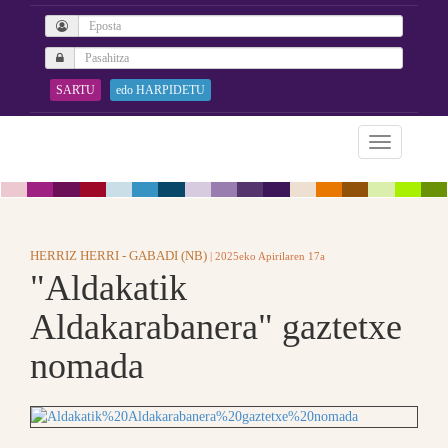
SARTU
edo HARPIDETU
HERRIZ HERRI - GABADI (NB)
| 2025eko Apirilaren 17a
"Aldakatik
Aldakarabanera" gaztetxe
nomada