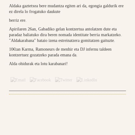
Aldaka gaztetxea bere mudantza egiten ari da, egongia galdurik ere
ez direla lo frogatuko daukute
berriz ere.
Apirilaren 26an, Gabadiko gelan kontzertua antolatzen dute eta
paradaz baliatuko dira beren nomada identitate berria markatzeko.
"Aldakarabana" bataio izena estreinatzera gomitatzen gaituzte.
10€tan Karma, Ramoneurs de menhir eta DJ infernu taldeen
kontzertuez gozatzeko parada emana da.
Alda ohidurak eta lotu karabanari!