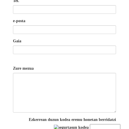
Tel.
e-posta
Gaia
Zure mezua
Ezkerrean duzun kodea eremu honetan berridatzi