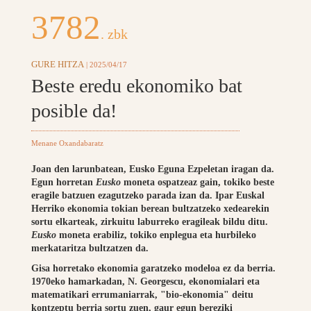
3782
. zbk
GURE HITZA
| 2025/04/17
Beste eredu ekonomiko bat
posible da!
Menane Oxandabaratz
Joan den larunbatean, Eusko Eguna Ezpeletan iragan da.
Egun horretan
Eusko
moneta ospatzeaz gain, tokiko beste
eragile batzuen ezagutzeko parada izan da. Ipar Euskal
Herriko ekonomia tokian berean bultzatzeko xedearekin
sortu elkarteak, zirkuitu laburreko eragileak bildu ditu.
Eusko
moneta erabiliz, tokiko enplegua eta hurbileko
merkataritza bultzatzen da.
Gisa horretako ekonomia garatzeko modeloa ez da berria.
1970eko hamarkadan, N. Georgescu, ekonomialari eta
matematikari errumaniarrak, "bio-ekonomia" deitu
kontzeptu berria sortu zuen, gaur egun bereziki