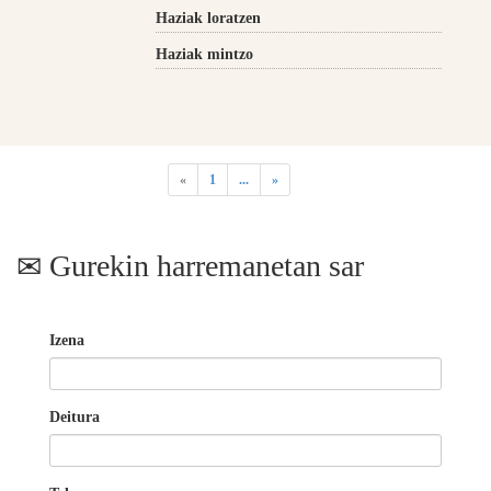
Haziak loratzen
Haziak mintzo
«
1
...
»
Gurekin harremanetan sar
Izena
Deitura