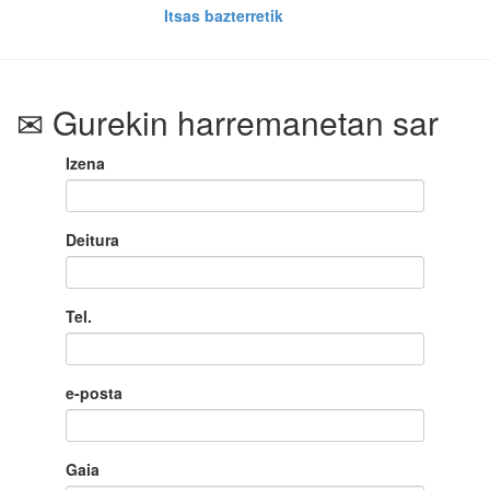
Itsas bazterretik
Gurekin harremanetan sar
Izena
Deitura
Tel.
e-posta
Gaia