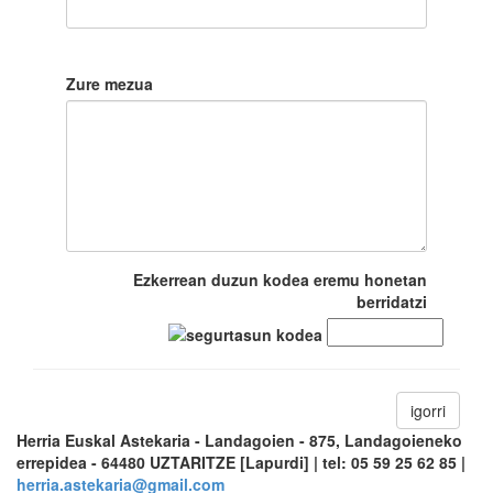
Zure mezua
Ezkerrean duzun kodea eremu honetan
berridatzi
igorri
Herria Euskal Astekaria - Landagoien - 875, Landagoieneko
errepidea - 64480 UZTARITZE [Lapurdi] | tel: 05 59 25 62 85 |
herria.astekaria@gmail.com