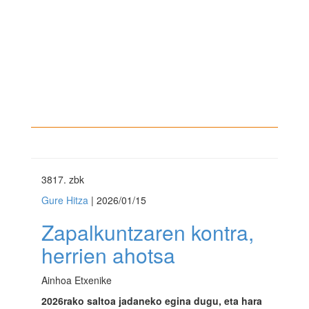
3817
. zbk
Gure Hitza
| 2026/01/15
Zapalkuntzaren kontra,
herrien ahotsa
Ainhoa Etxenike
2026rako saltoa jadaneko egina dugu, eta hara