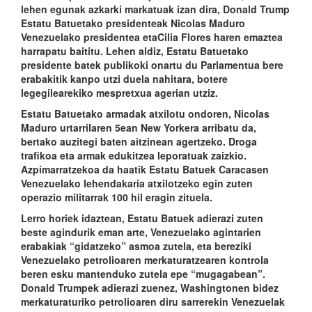
lehen egunak azkarki markatuak izan dira, Donald Trump
Estatu Batuetako presidenteak Nicolas Maduro
Venezuelako presidentea etaCilia Flores haren emaztea
harrapatu baititu. Lehen aldiz, Estatu Batuetako
presidente batek publikoki onartu du Parlamentua bere
erabakitik kanpo utzi duela nahitara, botere
legegilearekiko mespretxua agerian utziz.
Estatu Batuetako armadak atxilotu ondoren, Nicolas
Maduro urtarrilaren 5ean New Yorkera arribatu da,
bertako auzitegi baten aitzinean agertzeko. Droga
trafikoa eta armak edukitzea leporatuak zaizkio.
Azpimarratzekoa da haatik Estatu Batuek Caracasen
Venezuelako lehendakaria atxilotzeko egin zuten
operazio militarrak 100 hil eragin zituela.
Lerro horiek idaztean, Estatu Batuek adierazi zuten
beste agindurik eman arte, Venezuelako agintarien
erabakiak “gidatzeko” asmoa zutela, eta bereziki
Venezuelako petrolioaren merkaturatzearen kontrola
beren esku mantenduko zutela epe “mugagabean”.
Donald Trumpek adierazi zuenez, Washingtonen bidez
merkaturaturiko petrolioaren diru sarrerekin Venezuelak