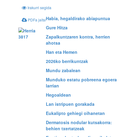
Irakurri segida
Habia, hegaldirako abiapuntua
PDFa jaitsi
Gure Hitza
Zapalkuntzaren kontra, herrien
ahotsa
Han eta Hemen
2026ko berrikuntzak
Mundu zabalean
Munduko estatu pobreena egoera
larrian
Hegoaldean
Lan istripuen gorakada
Eukalipto gehiegi oihanetan
Dermatosis nodular kutsakorra:
behien txertatzeak