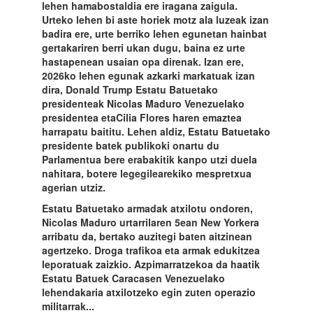
lehen hamabostaldia ere iragana zaigula.
Urteko lehen bi aste horiek motz ala luzeak izan
badira ere, urte berriko lehen egunetan hainbat
gertakariren berri ukan dugu, baina ez urte
hastapenean usaian opa direnak. Izan ere,
2026ko lehen egunak azkarki markatuak izan
dira, Donald Trump Estatu Batuetako
presidenteak Nicolas Maduro Venezuelako
presidentea etaCilia Flores haren emaztea
harrapatu baititu. Lehen aldiz, Estatu Batuetako
presidente batek publikoki onartu du
Parlamentua bere erabakitik kanpo utzi duela
nahitara, botere legegilearekiko mespretxua
agerian utziz.
Estatu Batuetako armadak atxilotu ondoren,
Nicolas Maduro urtarrilaren 5ean New Yorkera
arribatu da, bertako auzitegi baten aitzinean
agertzeko. Droga trafikoa eta armak edukitzea
leporatuak zaizkio. Azpimarratzekoa da haatik
Estatu Batuek Caracasen Venezuelako
lehendakaria atxilotzeko egin zuten operazio
militarrak...