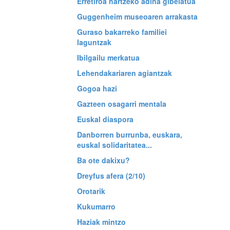
Erretiroa hartzeko adina gibelatua
Guggenheim museoaren arrakasta
Guraso bakarreko familiei
laguntzak
Ibilgailu merkatua
Lehendakariaren agiantzak
Gogoa hazi
Gazteen osagarri mentala
Euskal diaspora
Danborren burrunba, euskara,
euskal solidaritatea...
Ba ote dakixu?
Dreyfus afera (2/10)
Orotarik
Kukumarro
Haziak mintzo