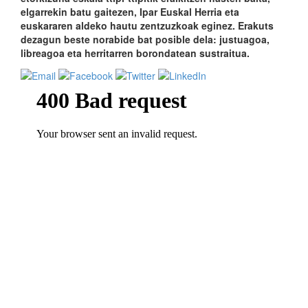
elgarrekin batu gaitezen, Ipar Euskal Herria eta
euskararen aldeko hautu zentzuzkoak eginez. Erakuts
dezagun beste norabide bat posible dela: justuagoa,
libreagoa eta herritarren borondatean sustraitua.