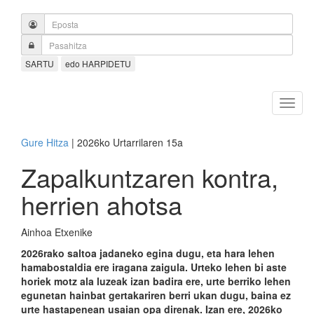
SARTU
edo HARPIDETU
Gure Hitza
| 2026ko Urtarrilaren 15a
Zapalkuntzaren kontra,
herrien ahotsa
Ainhoa Etxenike
2026rako saltoa jadaneko egina dugu, eta hara lehen
hamabostaldia ere iragana zaigula. Urteko lehen bi aste
horiek motz ala luzeak izan badira ere, urte berriko lehen
egunetan hainbat gertakariren berri ukan dugu, baina ez
urte hastapenean usaian opa direnak. Izan ere, 2026ko