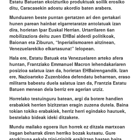
Estatu Batuetan ekoizturiko produktuak soilik erosiko
ditu, Caracasekin adostu akordio baten arabera.
Munduaren beste puntan gertatzen ari den gertakari
hunen parean hainbat elgarretaratze antolatuak izan
dira, horietan Ipar Euskal Herrian. Urtarrilaren 6an
mobilizaziora deitu zuen EHBai alderdi politikoak,
Baionan eta Ziburun, “Inperialismoaren aitzinean,
Venezuelarekiko elkartasuna!” lelopean.
Hala ere, Estatu Batuak eta Venezuelaren arteko afera
huntan, Frantziako Emmanuel Macron lehendakariaren
posizioa salatua izan da, horietan EHBairengandik. Izan
ere, Nazioarteko Zuzenbidea defendatu beharrean, eraso
militarra babestu duela salatua izan da, Frantzia Estatu
Batuen menean dela berriz ere agerian utziz.
Horrelako testuinguru batean, argi da botere handien
erabakiek herrien bizitzetan eragin zuzena dutela. Baina
tokian tokiko erabakiek, herriz herri egindako hautuek,
bestelako bideak ideki ditzakete.
Mundu mailako egoera ilun horrek ez ditzala martxoan
iragan beharrak diren herriko bozak kutsatu. Gure
etorkizuna eskala ttipi-ttipitik eraikitzen hasten baita,