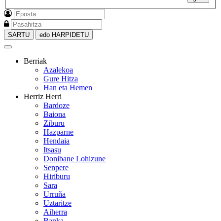
SARTU
edo HARPIDETU
Berriak
Azalekoa
Gure Hitza
Han eta Hemen
Herriz Herri
Bardoze
Baiona
Ziburu
Hazparne
Hendaia
Itsasu
Donibane Lohizune
Senpere
Hiriburu
Sara
Urruña
Uztaritze
Aiherra
Banka