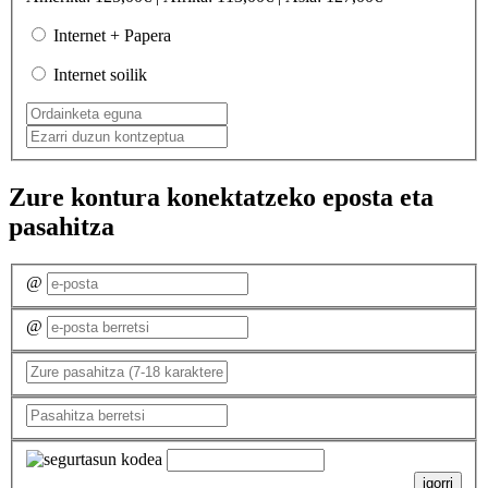
Internet + Papera
Internet soilik
Zure kontura konektatzeko eposta eta
pasahitza
@
@
igorri