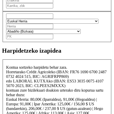
Harpidetzeko izapidea
Kontua sortzeko harpidetu behar zara.
Horretarako
Crédit Agricole
ko (IBAN: FR76 1690 6700 2487
0732 4024 515, BIC: AGRIFRPP869)
edo
LABORAL KUTXA
ko (IBAN: ES53 3035 0075 4107
5070 2023, BIC: CLPEES2MXXX)
kontuan zure bizilekuari doakion urterako diru kopurua sartu
behar duzu:
Euskal Herria
: 80,00€ (Iparraldea), 91,00€ (Hegoaldea) |
Europa
: 91,00€ |
Ipar Amerika
: 125,00€ / 156,00 $ US
(bandarekin), 206,00€ / 237,00 $ US (gutun-azalean) |
Hego
Amerika
: 125,00€ |
Afrika
: 113,00€ |
Asia
: 127,00€