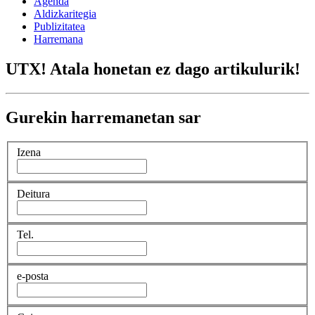
Agenda
Aldizkaritegia
Publizitatea
Harremana
UTX! Atala honetan ez dago artikulurik!
Gurekin harremanetan sar
Izena
Deitura
Tel.
e-posta