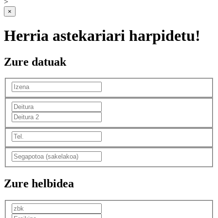
>
×
Herria astekariari harpidetu!
Zure datuak
Zure helbidea