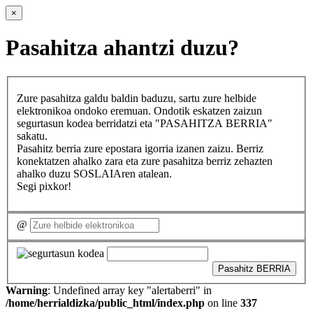
×
Pasahitza ahantzi duzu?
Zure pasahitza galdu baldin baduzu, sartu zure helbide
elektronikoa ondoko eremuan. Ondotik eskatzen zaizun
segurtasun kodea berridatzi eta "PASAHITZA BERRIA"
sakatu.
Pasahitz berria zure epostara igorria izanen zaizu. Berriz
konektatzen ahalko zara eta zure pasahitza berriz zehazten
ahalko duzu SOSLAIAren atalean.
Segi pixkor!
@
Pasahitz BERRIA
Warning
: Undefined array key "alertaberri" in
/home/herrialdizka/public_html/index.php
on line
337