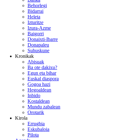
Behorlegi
Bidarrai
Heleta
Izturitze
Izura-Azme
Baigorri
Donaixti-Ibarre
Donapaleu
Suhuskune
Kronikak
Abisuak
Ba ote dakixu?
Egun eta bihar
Euskal diaspora
Gogoa hazi
Hegoaldean
Inbido
Kostaldean
Mundu zabalean
Orotarik
Kirola
Errugbia
Eskubaloia
Pilota