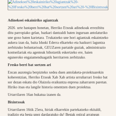
Adinekoei eskainiriko agiantzak
2026. urte hastapen honetan, Herriko Etxeak adinekoak errezibitu
ditu parropiako gelan, bazkari dantzaldi baten inguruan antolaturiko
une goxo baten karietara. Trukatzeko une hori agiantzak eskaintzeko
aukera izan da, baita Iduski Ederra elkarteko eta hazkurri laguntza
zerbitzuko boluntarioak, GEUZaren partaide guziak, administrazio
kontseilariak eta agenteak bihotzetik eskertzeko ere, haien
eguneroko engaiamenduagatik herritarren zerbitzuko.
Fresko berri bat sortzen ari
Encan auzotegia berpizteko xedea duen antolaketa-proiektuarekin
koherentzian, Herriko Etxeak Xab Xab artista urruñarrari fresko bat
sor dezan eskatu dio Olaizola eraikuntza enpresa zaharraren paretan.
Hiriko itsas eta langile historia omentzen duen proiektua.
Urtarrilaren 16an bukatua izanen da.
Bixintxoak
Urtarrilaren 16tik 25era, hiriak elkarrekin partekatzeko ekitaldi,
tradizio eta besta unez dardaratuko du! Bestak ostiral arratsean