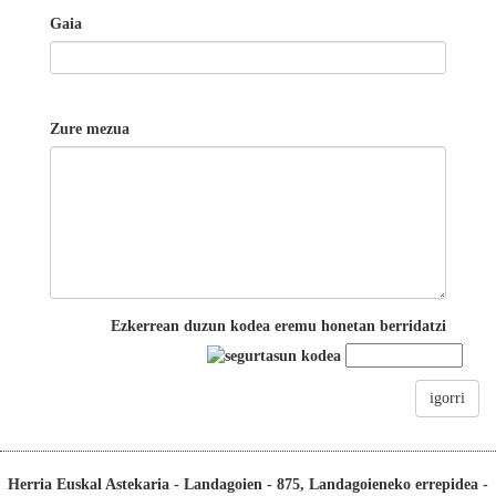
Gaia
Zure mezua
Ezkerrean duzun kodea eremu honetan berridatzi
igorri
Herria Euskal Astekaria - Landagoien - 875, Landagoieneko errepidea -