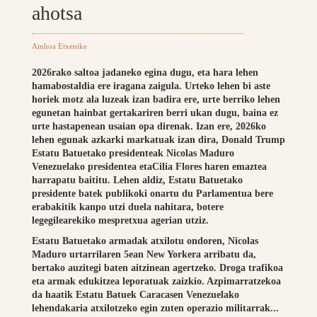
ahotsa
Ainhoa Etxenike
2026rako saltoa jadaneko egina dugu, eta hara lehen
hamabostaldia ere iragana zaigula. Urteko lehen bi aste
horiek motz ala luzeak izan badira ere, urte berriko lehen
egunetan hainbat gertakariren berri ukan dugu, baina ez
urte hastapenean usaian opa direnak. Izan ere, 2026ko
lehen egunak azkarki markatuak izan dira, Donald Trump
Estatu Batuetako presidenteak Nicolas Maduro
Venezuelako presidentea etaCilia Flores haren emaztea
harrapatu baititu. Lehen aldiz, Estatu Batuetako
presidente batek publikoki onartu du Parlamentua bere
erabakitik kanpo utzi duela nahitara, botere
legegilearekiko mespretxua agerian utziz.
Estatu Batuetako armadak atxilotu ondoren, Nicolas
Maduro urtarrilaren 5ean New Yorkera arribatu da,
bertako auzitegi baten aitzinean agertzeko. Droga trafikoa
eta armak edukitzea leporatuak zaizkio. Azpimarratzekoa
da haatik Estatu Batuek Caracasen Venezuelako
lehendakaria atxilotzeko egin zuten operazio militarrak...