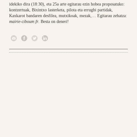
idekiko dira (18:30), eta 25a arte egitarau ezin hobea proposatuko:
kontzertuak, Bixintxo lasterketa, pilota eta errugbi partidak,
Kaxkarot bandaren desfilea, mutxikoak, mezak,… Egitarau zehatza:
mairie-ciboure.fr
. Besta on deneri!