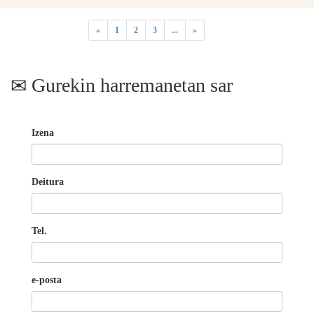
«
1
2
3
...
»
Gurekin harremanetan sar
Izena
Deitura
Tel.
e-posta