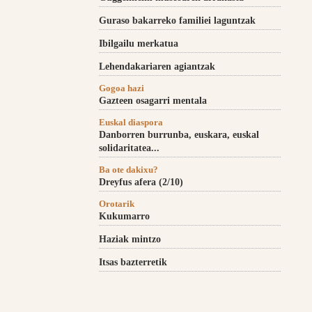
Guraso bakarreko familiei laguntzak
Ibilgailu merkatua
Lehendakariaren agiantzak
Gogoa hazi
Gazteen osagarri mentala
Euskal diaspora
Danborren burrunba, euskara, euskal
solidaritatea...
Ba ote dakixu?
Dreyfus afera (2/10)
Orotarik
Kukumarro
Haziak mintzo
Itsas bazterretik