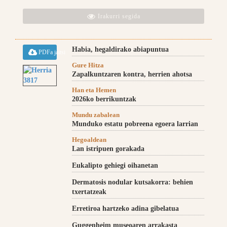
Irakurri segida
Habia, hegaldirako abiapuntua
PDFa jaitsi
Gure Hitza
Zapalkuntzaren kontra, herrien ahotsa
Han eta Hemen
2026ko berrikuntzak
Mundu zabalean
Munduko estatu pobreena egoera larrian
Hegoaldean
Lan istripuen gorakada
Eukalipto gehiegi oihanetan
Dermatosis nodular kutsakorra: behien
txertatzeak
Erretiroa hartzeko adina gibelatua
Guggenheim museoaren arrakasta