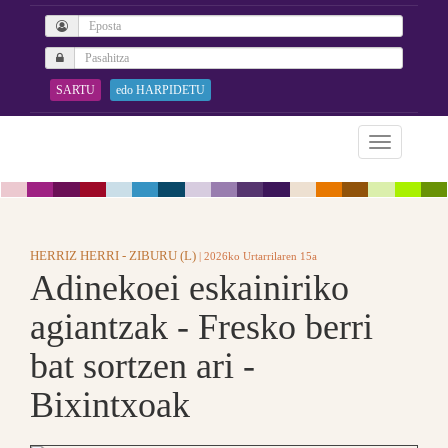
SARTU
edo HARPIDETU
HERRIZ HERRI - ZIBURU (L)
| 2026ko Urtarrilaren 15a
Adinekoei eskainiriko
agiantzak - Fresko berri
bat sortzen ari -
Bixintxoak