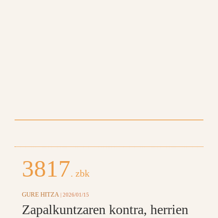
3817
. zbk
GURE HITZA
| 2026/01/15
Zapalkuntzaren kontra, herrien