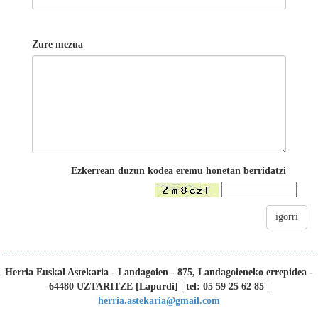
Zure mezua
Ezkerrean duzun kodea eremu honetan berridatzi
igorri
Herria Euskal Astekaria - Landagoien - 875, Landagoieneko errepidea -
64480 UZTARITZE [Lapurdi] | tel: 05 59 25 62 85 |
herria.astekaria@gmail.com