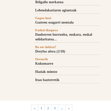
Ibilgailu merkatua
Lehendakariaren agiantzak
Gogoa hazi
Gazteen osagarri mentala
Euskal diaspora
Danborren burrunba, euskara, euskal
solidaritatea...
Ba ote dakixu?
Dreyfus afera (2/10)
Orotarik
Kukumarro
Haziak mintzo
Itsas bazterretik
«
1
2
3
...
»