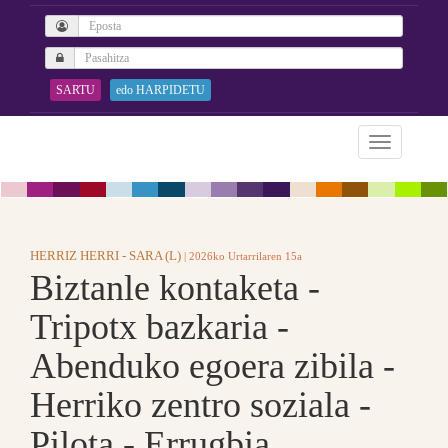
SARTU
edo HARPIDETU
HERRIZ HERRI - SARA (L)
| 2026ko Urtarrilaren 15a
Biztanle kontaketa -
Tripotx bazkaria -
Abenduko egoera zibila -
Herriko zentro soziala -
Pilota - Errugbia