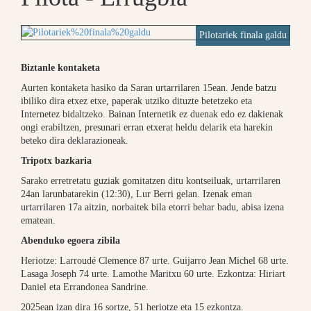
Pilotariek finala galdu
Biztanle kontaketa
Aurten kontaketa hasiko da Saran urtarrilaren 15ean. Jende batzu
ibiliko dira etxez etxe, paperak utziko dituzte betetzeko eta
Internetez bidaltzeko. Bainan Internetik ez duenak edo ez dakienak
ongi erabiltzen, presunari erran etxerat heldu delarik eta harekin
beteko dira deklarazioneak.
Tripotx bazkaria
Sarako erretretatu guziak gomitatzen ditu kontseiluak, urtarrilaren
24an larunbatarekin (12:30), Lur Berri gelan. Izenak eman
urtarrilaren 17a aitzin, norbaitek bila etorri behar badu, abisa izena
ematean.
Abenduko egoera zibila
Heriotze: Larroudé Clemence 87 urte. Guijarro Jean Michel 68 urte.
Lasaga Joseph 74 urte. Lamothe Maritxu 60 urte. Ezkontza: Hiriart
Daniel eta Errandonea Sandrine.
2025ean izan dira 16 sortze, 51 heriotze eta 15 ezkontza.