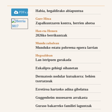
Habia, hegaldirako abiapuntua
PDFa jaitsi
Gure Hitza
Zapalkuntzaren kontra, herrien ahotsa
Han eta Hemen
2026ko berrikuntzak
Mundu zabalean
Munduko estatu pobreena egoera larrian
Hegoaldean
Lan istripuen gorakada
Eukalipto gehiegi oihanetan
Dermatosis nodular kutsakorra: behien
txertatzeak
Erretiroa hartzeko adina gibelatua
Guggenheim museoaren arrakasta
Guraso bakarreko familiei laguntzak