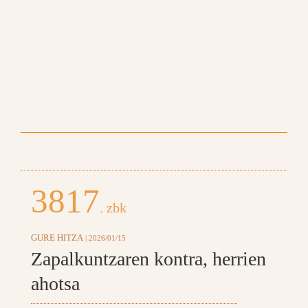
3817
. zbk
GURE HITZA
| 2026/01/15
Zapalkuntzaren kontra, herrien
ahotsa