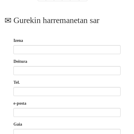
Gurekin harremanetan sar
Izena
Deitura
Tel.
e-posta
Gaia