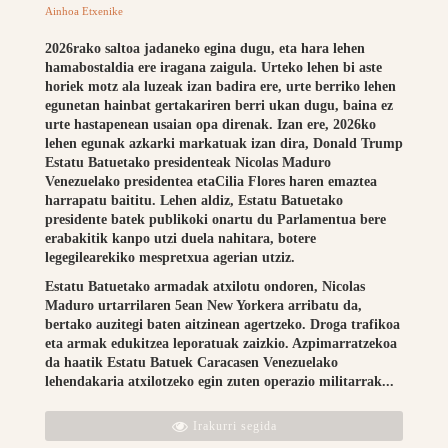
Ainhoa Etxenike
2026rako saltoa jadaneko egina dugu, eta hara lehen
hamabostaldia ere iragana zaigula. Urteko lehen bi aste
horiek motz ala luzeak izan badira ere, urte berriko lehen
egunetan hainbat gertakariren berri ukan dugu, baina ez
urte hastapenean usaian opa direnak. Izan ere, 2026ko
lehen egunak azkarki markatuak izan dira, Donald Trump
Estatu Batuetako presidenteak Nicolas Maduro
Venezuelako presidentea etaCilia Flores haren emaztea
harrapatu baititu. Lehen aldiz, Estatu Batuetako
presidente batek publikoki onartu du Parlamentua bere
erabakitik kanpo utzi duela nahitara, botere
legegilearekiko mespretxua agerian utziz.
Estatu Batuetako armadak atxilotu ondoren, Nicolas
Maduro urtarrilaren 5ean New Yorkera arribatu da,
bertako auzitegi baten aitzinean agertzeko. Droga trafikoa
eta armak edukitzea leporatuak zaizkio. Azpimarratzekoa
da haatik Estatu Batuek Caracasen Venezuelako
lehendakaria atxilotzeko egin zuten operazio militarrak...
Irakurri segida