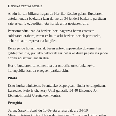
Herriko zentro soziala
Aitzin hortan bilkura iragan da Herriko Etxeko gelan. Buxetaren
antolamendua bozkatua izan da, zeren 34 jenderi bazkaria partitzen
zaie astean 5 eguerditan, eta horiek anitz gostatzen dira.
Pentsamendua izan da bazkari hori pagatzea beren erretreta
soldataren arabera, zeren ez baita aski bazkari horiek partitzeko,
behar da auto espresa eta langilea.
Beraz jende hoieri herriak beren urteko inposetako dokumentua
galdeginen die, jakiteko bakotxak zer beharko duen pagatu eta jende
horiek abisatuak izanen dira.
Horra buxetaren saneamendua eta ondotik, urtea bukatzeko,
hurrupaldia izan da erregeen pastizarekin.
Pilota
Esku-huska trinketean, Frantziako txapelgoan: finala Arrangoitzen.
Larrechea Peio-Etcheverry Unai galtzaile 34-40 Biscouby Jon-
Etchegoin Iñaki Urruñakoen kontra.
Errugbia
Saran, Sarak irabazi du 15-09 eta erreserbak ere 34-10
Miramontoisen kontra. Heldu den igandean Zibururen kontra ariko