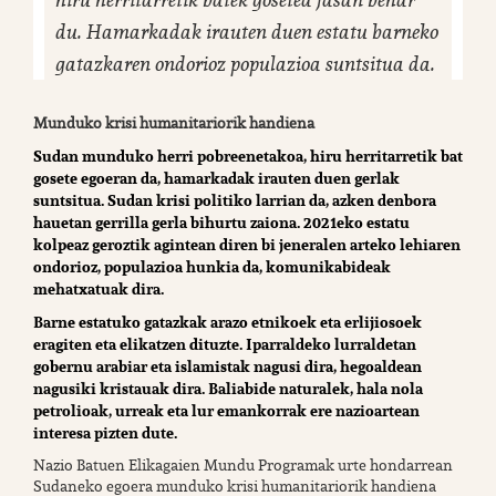
du. Hamarkadak irauten duen estatu barneko
gatazkaren ondorioz populazioa suntsitua da.
Munduko krisi humanitariorik handiena
Sudan munduko herri pobreenetakoa, hiru herritarretik bat
gosete egoeran da, hamarkadak irauten duen gerlak
suntsitua. Sudan krisi politiko larrian da, azken denbora
hauetan gerrilla gerla bihurtu zaiona. 2021eko estatu
kolpeaz geroztik agintean diren bi jeneralen arteko lehiaren
ondorioz, populazioa hunkia da, komunikabideak
mehatxatuak dira.
Barne estatuko gatazkak arazo etnikoek eta erlijiosoek
eragiten eta elikatzen dituzte. Iparraldeko lurraldetan
gobernu arabiar eta islamistak nagusi dira, hegoaldean
nagusiki kristauak dira. Baliabide naturalek, hala nola
petrolioak, urreak eta lur emankorrak ere nazioartean
interesa pizten dute.
Nazio Batuen Elikagaien Mundu Programak urte hondarrean
Sudaneko egoera munduko krisi humanitariorik handiena