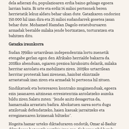
dela adierazi du, populazioaren erdia baino gehiago egoera
larrian baita. Bi urte eta erdiz 14 milioi pertsonek beren
herrietatik lekuz aldatu behar ukan dute. Gatazkaren ondorioz
150.000 hil izan dira eta 25 milioi sudandarrek gosetea jasan
behar dute. Mohamed Hamdan Dagolo estatuburuaren
armadak bestalde milaka jende bortxatzen, torturatzen eta
bahitzen ditu.
Gatazka iraunkorra
Sudan 1956ko urtarrilean independentzia lortu zuenetik
etengabe gerlan egon den Afrikako herrialde bakarra da.
2018ko abenduan, ogiaren prezioa hirukoiztu delarik, milaka
herritar antolatu eta mobilizatu ziren. 2019ko urtarrilean
herritar protestak hasi zirenean, hainbat ekintzaile
arrastatuak izan ziren eta armadak bi pertsona hil zituen.
Sindikatuek eta boterearen kontrako mugimenduak, egoera
ezin jasanaren aitzinean erresistentzia antolatzeko auzoka
bildu ziren.Salatu zuten: “Jende anitz desagertua da,
hamarnaka arrastatu badira. Abokatuen sarea sortu dugu
atxilotuak defendatzeko, haien kasuak jarraitzeko eta
erregimenaren krimenak biltzeko”.
Hogeita hamar urteko diktaduraren ondotik, Omar al-Bashir