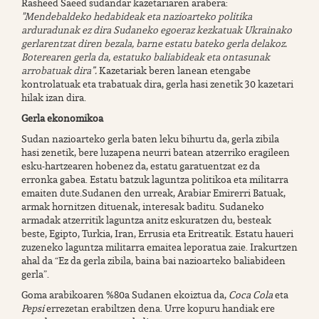
Rasheed Saeed sudandar kazetariaren arabera:
"
Mendebaldeko hedabideak eta nazioarteko politika
arduradunak ez dira Sudaneko egoeraz kezkatuak Ukrainako
gerlarentzat diren bezala, barne estatu bateko gerla delakoz.
Boterearen gerla da, estatuko baliabideak eta ontasunak
arrobatuak dira”.
Kazetariak beren lanean etengabe
kontrolatuak eta trabatuak dira, gerla hasi zenetik 30 kazetari
hilak izan dira.
Gerla ekonomikoa
Sudan nazioarteko gerla baten leku bihurtu da, gerla zibila
hasi zenetik, bere luzapena neurri batean atzerriko eragileen
esku-hartzearen hobenez da, estatu garatuentzat ez da
erronka gabea. Estatu batzuk laguntza politikoa eta militarra
emaiten dute.Sudanen den urreak, Arabiar Emirerri Batuak,
armak hornitzen dituenak, interesak baditu. Sudaneko
armadak atzerritik laguntza anitz eskuratzen du, besteak
beste, Egipto, Turkia, Iran, Errusia eta Eritreatik. Estatu haueri
zuzeneko laguntza militarra emaitea leporatua zaie. Irakurtzen
ahal da “Ez da gerla zibila, baina bai nazioarteko baliabideen
gerla”.
Goma arabikoaren %80a Sudanen ekoiztua da,
Coca Cola
eta
Pepsi
errezetan erabiltzen dena. Urre kopuru handiak ere