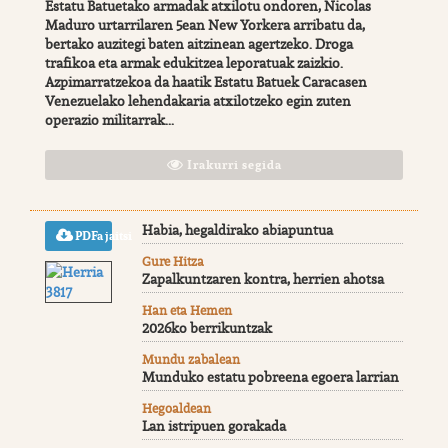
Estatu Batuetako armadak atxilotu ondoren, Nicolas
Maduro urtarrilaren 5ean New Yorkera arribatu da,
bertako auzitegi baten aitzinean agertzeko. Droga
trafikoa eta armak edukitzea leporatuak zaizkio.
Azpimarratzekoa da haatik Estatu Batuek Caracasen
Venezuelako lehendakaria atxilotzeko egin zuten
operazio militarrak...
Irakurri segida
Habia, hegaldirako abiapuntua
PDFa jaitsi
Gure Hitza
Zapalkuntzaren kontra, herrien ahotsa
Han eta Hemen
2026ko berrikuntzak
Mundu zabalean
Munduko estatu pobreena egoera larrian
Hegoaldean
Lan istripuen gorakada