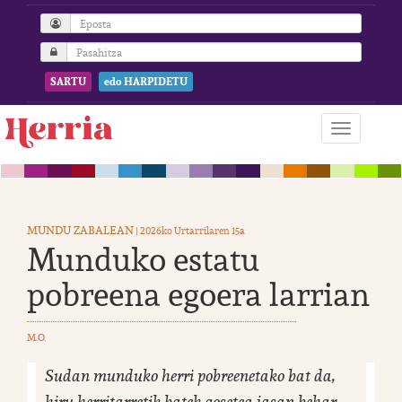
SARTU
edo HARPIDETU
MUNDU ZABALEAN
| 2026ko Urtarrilaren 15a
Munduko estatu
pobreena egoera larrian
M.O.
Sudan munduko herri pobreenetako bat da,
hiru herritarretik batek gosetea jasan behar