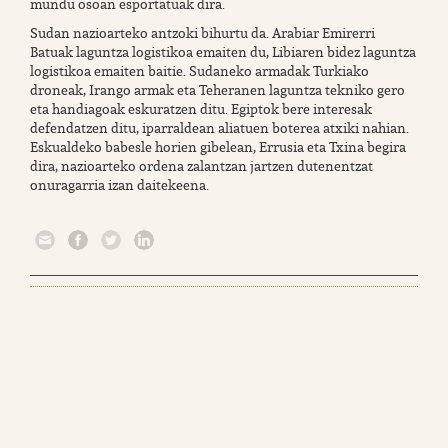
mundu osoan esportatuak dira.
Sudan nazioarteko antzoki bihurtu da. Arabiar Emirerri
Batuak laguntza logistikoa emaiten du, Libiaren bidez laguntza
logistikoa emaiten baitie. Sudaneko armadak Turkiako
droneak, Irango armak eta Teheranen laguntza tekniko gero
eta handiagoak eskuratzen ditu. Egiptok bere interesak
defendatzen ditu, iparraldean aliatuen boterea atxiki nahian.
Eskualdeko babesle horien gibelean, Errusia eta Txina begira
dira, nazioarteko ordena zalantzan jartzen dutenentzat
onuragarria izan daitekeena.