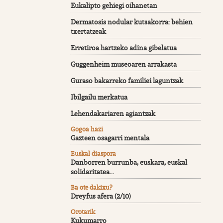
Eukalipto gehiegi oihanetan
Dermatosis nodular kutsakorra: behien
txertatzeak
Erretiroa hartzeko adina gibelatua
Guggenheim museoaren arrakasta
Guraso bakarreko familiei laguntzak
Ibilgailu merkatua
Lehendakariaren agiantzak
Gogoa hazi
Gazteen osagarri mentala
Euskal diaspora
Danborren burrunba, euskara, euskal
solidaritatea...
Ba ote dakixu?
Dreyfus afera (2/10)
Orotarik
Kukumarro