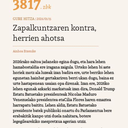
3817
. zbk
GURE HITZA
| 2026/01/15
Zapalkuntzaren kontra,
herrien ahotsa
Ainhoa Etxenike
2026rako saltoa jadaneko egina dugu, eta hara lehen
hamabostaldia ere iragana zaigula. Urteko lehen bi aste
horiek motz ala luzeak izan badira ere, urte berriko lehen
egunetan hainbat gertakariren berri ukan dugu, baina ez
urte hastapenean usaian opa direnak. Izan ere, 2026ko
lehen egunak azkarki markatuak izan dira, Donald Trump
Estatu Batuetako presidenteak Nicolas Maduro
Venezuelako presidentea etaCilia Flores haren emaztea
harrapatu baititu. Lehen aldiz, Estatu Batuetako
presidente batek publikoki onartu du Parlamentua bere
erabakitik kanpo utzi duela nahitara, botere
legegilearekiko mespretxua agerian utziz.