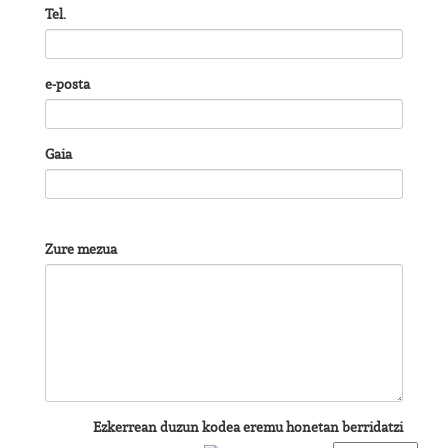
Tel.
e-posta
Gaia
Zure mezua
Ezkerrean duzun kodea eremu honetan berridatzi