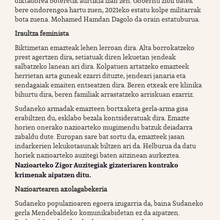
diktadorea boteretik aurtikia izan zen. Gobernu zibil batek
bere ondorengoa hartu zuen, 2021eko estatu kolpe militarrak
bota zuena. Mohamed Hamdan Dagolo da orain estatuburua.
Iraultza feminista
Biktimetan emazteak lehen lerroan dira. Alta borrokatzeko
prest agertzen dira, setiatuak diren lekuetan jendeak
salbatzeko lanean ari dira. Kolpatuen artatzeko emazteek
herrietan arta guneak ezarri dituzte, jendeari janaria eta
sendagaiak emaiten entseatzen dira. Beren etxeak ere klinika
bihurtu dira, beren familiak arrastatzeko arriskuan ezarriz.
Sudaneko armadak emazteen bortxaketa gerla-arma gisa
erabiltzen du, esklabo bezala kontsideratuak dira. Emazte
horien onerako nazioarteko mugimendu batzuk deiadarra
zabaldu dute. Europan sare bat sortu da, emazteek jasan
indarkerien lekukotasunak biltzen ari da. Helburua da datu
horiek nazioarteko auzitegi baten aitzinean aurkeztea.
Nazioarteko Zigor Auzitegiak gizateriaren kontrako
krimenak aipatzen ditu.
Nazioartearen axolagabekeria
Sudaneko populazioaren egoera izugarria da, baina Sudaneko
gerla Mendebaldeko komunikabidetan ez da aipatzen.