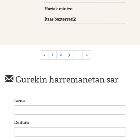
Haziak mintzo
Itsas bazterretik
«
1
2
3
...
»
Gurekin harremanetan sar
Izena
Deitura