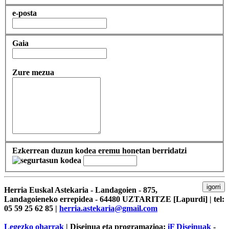
e-posta
Gaia
Zure mezua
Ezkerrean duzun kodea eremu honetan berridatzi
igorri
Herria Euskal Astekaria - Landagoien - 875,
Landagoieneko errepidea - 64480 UZTARITZE [Lapurdi] | tel:
05 59 25 62 85 |
herria.astekaria@gmail.com
Legezko oharrak
| Diseinua eta programazioa:
iF Diseinuak
-