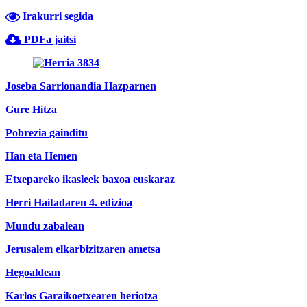
Irakurri segida
PDFa jaitsi
Joseba Sarrionandia Hazparnen
Gure Hitza
Pobrezia gainditu
Han eta Hemen
Etxepareko ikasleek baxoa euskaraz
Herri Haitadaren 4. edizioa
Mundu zabalean
Jerusalem elkarbizitzaren ametsa
Hegoaldean
Karlos Garaikoetxearen heriotza