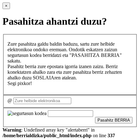
×
Pasahitza ahantzi duzu?
Zure pasahitza galdu baldin baduzu, sartu zure helbide
elektronikoa ondoko eremuan. Ondotik eskatzen zaizun
segurtasun kodea berridatzi eta "PASAHITZA BERRIA"
sakatu.
Pasahitz berria zure epostara igorria izanen zaizu. Berriz
konektatzen ahalko zara eta zure pasahitza berriz zehazten
ahalko duzu SOSLAIAren atalean.
Segi pixkor!
@
Pasahitz BERRIA
Warning
: Undefined array key "alertaberri" in
/home/herrialdizka/public_html/index.php
on line
337