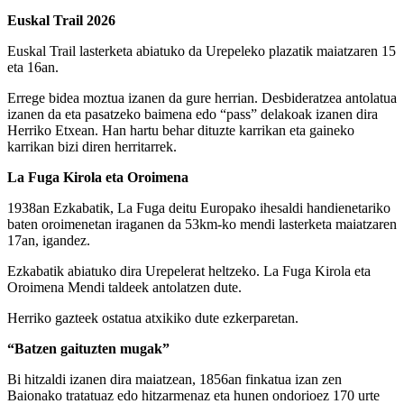
Euskal Trail 2026
Euskal Trail lasterketa abiatuko da Urepeleko plazatik maiatzaren 15
eta 16an.
Errege bidea moztua izanen da gure herrian. Desbideratzea antolatua
izanen da eta pasatzeko baimena edo “pass” delakoak izanen dira
Herriko Etxean. Han hartu behar dituzte karrikan eta gaineko
karrikan bizi diren herritarrek.
La Fuga Kirola eta Oroimena
1938an Ezkabatik, La Fuga deitu Europako ihesaldi handienetariko
baten oroimenetan iraganen da 53km-ko mendi lasterketa maiatzaren
17an, igandez.
Ezkabatik abiatuko dira Urepelerat heltzeko. La Fuga Kirola eta
Oroimena Mendi taldeek antolatzen dute.
Herriko gazteek ostatua atxikiko dute ezkerparetan.
“Batzen gaituzten mugak”
Bi hitzaldi izanen dira maiatzean, 1856an finkatua izan zen
Baionako tratatuaz edo hitzarmenaz eta hunen ondorioez 170 urte