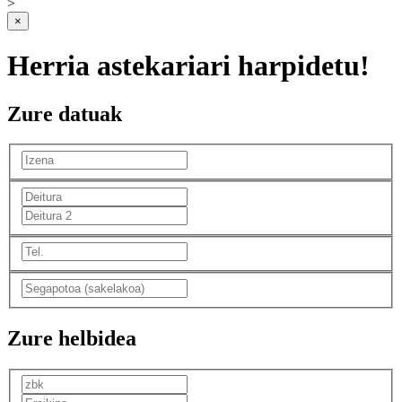
>
×
Herria astekariari harpidetu!
Zure datuak
Zure helbidea