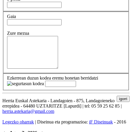
Gaia
Zure mezua
Ezkerrean duzun kodea eremu honetan berridatzi
igorri
Herria Euskal Astekaria - Landagoien - 875, Landagoieneko
errepidea - 64480 UZTARITZE [Lapurdi] | tel: 05 59 25 62 85 |
herria.astekaria@gmail.com
Legezko oharrak
| Diseinua eta programazioa:
iF Diseinuak
- 2016