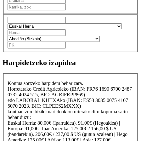
Harpidetzeko izapidea
Kontua sortzeko harpidetu behar zara.
Horretarako
Crédit Agricole
ko (IBAN: FR76 1690 6700 2487
0732 4024 515, BIC: AGRIFRPP869)
edo
LABORAL KUTXA
ko (IBAN: ES53 3035 0075 4107
5070 2023, BIC: CLPEES2MXXX)
kontuan zure bizilekuari doakion urterako diru kopurua sartu
behar duzu:
Euskal Herria
: 80,00€ (Iparraldea), 91,00€ (Hegoaldea) |
Europa
: 91,00€ |
Ipar Amerika
: 125,00€ / 156,00 $ US
(bandarekin), 206,00€ / 237,00 $ US (gutun-azalean) |
Hego
Amerika
: 125,00€ |
Afrika
: 113,00€ |
Asia
: 127,00€