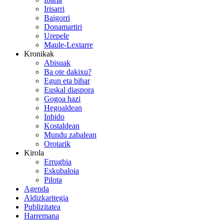
Irisarri
Baigorri
Donamartiri
Urepele
Maule-Lextarre
Kronikak
Abisuak
Ba ote dakixu?
Egun eta bihar
Euskal diaspora
Gogoa hazi
Hegoaldean
Inbido
Kostaldean
Mundu zabalean
Orotarik
Kirola
Errugbia
Eskubaloia
Pilota
Agenda
Aldizkaritegia
Publizitatea
Harremana