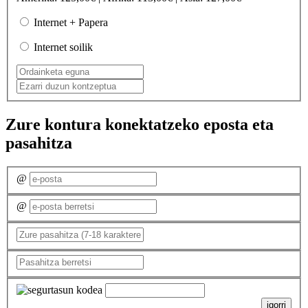
Internet + Papera
Internet soilik
Zure kontura konektatzeko eposta eta
pasahitza
@
@
igorri