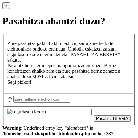
×
Pasahitza ahantzi duzu?
Zure pasahitza galdu baldin baduzu, sartu zure helbide
elektronikoa ondoko eremuan. Ondotik eskatzen zaizun
segurtasun kodea berridatzi eta "PASAHITZA BERRIA"
sakatu.
Pasahitz berria zure epostara igorria izanen zaizu. Berriz
konektatzen ahalko zara eta zure pasahitza berriz zehazten
ahalko duzu SOSLAIAren atalean.
Segi pixkor!
@
Pasahitz BERRIA
Warning
: Undefined array key "alertaberri" in
/home/herrialdizka/public_html/index.php
on line
337