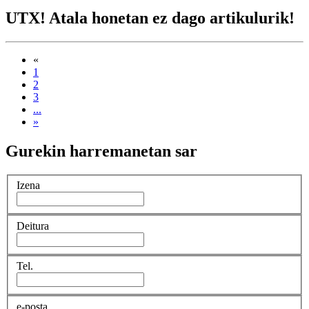
UTX! Atala honetan ez dago artikulurik!
«
1
2
3
...
»
Gurekin harremanetan sar
Izena
Deitura
Tel.
e-posta