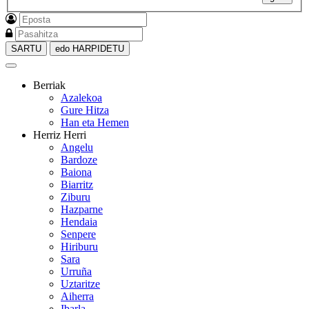
SARTU
edo HARPIDETU
Berriak
Azalekoa
Gure Hitza
Han eta Hemen
Herriz Herri
Angelu
Bardoze
Baiona
Biarritz
Ziburu
Hazparne
Hendaia
Senpere
Hiriburu
Sara
Urruña
Uztaritze
Aiherra
Ibarla