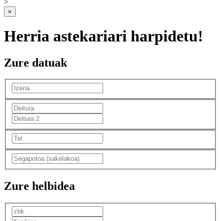
>
×
Herria astekariari harpidetu!
Zure datuak
Zure helbidea