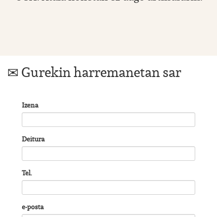
Gurekin harremanetan sar
Izena
Deitura
Tel.
e-posta