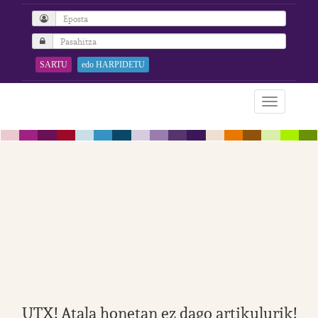
SARTU
edo HARPIDETU
UTX! Atala honetan ez dago artikulurik!