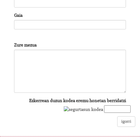
Gaia
Zure mezua
Ezkerrean duzun kodea eremu honetan berridatzi
igorri