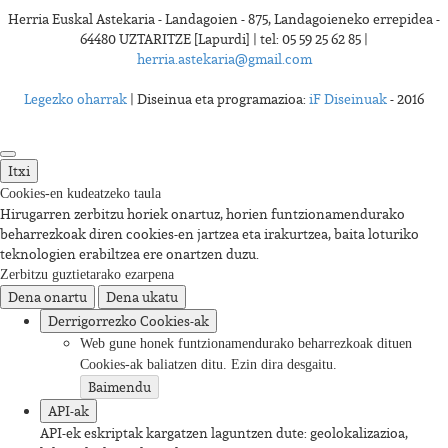
Herria Euskal Astekaria - Landagoien - 875, Landagoieneko errepidea -
64480 UZTARITZE [Lapurdi] | tel: 05 59 25 62 85 |
herria.astekaria@gmail.com
Legezko oharrak
| Diseinua eta programazioa:
iF Diseinuak
- 2016
Itxi
Cookies-en kudeatzeko taula
Hirugarren zerbitzu horiek onartuz, horien funtzionamendurako
beharrezkoak diren cookies-en jartzea eta irakurtzea, baita loturiko
teknologien erabiltzea ere onartzen duzu.
Zerbitzu guztietarako ezarpena
Dena onartu
Dena ukatu
Derrigorrezko Cookies-ak
Web gune honek funtzionamendurako beharrezkoak dituen
Cookies-ak baliatzen ditu. Ezin dira desgaitu.
Baimendu
API-ak
API-ek eskriptak kargatzen laguntzen dute: geolokalizazioa,