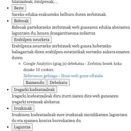
bilatzaileak, itzulpenak, ...
Beste
Sareko edukia erakusteko helburu duten zerbitzuak.
Bideoak
Bideoak partekatzeko zerbitzuak web gunearen edukia aberasten
laguntzen du, honen ikusgarritasuna indartuz.
Erabilpen neurketa
Erabilpena neurtzeko zerbitzuek web gunea hobetzeko
baliagarriak diren erabilpen-estatistikak sortzeko aukera ematen
duten.
Google Analytics (gtag.js)
debekatua
-
Zerbitzu honek koka
dezake 10 cookies.
Xehetasun gehiago
Ikusi web gune ofiziala
-
Baimendu
Debekatu
Iragarki kudeatzaileak
Iragarki kudeatzaileak diru iturri izaten dira web gunearen
iragarki eremuak alokatuz.
Iruzkinak
Iruzkinen kudeatzaileak zure iruzkinak zintzilikatzen laguntzen
du eta spamen kontra borrokatzen du.
Laguntza