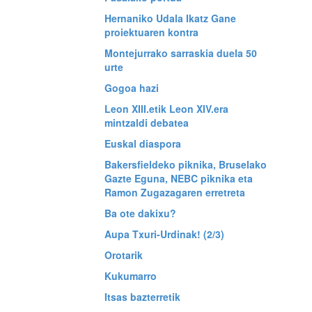
Hernaniko Udala Ikatz Gane
proiektuaren kontra
Montejurrako sarraskia duela 50
urte
Gogoa hazi
Leon XIII.etik Leon XIV.era
mintzaldi debatea
Euskal diaspora
Bakersfieldeko piknika, Bruselako
Gazte Eguna, NEBC piknika eta
Ramon Zugazagaren erretreta
Ba ote dakixu?
Aupa Txuri-Urdinak! (2/3)
Orotarik
Kukumarro
Itsas bazterretik