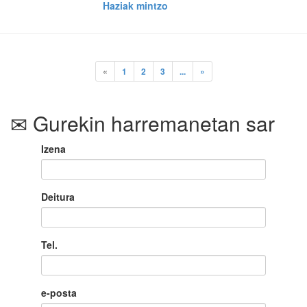
Haziak mintzo
«
1
2
3
...
»
Gurekin harremanetan sar
Izena
Deitura
Tel.
e-posta