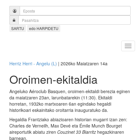
SARTU
edo HARPIDETU
Herriz Herri - Angelu (L)
| 2026ko Maiatzaren 14a
Oroimen-ekitaldia
Angeluko Aéroclub Basquen, oroimen-ekitaldi berezia eginen
da maiatzaren 23an, larunbatarekin (11:30). Ekitaldi
horretan, 1932ko martxoaren 6an egindako hegaldi
historikoari eskainitako oroitarria inauguratuko da.
Hegaldia Frantziako abiazioaren historian mugarri izan zen:
Charles de Verneilh, Max Devé eta Émile Munch Bourget
aireportutik abiatu ziren
Couzinet 33 Biarritz
hegazkinaren
barnean.