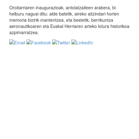
Oroitarriaren inaugurazioak, antolatzaileen arabera, bi
helburu nagusi ditu: alde batetik, aireko aitzindari horien
memoria bizirik mantentzea, eta bestetik, berrikuntza
aeronautikoaren eta Euskal Herriaren arteko lotura historikoa
azpimarratzea.