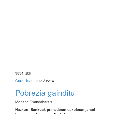
3834
. zbk
Gure Hitza
| 2026/05/14
Pobrezia gainditu
Menane Oxandabaratz
Hazkurri Bankuak primaderan eskoletan janari