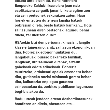
bilketa antolatzen du. Karia horretara
Senpereko Zaldubi ikastolara joan naiz
esplikatzera zergatik janari bilketa egiten zen
eta zein pertsonek eskuratzen zuten. Haur
horiek entzuten dutenean familia batzuk
pobrezian direla, beste batzuk karrikan… hots
zailtasunean diren pertsonak lagundu behar
direla, zer ulertzen dute?
RSArekin bizi den pertsonatik hasiz… langile
klase ertaineraino, anitz zailtasun ekonomikoan
dira. Pobreziak edonor hunkitzen du:
langabetuak, buraso bakarreko familiak,
langileak, urritasunean direnak, etxerik
gabekoak edota adinekoak. Pobrezia
murrizteko, ordainsari apalak emendatu behar
dira, gutieneko sozial minimoak goratu behar
dira, kalitatezko enplegua garatzea
ezinbestekoa da, zerbitzu publikoen laguntzea
begi-bistakoa da.
Badu urteak jendeen artean desberdintasunak
handitzen ari direla, aberatsen eta...