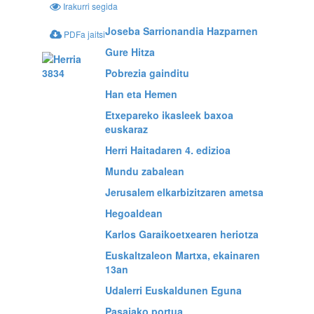
Irakurri segida
Joseba Sarrionandia Hazparnen
PDFa jaitsi
Gure Hitza
Pobrezia gainditu
Han eta Hemen
Etxepareko ikasleek baxoa
euskaraz
Herri Haitadaren 4. edizioa
Mundu zabalean
Jerusalem elkarbizitzaren ametsa
Hegoaldean
Karlos Garaikoetxearen heriotza
Euskaltzaleon Martxa, ekainaren
13an
Udalerri Euskaldunen Eguna
Pasaiako portua