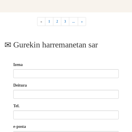
«
1
2
3
...
»
Gurekin harremanetan sar
Izena
Deitura
Tel.
e-posta