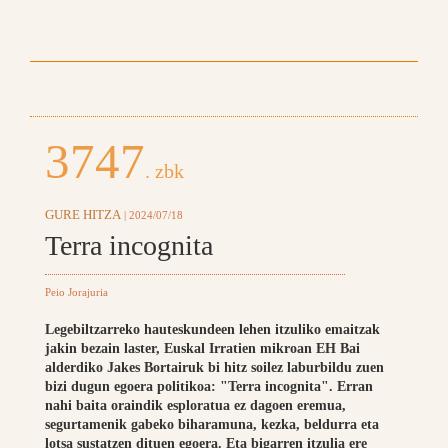
3747
. zbk
GURE HITZA
| 2024/07/18
Terra incognita
Peio Jorajuria
Legebiltzarreko hauteskundeen lehen itzuliko emaitzak
jakin bezain laster, Euskal Irratien mikroan EH Bai
alderdiko Jakes Bortairuk bi hitz soilez laburbildu zuen
bizi dugun egoera politikoa: "Terra incognita". Erran
nahi baita oraindik esploratua ez dagoen eremua,
segurtamenik gabeko biharamuna, kezka, beldurra eta
lotsa sustatzen dituen egoera. Eta bigarren itzulia ere