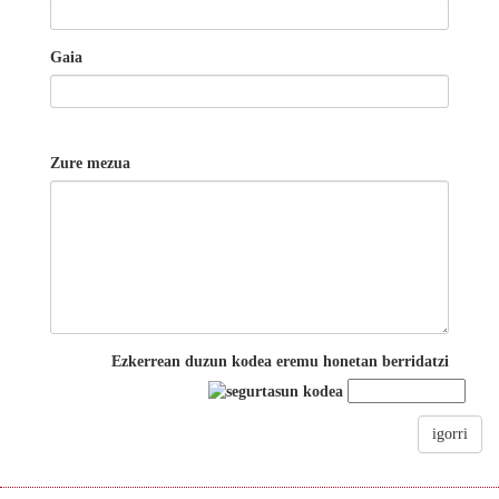
Gaia
Zure mezua
Ezkerrean duzun kodea eremu honetan berridatzi
igorri