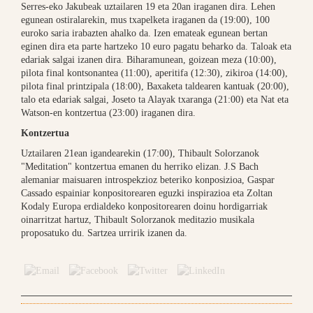
Serres-eko Jakubeak uztailaren 19 eta 20an iraganen dira. Lehen
egunean ostiralarekin, mus txapelketa iraganen da (19:00), 100
euroko saria irabazten ahalko da. Izen emateak egunean bertan
eginen dira eta parte hartzeko 10 euro pagatu beharko da. Taloak eta
edariak salgai izanen dira. Biharamunean, goizean meza (10:00),
pilota final kontsonantea (11:00), aperitifa (12:30), zikiroa (14:00),
pilota final printzipala (18:00), Baxaketa taldearen kantuak (20:00),
talo eta edariak salgai, Joseto ta Alayak txaranga (21:00) eta Nat eta
Watson-en kontzertua (23:00) iraganen dira.
Kontzertua
Uztailaren 21ean igandearekin (17:00), Thibault Solorzanok
"Meditation" kontzertua emanen du herriko elizan. J.S Bach
alemaniar maisuaren introspekzioz beteriko konposizioa, Gaspar
Cassado espainiar konpositorearen eguzki inspirazioa eta Zoltan
Kodaly Europa erdialdeko konpositorearen doinu hordigarriak
oinarritzat hartuz, Thibault Solorzanok meditazio musikala
proposatuko du. Sartzea urririk izanen da.