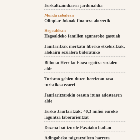
Euskaltzaindiaren jardunaldia
Mundu zabalean
Olinpiar Jokoak finantza alorretik
Hegoaldean
Hegoaldeko familien eguneroko gastuak
Jaurlaritzak merkatu libreko etxebizitzak,
alokairu sozialera bideratuko
Bilboko Herriko Etxea egoitza sozialen
alde
Turismo gehien duten herrietan tasa
turistikoa ezarri
Jaurlaritzarekin osasun ituna adostearen
alde
Eusko Jaurlaritzak: 40,3 milioi euroko
laguntza laborarientzat
Dozena bat izurde Pasaiako badian
Adingabeko migratzaileen harrera