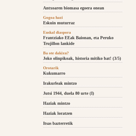
Antxoaren biomasa egoera onean
Gogoa hazi
Eskuin muturraz
Euskal diaspora
Frantziako EEak Baionan, eta Peruko
Trujillon lankide
Ba ote dakixu?
Joko olinpikoak, historia mitiko bat! (3/5)
Orotarik
Kukumarro
Irakurleak mintzo
Jutsi 1944, duela 80 urte (I)
Haziak mintzo
Haziak loratzen
Itsas bazterretik