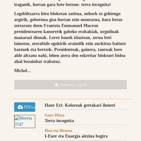
iraganik, hortan gara bete betean: terra incognita!
Legebiltzarra hiru bloketan zatitua, nehork ez gehiengo
argirik, gobernua gisa hortan ezin muntatua, hara beraz
zertaratu duen Frantzia Emmanuel Macron
presidentearen kanorerik gabeko erabakiak, urguiluak
manarazi dionak. Lerro hauek idaztean, zerua beti
lainotsu, aterabide egokirik oraindik ezin aurkitua baitute
batzuek eta bertzek. Presidenteak, gainera, tantoak bere
alde altxatu nahi, lehen atera den ezkertiar blokeari bidea
ahal bezainbat trabatuz.
Michel...
Irakurri segida
Haur Eri: Koloreak gertakari iluneri
PDFa jaitsi
Gure Hitza
Terra incognita
Han eta Hemen
I-Ener eta Enargia aitzina begira