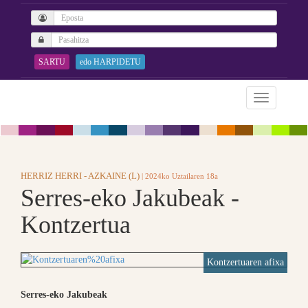
SARTU
edo HARPIDETU
HERRIZ HERRI - AZKAINE (L)
| 2024ko Uztailaren 18a
Serres-eko Jakubeak -
Kontzertua
Kontzertuaren afixa
Serres-eko Jakubeak