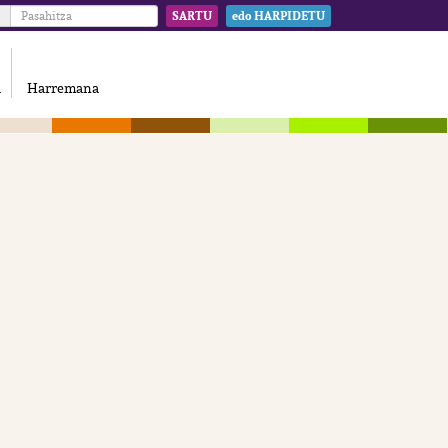
SARTU
edo HARPIDETU
a
Harremana