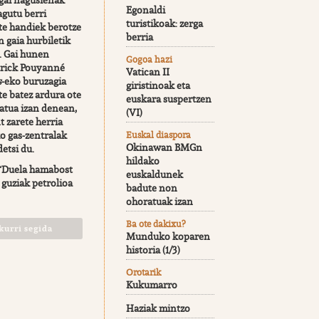
ai nagusienak
Egonaldi
agutu berri
turistikoak: zerga
te handiek berotze
berria
 gaia hurbiletik
. Gai hunen
Gogoa hazi
trick Pouyanné
Vatican II
s
-eko buruzagia
giristinoak eta
e batez ardura ote
euskara suspertzen
atua izan denean,
(VI)
 zarete herria
o gas-zentralak
Euskal diaspora
Okinawan BMGn
detsi du.
hildako
 “Duela hamabost
euskaldunek
guziak petrolioa
badute non
ohoratuak izan
Ba ote dakixu?
kurri segida
Munduko koparen
historia (1/3)
Orotarik
Kukumarro
Haziak mintzo