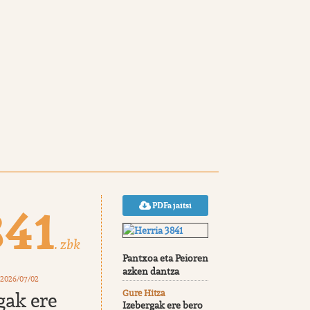
841
PDFa jaitsi
. zbk
Pantxoa eta Peioren
azken dantza
 2026/07/02
Gure Hitza
gak ere
Izebergak ere bero