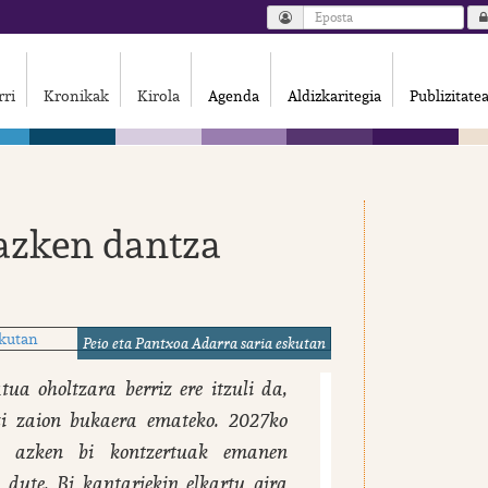
rri
Kronikak
Kirola
Agenda
Aldizkaritegia
Publizitate
 azken dantza
Peio eta Pantxoa Adarra saria eskutan
ua oholtzara berriz ere itzuli da,
ezi zaion bukaera emateko. 2027ko
ko azken bi kontzertuak emanen
 dute. Bi kantariekin elkartu gira