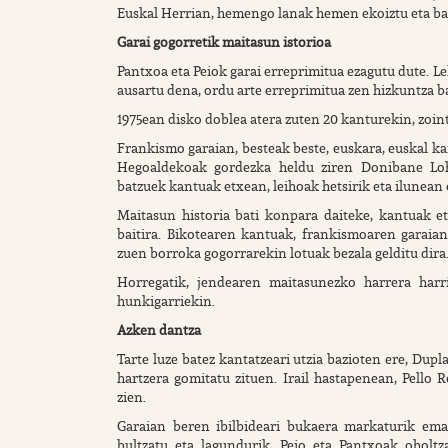
Euskal Herrian, hemengo lanak hemen ekoiztu eta ban
Garai gogorretik maitasun istorioa
Pantxoa eta Peiok garai erreprimitua ezagutu dute. L
ausartu dena, ordu arte erreprimitua zen hizkuntza ba
1975ean disko doblea atera zuten 20 kanturekin, zoin
Frankismo garaian, besteak beste, euskara, euskal k
Hegoaldekoak gordezka heldu ziren Donibane Loh
batzuek kantuak etxean, leihoak hetsirik eta ilunean 
Maitasun historia bati konpara daiteke, kantuak et
baitira. Bikotearen kantuak, frankismoaren garaia
zuen borroka gogorrarekin lotuak bezala gelditu dira
Horregatik, jendearen maitasunezko harrera harri
hunkigarriekin.
Azken dantza
Tarte luze batez kantatzeari utzia bazioten ere, Dup
hartzera gomitatu zituen. Irail hastapenean, Pello 
zien.
Garaian beren ibilbideari bukaera markaturik ema
bultzatu eta lagundurik, Peio eta Pantxoak oholtza