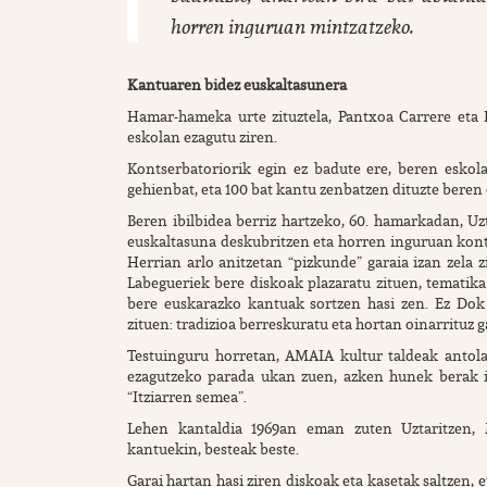
horren inguruan mintzatzeko.
Kantuaren bidez euskaltasunera
Hamar-hameka urte zituztela, Pantxoa Carrere eta 
eskolan ezagutu ziren.
Kontserbatoriorik egin ez badute ere, beren eskola 
gehienbat, eta 100 bat kantu zenbatzen dituzte beren 
Beren ibilbidea berriz hartzeko, 60. hamarkadan, Uz
euskaltasuna deskubritzen eta horren inguruan kontzi
Herrian arlo anitzetan “pizkunde” garaia izan zela 
Labegueriek bere diskoak plazaratu zituen, tematika 
bere euskarazko kantuak sortzen hasi zen. Ez Dok A
zituen: tradizioa berreskuratu eta hortan oinarrituz g
Testuinguru horretan, AMAIA kultur taldeak antol
ezagutzeko parada ukan zuen, azken hunek berak i
“Itziarren semea”.
Lehen kantaldia 1969an eman zuten Uztaritzen,
kantuekin, besteak beste.
Garai hartan hasi ziren diskoak eta kasetak saltzen, e