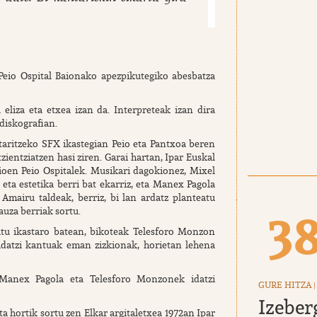
Peio Ospital Baionako apezpikutegiko abesbatza
eliza eta etxea izan da. Interpreteak izan dira
diskografian.
taritzeko SFX ikastegian Peio eta Pantxoa beren
entziatzen hasi ziren. Garai hartan, Ipar Euskal
zioen Peio Ospitalek. Musikari dagokionez, Mixel
eta estetika berri bat ekarriz, eta Manex Pagola
mairu taldeak, berriz, bi lan ardatz planteatu
3
auza berriak sortu.
atu ikastaro batean, bikoteak Telesforo Monzon
datzi kantuak eman zizkionak, horietan lehena
 Manex Pagola eta Telesforo Monzonek idatzi
GURE HITZA
|
Izeber
ta hortik sortu zen Elkar argitaletxea 1972an Ipar