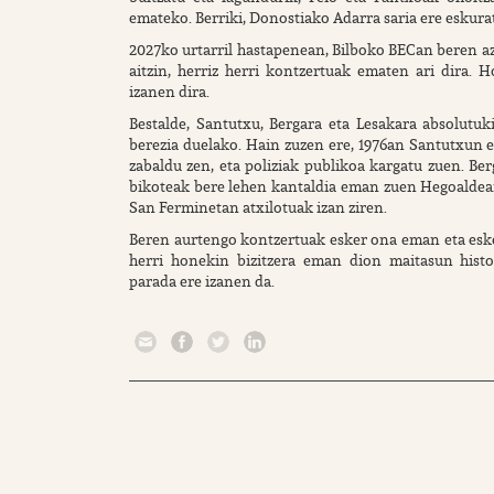
emateko. Berriki, Donostiako Adarra saria ere eskura
2027ko urtarril hastapenean, Bilboko BECan beren az
aitzin, herriz herri kontzertuak ematen ari dira.
izanen dira.
Bestalde, Santutxu, Bergara eta Lesakara absolutuki 
berezia duelako. Hain zuzen ere, 1976an Santutxun 
zabaldu zen, eta poliziak publikoa kargatu zuen. Be
bikoteak bere lehen kantaldia eman zuen Hegoaldean,
San Ferminetan atxilotuak izan ziren.
Beren aurtengo kontzertuak esker ona eman eta eske
herri honekin bizitzera eman dion maitasun histor
parada ere izanen da.