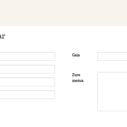
ar
Gaia
Zure
mezua