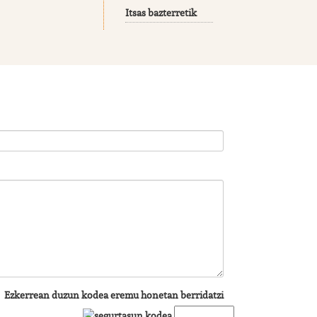
Itsas bazterretik
Ezkerrean duzun kodea eremu honetan berridatzi