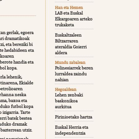
Han eta Hemen
LAB eta Euskal
Elkargoaren arteko
trukaketa
an gerlak, egoera
Euskaltzaleen
ari dramatikoak
Biltzarraren
zi, eta bereziki bi
ateraldia Goierri
ute hedabideen eta
aldera
okoaren
berote handia eta
Mundu zabalean
bol kopa.
Polinesiarrek beren
lurraldea zaindu
rla lehenik,
nahian
tinarena, Ekialde
petrolioaren
Hegoaldean
 Lyhanna neska
Lehen zenbaki
ama, baxoa eta
baskonikoa
duko futbol kopa
aurkitua
 izigarria. Tarte
Pirinioetako hartza
erri batek bestea
unduko dramak
Euskal Herria eta
 bazterrean utziz.
independentzia