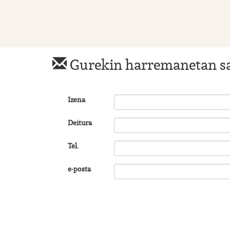
Gurekin harremanetan s
Izena
Deitura
Tel.
e-posta