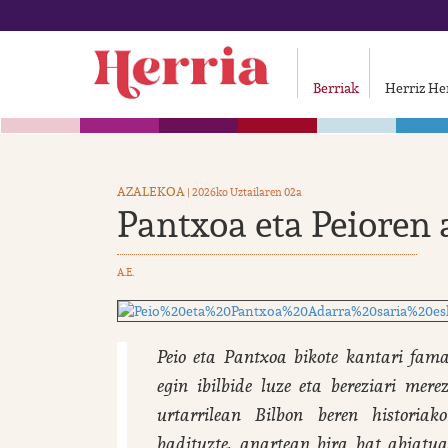
Berriak
Herriz He
AZALEKOA
| 2026ko Uztailaren 02a
Pantxoa eta Peioren
A.E.
Peio eta Pantxoa bikote kantari famat
egin ibilbide luze eta bereziari mer
urtarrilean Bilbon beren historia
badituzte, anartean bira bat abiatua