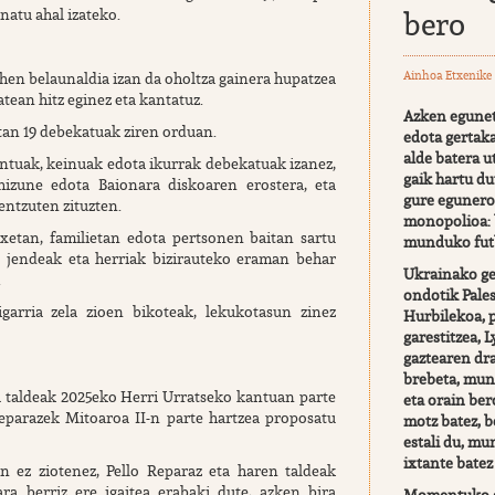
atu ahal izateko.
bero
Ainhoa Etxenike
ehen belaunaldia izan da oholtza gainera hupatzea
tean hitz eginez eta kantatuz.
Azken egunet
tan 19 debekatuak ziren orduan.
edota gertak
alde batera ut
antuak, keinuak edota ikurrak debekatuak izanez,
gaik hartu d
izune edota Baionara diskoaren erostera, eta
gure eguner
entzuten zituzten.
monopolioa: 
xetan, familietan edota pertsonen baitan sartu
munduko fut
n jendeak eta herriak bizirauteko eraman behar
Ukrainako ge
.
ondotik Pales
garria zela zioen bikoteak, lekukotasun zinez
Hurbilekoa, 
garestitzea,
gaztearen dr
brebeta, mun
la taldeak 2025eko Herri Urratseko kantuan parte
eta orain bero
Reparazek Mitoaroa II-n parte hartzea proposatu
motz batez, b
estali du, m
ixtante batez
n ez ziotenez, Pello Reparaz eta haren taldeak
ra berriz ere igaitea erabaki dute, azken bira