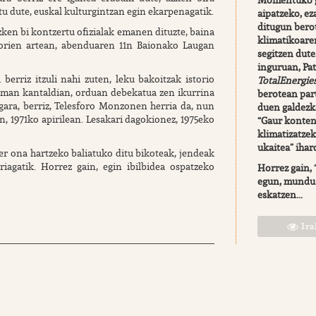
Momentuko g
tu dute, euskal kulturgintzan egin ekarpenagatik.
aipatzeko, ez
ditugun bero
ken bi kontzertu ofizialak emanen dituzte, baina
klimatikoaren
 Horien artean, abenduaren 11n Baionako Laugan
segitzen dute
inguruan, Pa
berriz itzuli nahi zuten, leku bakoitzak istorio
TotalEnergie
eman kantaldian, orduan debekatua zen ikurrina
berotean part
rgara, berriz, Telesforo Monzonen herria da, nun
duen galdezk
 1971ko apirilean. Lesakari dagokionez, 1975eko
“Gaur kontent
klimatizatzek
ukaitea” ihar
r ona hartzeko baliatuko ditu bikoteak, jendeak
iagatik. Horrez gain, egin ibilbidea ospatzeko
Horrez gain,
egun, mundu 
eskatzen...
Ira