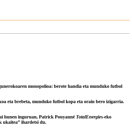
e egunerokoaren monopolioa: berote handia eta munduko futbol
oa eta brebeta, munduko futbol kopa eta orain bero izigarria.
 Gai hunen inguruan, Patrick Pouyanné
TotalEnergies
-eko
 ukaitea” ihardetsi du.