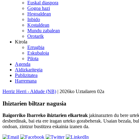
Euskal diaspora
Gogoa hazi
Hegoaldean
Inbido
Kostaldean
Mundu zabalean
Orotarik
Kirola
Errugbia
Eskubaloia
Pilota
Agenda
Aldizkaritegia
Publizitatea
Harremana
Herriz Herri - Aldude (NB)
| 2026ko Uztailaren 02a
Ihiztarien biltzar nagusia
Baigorriko Ibarreko ihiztarien elkarteak
jakinarazten du bere urte
desberdinak, bai eta ere iragan urteko gorabeherak. Usaian bezala, bul
ondoan, zintzur bustitzea eskainia izanen da.