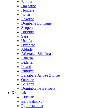
Baiona
Hazparne
Hendaia
Itsasu
Lekorne
Donibane Lohizune
Senpere
Hiriburu
Sara
Urruña
Uztaritze
Aldude
Arberatze-Zilhekoa
Aiherra
Bidarrai
Irisarri
Izturitze
Larzabale-Arroze-Zibitze
Ortzaize
Baigorri
Domintxaine-Berroeta
Kronikak
Abisuak
Ba ote dakixu?
Egun eta bihar