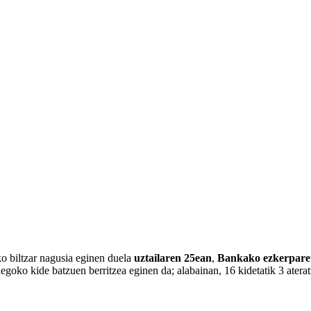
ko biltzar nagusia eginen duela
uztailaren 25ean
,
Bankako ezkerpare
egoko kide batzuen berritzea eginen da; alabainan, 16 kidetatik 3 aterat