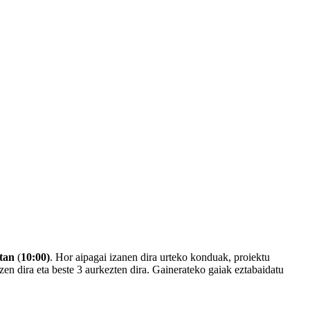
tan
(
10:00)
. Hor aipagai izanen dira urteko konduak, proiektu
zen dira eta beste 3 aurkezten dira. Gainerateko gaiak eztabaidatu