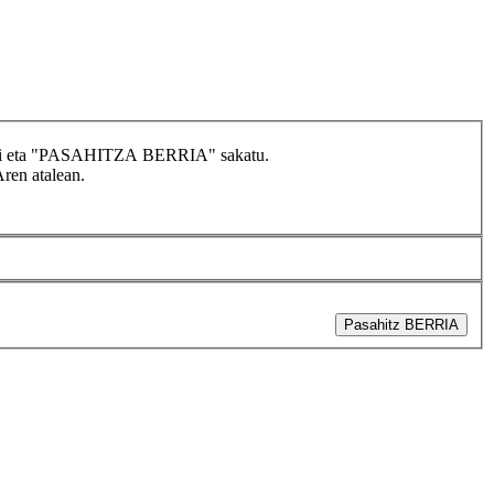
idatzi eta "PASAHITZA BERRIA" sakatu.
Aren atalean.
Pasahitz BERRIA