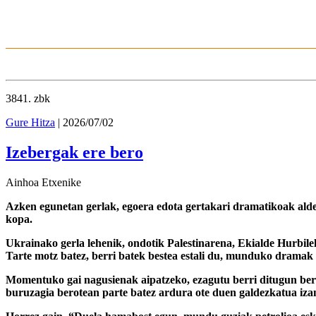
3841
. zbk
Gure Hitza
| 2026/07/02
Izebergak ere bero
Ainhoa Etxenike
Azken egunetan gerlak, egoera edota gertakari dramatikoak alde
kopa.
Ukrainako gerla lehenik, ondotik Palestinarena, Ekialde Hurbile
Tarte motz batez, berri batek bestea estali du, munduko dramak i
Momentuko gai nagusienak aipatzeko, ezagutu berri ditugun bero
buruzagia berotean parte batez ardura ote duen galdezkatua izan