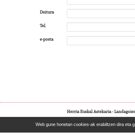
Deitura
Tel.
e-posta
Herria Euskal Astekaria - Landagoien 
Web gune honetan cookies-ak erabiltzen dira eta g