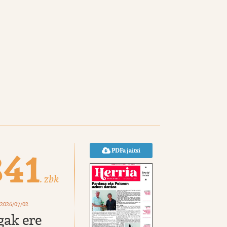
841
PDFa jaitsi
. zbk
 2026/07/02
gak ere