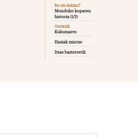
Ba ote dakixu?
Munduko koparen
historia (1/3)
Orotarik
Kukumarro
Haziak mintzo
Itsas bazterretik