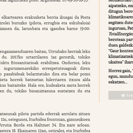
Momentuko g
aipatzeko, ez
ditugun bero
klimatikoaren
 elkartearen erakusketa berria ikusgai da Posta
segitzen dute
rolei buruzko (pilota, errugbia eta eskubaloia)
inguruan, Pa
 izanen da, larunbata eta igandea barne (9:00-
TotalEnergie
berotean part
duen galdezk
“Gaur kontent
 engaiamenduaren baitan, Urruñako herriak leku
klimatizatzek
 du. 2017ko urtarrilaren 1az geroztik, tokiko
ukaitea” ihar
ktu fitosanitarioak erabiltzea. Ondorioz, leku
 ingurumenarekiko errespetutsuagoak diren
Horrez gain,
o pasabideak belarztatuko dira eta belar pozoi
egun, mundu 
keta horrek batzuetan hilerriaren itxura alda
eskatzen...
kus baitaiteke. Hala ere, kudeaketa mota horrek
zen du, tokiko bioaniztasuna sustatzen du eta
Ira
atasunak pilota partida ederrak antolatu zituen
 11n, ostegunez, Iturbidea frontoian, gizonezkoen
rrutia Borda eta Haltzuet 34. Eta xare arloan:
stera 18. Ekainaren 12an, ostiralez, eta Iturbidea