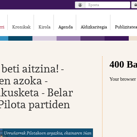
rri
Kronikak
Kirola
Agenda
Aldizkaritegia
Publizitate
eti aitzina! -
en azoka -
kusketa - Belar
Pilota partiden
Urruñarrak Pilotakoen argazkia, ekainaren 14an