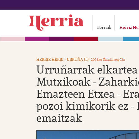
Berriak
Herriz He
HERRIZ HERRI - URRUÑA (L)
| 2026ko Uztailaren 02a
Urruñarrak elkartea b
Mutxikoak - Zaharki
Emazteen Etxea - Era
pozoi kimikorik ez - 
emaitzak