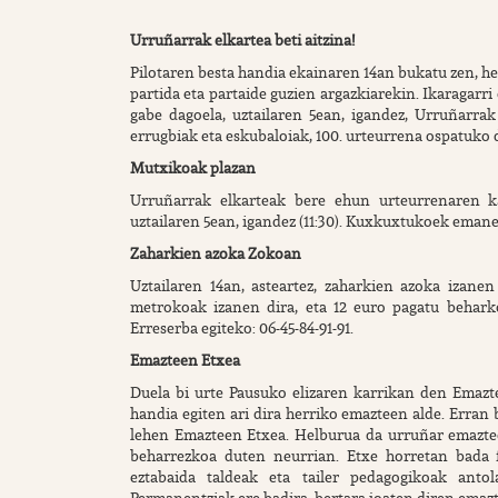
Urruñarrak elkartea beti aitzina!
Pilotaren besta handia ekainaren 14an bukatu zen, her
partida eta partaide guzien argazkiarekin. Ikaragarri 
gabe dagoela, uztailaren 5ean, igandez, Urruñarrak 
errugbiak eta eskubaloiak, 100. urteurrena ospatuko d
Mutxikoak plazan
Urruñarrak elkarteak bere ehun urteurrenaren ka
uztailaren 5ean, igandez (11:30). Kuxkuxtukoek emane
Zaharkien azoka Zokoan
Uztailaren 14an, asteartez, zaharkien azoka izan
metrokoak izanen dira, eta 12 euro pagatu behark
Erreserba egiteko: 06-45-84-91-91.
Emazteen Etxea
Duela bi urte Pausuko elizaren karrikan den Emazte
handia egiten ari dira herriko emazteen alde. Erran 
lehen Emazteen Etxea. Helburua da urruñar emazteei
beharrezkoa duten neurrian. Etxe horretan bada fe
eztabaida taldeak eta tailer pedagogikoak antola
Permanentziak ere badira, bertara joaten diren emazte