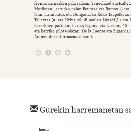
frontoian, nesken pala sailean: Senechaud eta Haltzuet 
Mutiletan, larruzko palaz: Beuntza eta Ramos 15 eta 1
13an, larunbatez, eta Dongaitzeko Xoko Txapelketan:
Telletxea 30 eta Urkia 24. 1B mailan Lizardi 30 eta 
Berezkoen partidan, berriz, Espinal eta Lazkano 40 –
eta herriko pilota-plazan: De la Fuente eta Zigarroa
Aramendiri informazioa emanik.
Gurekin harremanetan s
Izena