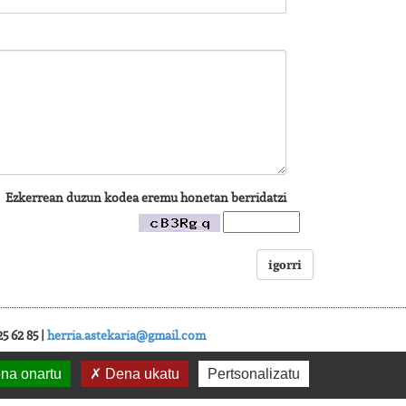
Ezkerrean duzun kodea eremu honetan berridatzi
igorri
5 62 85 |
herria.astekaria@gmail.com
na onartu
Dena ukatu
Pertsonalizatu