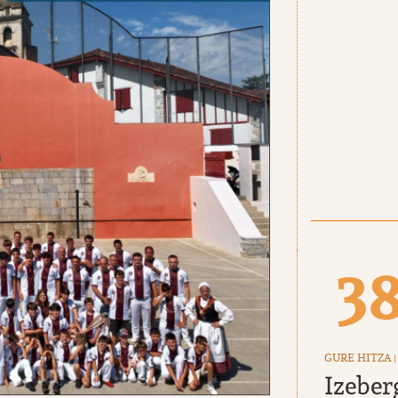
3
GURE HITZA
|
Izeber