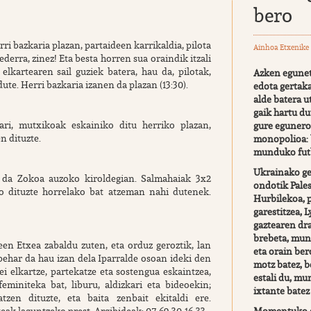
bero
ri bazkaria plazan, partaideen karrikaldia, pilota
Ainhoa Etxenike
ederra, zinez! Eta besta horren sua oraindik itzali
elkartearen sail guziek batera, hau da, pilotak,
Azken egunet
ute. Herri bazkaria izanen da plazan (13:30).
edota gertak
alde batera ut
gaik hartu d
ri, mutxikoak eskainiko ditu herriko plazan,
gure eguner
n dituzte.
monopolioa: 
munduko fut
Ukrainako ge
en da Zokoa auzoko kiroldegian. Salmahaiak 3x2
ondotik Pales
o dituzte horrelako bat atzeman nahi dutenek.
Hurbilekoa, 
garestitzea,
gaztearen dr
brebeta, mun
en Etxea zabaldu zuten, eta orduz geroztik, lan
eta orain bero
behar da hau izan dela Iparralde osoan ideki den
motz batez, b
 elkartze, partekatze eta sostengua eskaintzea,
estali du, m
miniteka bat, liburu, aldizkari eta bideoekin;
ixtante batez
tzen dituzte, eta baita zenbait ekitaldi ere.
ak laguntzeko prest. Argibideak: 07-69-30-16-33.