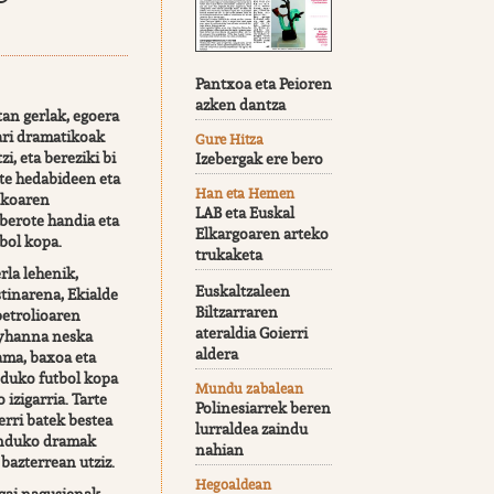
Pantxoa eta Peioren
azken dantza
an gerlak, egoera
ari dramatikoak
Gure Hitza
zi, eta bereziki bi
Izebergak ere bero
ute hedabideen eta
Han eta Hemen
okoaren
LAB eta Euskal
berote handia eta
Elkargoaren arteko
bol kopa.
trukaketa
rla lehenik,
Euskaltzaleen
tinarena, Ekialde
Biltzarraren
petrolioaren
ateraldia Goierri
 Lyhanna neska
aldera
ama, baxoa eta
duko futbol kopa
Mundu zabalean
 izigarria. Tarte
Polinesiarrek beren
erri batek bestea
lurraldea zaindu
unduko dramak
nahian
 bazterrean utziz.
Hegoaldean