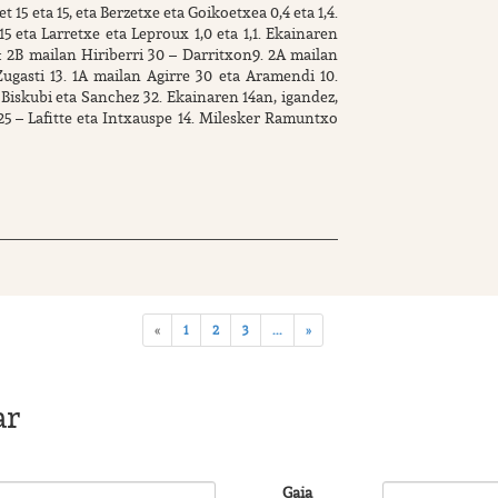
15 eta 15, eta Berzetxe eta Goikoetxea 0,4 eta 1,4.
5 eta Larretxe eta Leproux 1,0 eta 1,1. Ekainaren
 2B mailan Hiriberri 30 – Darritxon9. 2A mailan
Zugasti 13. 1A mailan Agirre 30 eta Aramendi 10.
 Biskubi eta Sanchez 32. Ekainaren 14an, igandez,
 25 – Lafitte eta Intxauspe 14. Milesker Ramuntxo
«
1
2
3
...
»
ar
Gaia