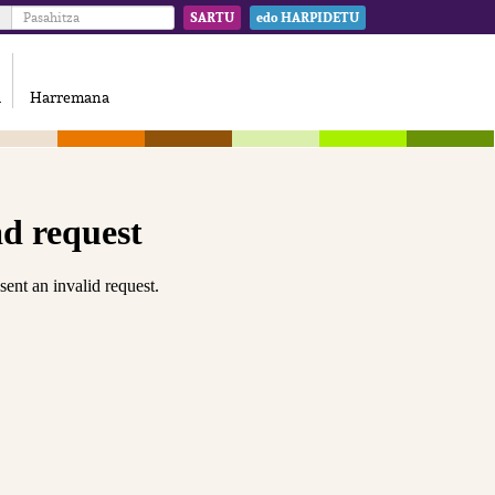
SARTU
edo HARPIDETU
a
Harremana