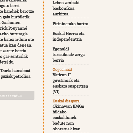
ai nagusienak
Lehen zenbaki
agutu berri
baskonikoa
te handiek berotze
aurkitua
 gaia hurbiletik
. Gai hunen
Pirinioetako hartza
trick Pouyanné
Euskal Herria eta
s
-eko buruzagia
independentzia
e batez ardura ote
atua izan denean,
Egonaldi
 zarete herria
turistikoak: zerga
o gas-zentralak
berria
detsi du.
Gogoa hazi
 “Duela hamabost
Vatican II
guziak petrolioa
giristinoak eta
euskara suspertzen
(VI)
kurri segida
Euskal diaspora
Okinawan BMGn
hildako
euskaldunek
badute non
ohoratuak izan