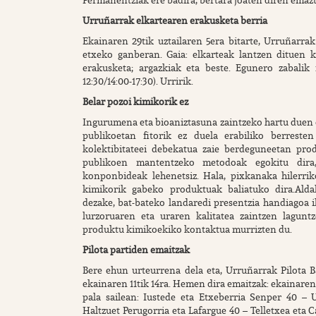
Urruñarrak elkartearen erakusketa berria
Ekainaren 29tik uztailaren 5era bitarte, Urruñarrak
etxeko ganberan. Gaia: elkarteak lantzen dituen ki
erakusketa; argazkiak eta beste. Egunero zabalik
12:30/14:00-17:30). Urririk.
Belar pozoi kimikorik ez
Ingurumena eta bioaniztasuna zaintzeko hartu duen
publikoetan fitorik ez duela erabiliko berresten
kolektibitateei debekatua zaie berdeguneetan produ
publikoen mantentzeko metodoak egokitu dira,
konponbideak lehenetsiz. Hala, pixkanaka hilerrik
kimikorik gabeko produktuak baliatuko dira.Alda
dezake, bat-bateko landaredi presentzia handiagoa i
lurzoruaren eta uraren kalitatea zaintzen lagunt
produktu kimikoekiko kontaktua murrizten du.
Pilota partiden emaitzak
Bere ehun urteurrena dela eta, Urruñarrak Pilota B
ekainaren 11tik 14ra. Hemen dira emaitzak: ekainaren
pala sailean: Iustede eta Etxeberria Senper 40 – U
Haltzuet Perugorria eta Lafargue 40 – Telletxea eta Ca