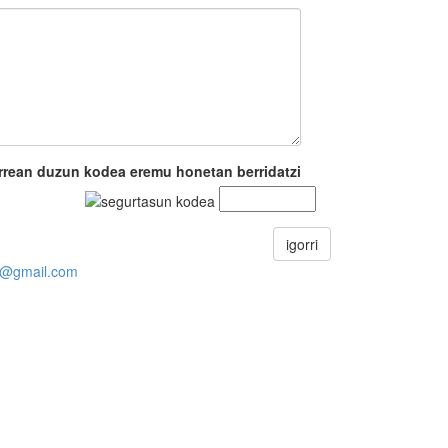
rrean duzun kodea eremu honetan berridatzi
igorri
ia@gmail.com