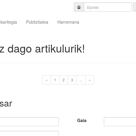
zkaritegia
Publizitatea
Harremana
 dago artikulurik!
«
1
2
3
...
»
sar
Gaia