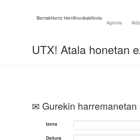
Berriak
Herriz Herri
Kronikak
Kirola
Agenda
Aldi
UTX! Atala honetan ez
Gurekin harremanetan 
Izena
Deitura