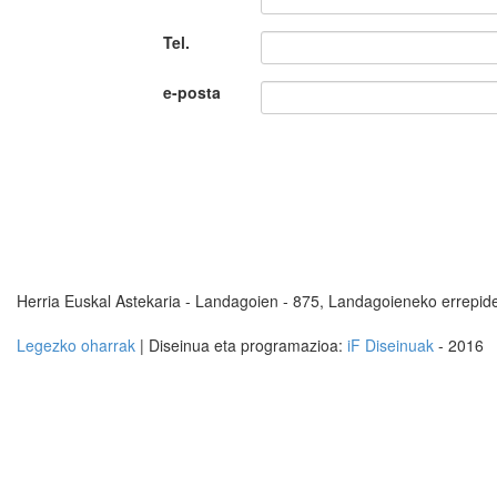
Tel.
e-posta
Herria Euskal Astekaria - Landagoien - 875, Landagoieneko errepid
Legezko oharrak
| Diseinua eta programazioa:
iF Diseinuak
- 2016