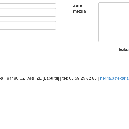
Zure
mezua
Ezke
ea - 64480 UZTARITZE [Lapurdi] | tel: 05 59 25 62 85 |
herria.astekar