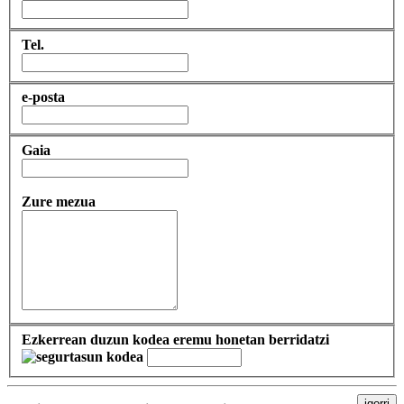
Tel.
e-posta
Gaia
Zure mezua
Ezkerrean duzun kodea eremu honetan berridatzi
igorri