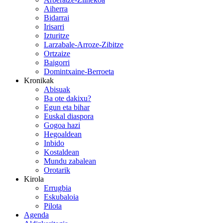
Aiherra
Bidarrai
Irisarri
Izturitze
Larzabale-Arroze-Zibitze
Ortzaize
Baigorri
Domintxaine-Berroeta
Kronikak
Abisuak
Ba ote dakixu?
Egun eta bihar
Euskal diaspora
Gogoa hazi
Hegoaldean
Inbido
Kostaldean
Mundu zabalean
Orotarik
Kirola
Errugbia
Eskubaloia
Pilota
Agenda