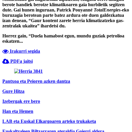
berote handiek berotze klimatikoaren gaia hurbiletik segitzen
dute. Gai hunen inguruan, Patrick Pouyanné
TotalEnergies
-eko
buruzagia berotean parte batez ardura ote duen galdezkatua
izan denean, “Gaur kontent zarete herria klimatizatzeko gas-
zentralak ukaitea” ihardetsi du.
Horrez gain, “Duela hamabost egun, mundu guziak petrolioa
eskatzen...
Irakurri segida
PDFa jaitsi
Pantxoa eta Peioren azken dantza
Gure Hitza
Izebergak ere bero
Han eta Hemen
LAB eta Euskal Elkargoaren arteko trukaketa
Euskaltzaleen Biltzarraren ateraldia Goierri aldera