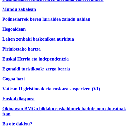
Mundu zabalean
Polinesiarrek beren lurraldea zaindu nahian
Hegoaldean
Lehen zenbaki baskonikoa aurkitua
Pirinioetako hartza
Euskal Herria eta independentzia
Egonaldi turistikoak: zerga berria
Gogoa hazi
Vatican II giristinoak eta euskara suspertzen (VI)
Euskal diaspora
Okinawan BMGn hildako euskaldunek badute non ohoratuak
izan
Ba ote dakixu?