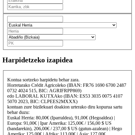
Harpidetzeko izapidea
Kontua sortzeko harpidetu behar zara.
Horretarako
Crédit Agricole
ko (IBAN: FR76 1690 6700 2487
0732 4024 515, BIC: AGRIFRPP869)
edo
LABORAL KUTXA
ko (IBAN: ES53 3035 0075 4107
5070 2023, BIC: CLPEES2MXXX)
kontuan zure bizilekuari doakion urterako diru kopurua sartu
behar duzu:
Euskal Herria
: 80,00€ (Iparraldea), 91,00€ (Hegoaldea) |
Europa
: 91,00€ |
Ipar Amerika
: 125,00€ / 156,00 $ US
(bandarekin), 206,00€ / 237,00 $ US (gutun-azalean) |
Hego
Amerika
: 125,00€ |
Afrika
: 113,00€ |
Asia
: 127,00€