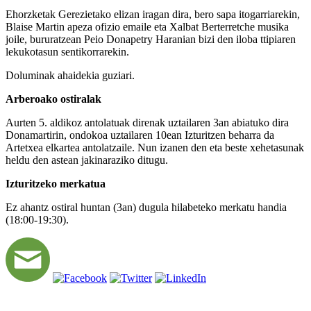
Ehorzketak Gerezietako elizan iragan dira, bero sapa itogarriarekin,
Blaise Martin apeza ofizio emaile eta Xalbat Berterretche musika
joile, bururatzean Peio Donapetry Haranian bizi den iloba ttipiaren
lekukotasun sentikorrarekin.
Doluminak ahaidekia guziari.
Arberoako ostiralak
Aurten 5. aldikoz antolatuak direnak uztailaren 3an abiatuko dira
Donamartirin, ondokoa uztailaren 10ean Izturitzen beharra da
Artetxea elkartea antolatzaile. Nun izanen den eta beste xehetasunak
heldu den astean jakinaraziko ditugu.
Izturitzeko merkatua
Ez ahantz ostiral huntan (3an) dugula hilabeteko merkatu handia
(18:00-19:30).