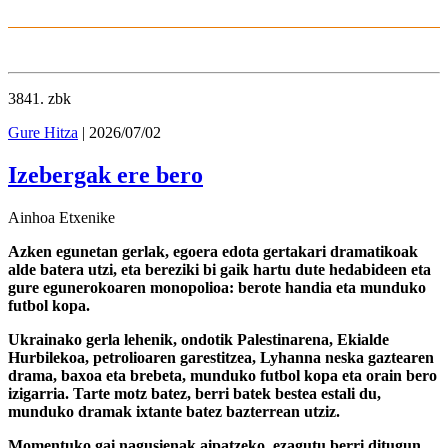
3841
. zbk
Gure Hitza
| 2026/07/02
Izebergak ere bero
Ainhoa Etxenike
Azken egunetan gerlak, egoera edota gertakari dramatikoak
alde batera utzi, eta bereziki bi gaik hartu dute hedabideen eta
gure egunerokoaren monopolioa: berote handia eta munduko
futbol kopa.
Ukrainako gerla lehenik, ondotik Palestinarena, Ekialde
Hurbilekoa, petrolioaren garestitzea, Lyhanna neska gaztearen
drama, baxoa eta brebeta, munduko futbol kopa eta orain bero
izigarria. Tarte motz batez, berri batek bestea estali du,
munduko dramak ixtante batez bazterrean utziz.
Momentuko gai nagusienak aipatzeko, ezagutu berri ditugun