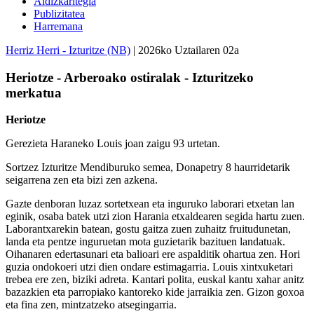
Aldizkaritegia
Publizitatea
Harremana
Herriz Herri - Izturitze (NB)
| 2026ko Uztailaren 02a
Heriotze - Arberoako ostiralak - Izturitzeko
merkatua
Heriotze
Gerezieta Haraneko Louis joan zaigu 93 urtetan.
Sortzez Izturitze Mendiburuko semea, Donapetry 8 haurridetarik
seigarrena zen eta bizi zen azkena.
Gazte denboran luzaz sortetxean eta inguruko laborari etxetan lan
eginik, osaba batek utzi zion Harania etxaldearen segida hartu zuen.
Laborantxarekin batean, gostu gaitza zuen zuhaitz fruitudunetan,
landa eta pentze inguruetan mota guzietarik bazituen landatuak.
Oihanaren edertasunari eta balioari ere aspalditik ohartua zen. Hori
guzia ondokoeri utzi dien ondare estimagarria. Louis xintxuketari
trebea ere zen, biziki adreta. Kantari polita, euskal kantu xahar anitz
bazazkien eta parropiako kantoreko kide jarraikia zen. Gizon goxoa
eta fina zen, mintzatzeko atsegingarria.