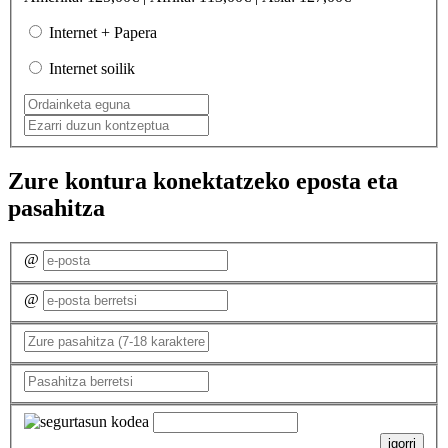
Internet + Papera
Internet soilik
Zure kontura konektatzeko eposta eta
pasahitza
@
@
igorri