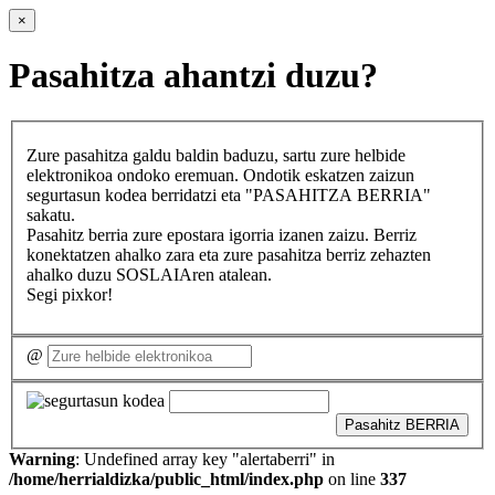
×
Pasahitza ahantzi duzu?
Zure pasahitza galdu baldin baduzu, sartu zure helbide
elektronikoa ondoko eremuan. Ondotik eskatzen zaizun
segurtasun kodea berridatzi eta "PASAHITZA BERRIA"
sakatu.
Pasahitz berria zure epostara igorria izanen zaizu. Berriz
konektatzen ahalko zara eta zure pasahitza berriz zehazten
ahalko duzu SOSLAIAren atalean.
Segi pixkor!
@
Pasahitz BERRIA
Warning
: Undefined array key "alertaberri" in
/home/herrialdizka/public_html/index.php
on line
337