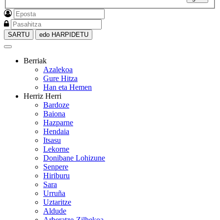
SARTU
edo HARPIDETU
Berriak
Azalekoa
Gure Hitza
Han eta Hemen
Herriz Herri
Bardoze
Baiona
Hazparne
Hendaia
Itsasu
Lekorne
Donibane Lohizune
Senpere
Hiriburu
Sara
Urruña
Uztaritze
Aldude
Arberatze-Zilhekoa