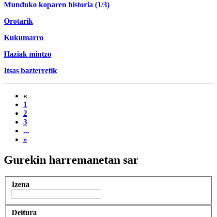
Munduko koparen historia (1/3)
Orotarik
Kukumarro
Haziak mintzo
Itsas bazterretik
«
1
2
3
...
»
Gurekin harremanetan sar
Izena
Deitura