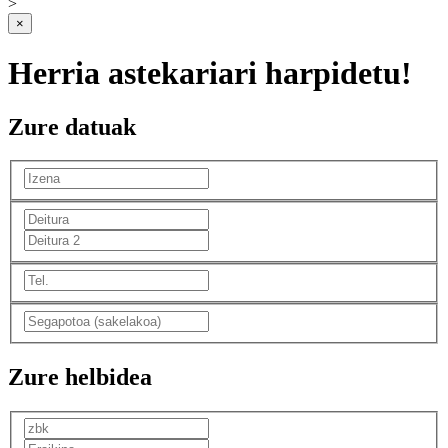
>
×
Herria astekariari harpidetu!
Zure datuak
Zure helbidea