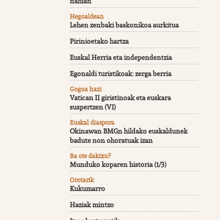
nahian
Hegoaldean
Lehen zenbaki baskonikoa aurkitua
Pirinioetako hartza
Euskal Herria eta independentzia
Egonaldi turistikoak: zerga berria
Gogoa hazi
Vatican II giristinoak eta euskara
suspertzen (VI)
Euskal diaspora
Okinawan BMGn hildako euskaldunek
badute non ohoratuak izan
Ba ote dakixu?
Munduko koparen historia (1/3)
Orotarik
Kukumarro
Haziak mintzo