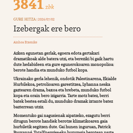
3841
. zbk
GURE HITZA
| 2026/07/02
Izebergak ere bero
Ainhoa Etxenike
Azken egunetan gerlak, egoera edota gertakari
dramatikoak alde batera utzi, eta bereziki bi gaik hartu
dute hedabideen eta gure egunerokoaren monopolioa:
berote handia eta munduko futbol kopa.
Ukrainako gerla lehenik, ondotik Palestinarena, Ekialde
Hurbilekoa, petrolioaren garestitzea, Lyhanna neska
gaztearen drama, baxoa eta brebeta, munduko futbol
kopa eta orain bero izigarria. Tarte motz batez, berri
batek bestea estali du, munduko dramak ixtante batez
bazterrean utziz.
Momentuko gai nagusienak aipatzeko, ezagutu berri
ditugun berote handiek berotze klimatikoaren gaia
hurbiletik segitzen dute. Gai hunen inguruan, Patrick
Pouyanné
TotalEnergies
-eko buruzagia berotean parte