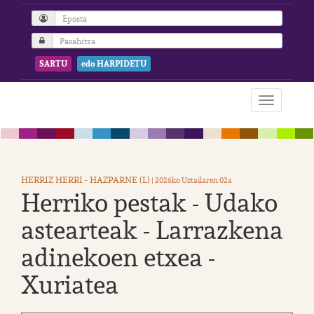
SARTU
edo HARPIDETU
HERRIZ HERRI - HAZPARNE (L)
| 2026ko Uztailaren 02a
Herriko pestak - Udako
astearteak - Larrazkena
adinekoen etxea -
Xuriatea