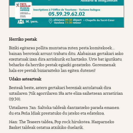
Herriko pestak
Biziki egitarau pollita muntatua zuten pesta komitekoek...
bainan beroteak arrunt trabatu ditu. Alabainan gertakari asko
ezeztatuak izan dira arriskurik ez hartzeko. Urte bat igurikatu
beharko da herriko pestak egiazki gozatzeko. Goresmenak
hala ere pestak biziarazteko lan egiten dutenei!
Udako astearteak
Besteak beste, astero gertakari bereziak antolatuak dira
uztailaren 7tik agorrilaren 18a arte eliza saihetsean arrastirian
(19:30).
Uztailaren 7an: Saltoka taldeak dantzatzeko parada emanen
du eta Peña Idiak prestatuko du jateko eta edatekoa.
14an: The Teasers taldea, Pop rock hirukotea. Hazparneko
Basket taldeak ostatua atxikiko duelarik.