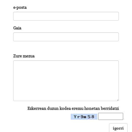
e-posta
Gaia
Zure mezua
Ezkerrean duzun kodea eremu honetan berridatzi
igorri