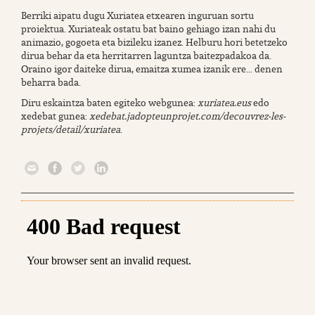
Berriki aipatu dugu Xuriatea etxearen inguruan sortu
proiektua. Xuriateak ostatu bat baino gehiago izan nahi du
animazio, gogoeta eta bizileku izanez. Helburu hori betetzeko
dirua behar da eta herritarren laguntza baitezpadakoa da.
Oraino igor daiteke dirua, emaitza xumea izanik ere... denen
beharra bada.
Diru eskaintza baten egiteko webgunea:
xuriatea.eus
edo
xedebat gunea:
xedebat.jadopteunprojet.com/decouvrez-les-
projets/detail/xuriatea
.