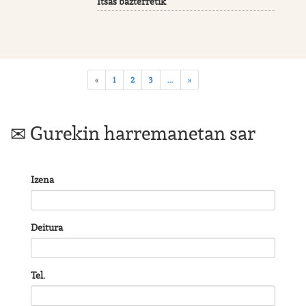
Itsas bazterretik
«
1
2
3
...
»
Gurekin harremanetan sar
Izena
Deitura
Tel.