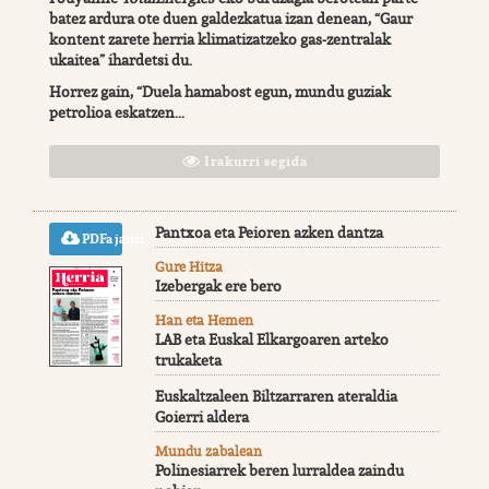
batez ardura ote duen galdezkatua izan denean, “Gaur
kontent zarete herria klimatizatzeko gas-zentralak
ukaitea” ihardetsi du.
Horrez gain, “Duela hamabost egun, mundu guziak
petrolioa eskatzen...
Irakurri segida
Pantxoa eta Peioren azken dantza
PDFa jaitsi
Gure Hitza
Izebergak ere bero
Han eta Hemen
LAB eta Euskal Elkargoaren arteko
trukaketa
Euskaltzaleen Biltzarraren ateraldia
Goierri aldera
Mundu zabalean
Polinesiarrek beren lurraldea zaindu