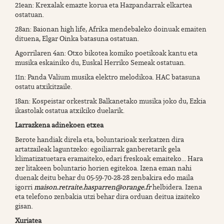
21ean: Krexalak emazte korua eta Hazpandarrak elkartea
ostatuan.
28an: Baionan high life, Afrika mendebaleko doinuak emaiten
dituena, Elgar Oinka batasuna ostatuan.
Agorrilaren 4an: Otxo bikotea komiko poetikoak kantu eta
musika eskainiko du, Euskal Herriko Semeak ostatuan.
11n: Panda Valium musika elektro melodikoa. HAC batasuna
ostatu atxikitzaile.
18an: Kospeistar orkestrak Balkanetako musika joko du, Ezkia
ikastolak ostatua atxikiko duelarik.
Larrazkena adinekoen etxea
Berote handiak direla eta, boluntarioak xerkatzen dira
artatzaileak laguntzeko: egoiliarrak ganberetarik gela
klimatizatuetara eramaiteko, edari freskoak emaiteko... Hara
zer litakeen boluntario horien egitekoa. Izena eman nahi
duenak deitu behar du 05-59-70-28-28 zenbakira edo maila
igorri
maison.retraite.hasparren@orange.fr
helbidera. Izena
eta telefono zenbakia utzi behar dira orduan deitua izaiteko
gisan.
Xuriatea