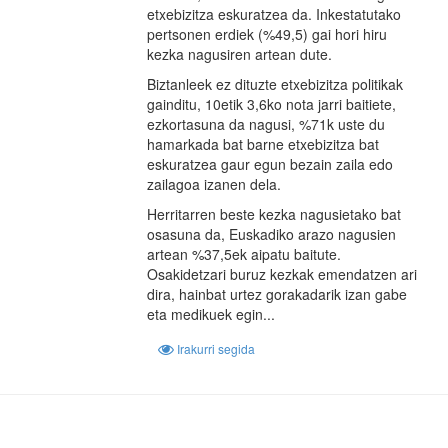
etxebizitza eskuratzea da. Inkestatutako
pertsonen erdiek (%49,5) gai hori hiru
kezka nagusiren artean dute.
Biztanleek ez dituzte etxebizitza politikak
gainditu, 10etik 3,6ko nota jarri baitiete,
ezkortasuna da nagusi, %71k uste du
hamarkada bat barne etxebizitza bat
eskuratzea gaur egun bezain zaila edo
zailagoa izanen dela.
Herritarren beste kezka nagusietako bat
osasuna da, Euskadiko arazo nagusien
artean %37,5ek aipatu baitute.
Osakidetzari buruz kezkak emendatzen ari
dira, hainbat urtez gorakadarik izan gabe
eta medikuek egin...
Irakurri segida