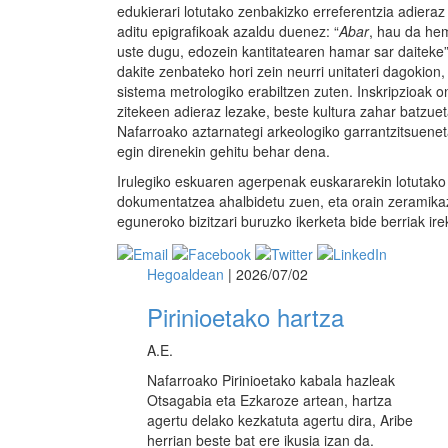
edukierari lotutako zenbakizko erreferentzia adieraz
aditu epigrafikoak azaldu duenez: “
Abar
, hau da he
uste dugu, edozein kantitatearen hamar sar daiteke”
dakite zenbateko hori zein neurri unitateri dagokion
sistema metrologiko erabiltzen zuten. Inskripzioak o
zitekeen adieraz lezake, beste kultura zahar batzuet
Nafarroako aztarnategi arkeologiko garrantzitsuene
egin direnekin gehitu behar dena.
Irulegiko eskuaren agerpenak euskararekin lotutako 
dokumentatzea ahalbidetu zuen, eta orain zeramikaz
eguneroko bizitzari buruzko ikerketa bide berriak irek
Hegoaldean
| 2026/07/02
Pirinioetako hartza
A.E.
Nafarroako Pirinioetako kabala hazleak
Otsagabia eta Ezkaroze artean, hartza
agertu delako kezkatuta agertu dira, Aribe
herrian beste bat ere ikusia izan da.