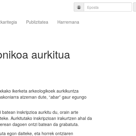
zkaritegia
Publizitatea
Harremana
nikoa aurkitua
ixkako ikerketa arkeologikoek aurkikuntza
baskoniarra atzeman dute, “
abar
” gaur egungo
i batean inskripzioa aurkitu du, orain arte
ke. Aurkitutako inskripzioan irakurtzen ahal da
 berean dagoen ontzi batean da grabatuta.
tuta egon daiteke, eta horrek ontziaren