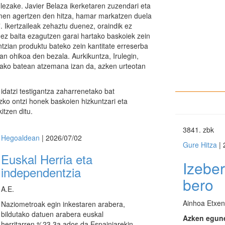
 lezake. Javier Belaza ikerketaren zuzendari eta
men agertzen den hitza, hamar markatzen duela
. Ikertzaileak zehaztu duenez, oraindik ez
, ez baita ezagutzen garai hartako baskoiek zein
ntzian produktu bateko zein kantitate erreserba
an ohikoa den bezala. Aurkikuntza, Irulegin,
tako batean atzemana izan da, azken urteotan
idatzi testigantza zaharrenetako bat
ko ontzi honek baskoien hizkuntzari eta
itzen ditu.
3841
. zbk
Hegoaldean
| 2026/07/02
Gure Hitza
| 
Euskal Herria eta
Izebe
independentzia
bero
A.E.
Ainhoa Etxen
Naziometroak egin inkestaren arabera,
bildutako datuen arabera euskal
Azken egune
herritarren %23,3a ados da Espainiarekin