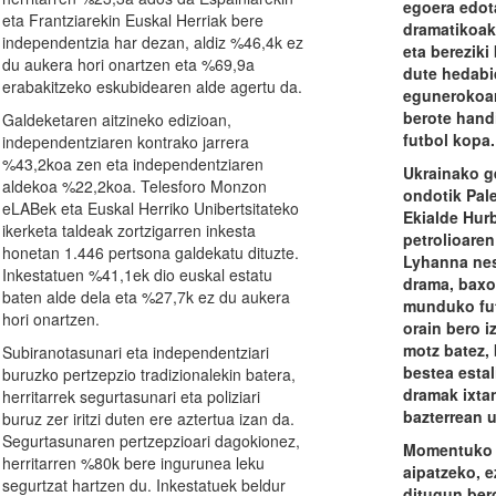
egoera edota
eta Frantziarekin Euskal Herriak bere
dramatikoak 
independentzia har dezan, aldiz %46,4k ez
eta bereziki 
du aukera hori onartzen eta %69,9a
dute hedabi
erabakitzeko eskubidearen alde agertu da.
egunerokoa
berote hand
Galdeketaren aitzineko edizioan,
futbol kopa.
independentziaren kontrako jarrera
%43,2koa zen eta independentziaren
Ukrainako ge
aldekoa %22,2koa. Telesforo Monzon
ondotik Pale
eLABek eta Euskal Herriko Unibertsitateko
Ekialde Hurb
ikerketa taldeak
zortzigarren inkesta
petrolioaren
honetan 1.446 pertsona galdekatu dituzte.
Lyhanna nes
Inkestatuen %41,1ek dio euskal estatu
drama, baxo
baten alde dela eta %27,7k ez du aukera
munduko fut
hori onartzen.
orain bero iz
motz batez, 
Subiranotasunari eta independentziari
bestea esta
buruzko pertzepzio tradizionalekin batera,
dramak ixta
herritarrek segurtasunari eta poliziari
bazterrean u
buruz zer iritzi duten ere aztertua izan da.
Segurtasunaren pertzepzioari dagokionez,
Momentuko 
herritarren %80k bere ingurunea leku
aipatzeko, e
segurtzat hartzen du. Inkestatuek beldur
ditugun ber