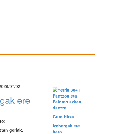
2026/07/02
Pantxoa eta
rgak ere
Peioren azken
dantza
Gure Hitza
ike
Izebergak ere
tan gerlak,
bero