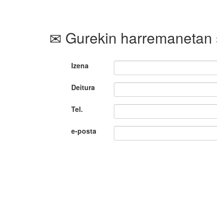
Gurekin harremanetan 
Izena
Deitura
Tel.
e-posta