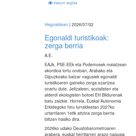
Irakurri segida
Hegoaldean
| 2026/07/02
Egonaldi turistikoak:
zerga berria
A.E.
EAJk, PSE-EEk eta Podemosek maiatzean
akordioa lortu ondoan, Arabako eta
Gipuzkoako batzar nagusiek egonaldi
turistikoaren gaineko zerga ezartzea
onartu dute. Jeltzaleen, sozialisten eta
alderdi ekologisten botoei EH Bildurenak
batu zaizkie. Horrela, Euskal Autonomia
Erkidegoko hiru lurraldeetan 2027ko
urtarrilaren 1etik aitzina zerga berria
biltzen hasiko dira.
2026ko udako Deustobarometroaren
arabera, euskal herritarren arazo nagusia