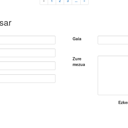
«
1
2
3
...
»
sar
Gaia
Zure
mezua
Ezke