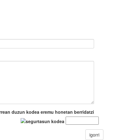
rrean duzun kodea eremu honetan berridatzi
igorri