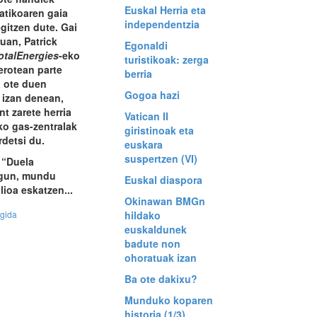
Euskal Herria eta
atikoaren gaia
independentzia
egitzen dute. Gai
uan, Patrick
Egonaldi
otalEnergies
-eko
turistikoak: zerga
erotean parte
berria
a ote duen
Gogoa hazi
 izan denean,
t zarete herria
Vatican II
ko gas-zentralak
giristinoak eta
rdetsi du.
euskara
suspertzen (VI)
 “Duela
gun, mundu
Euskal diaspora
lioa eskatzen...
Okinawan BMGn
egida
hildako
euskaldunek
badute non
ohoratuak izan
Ba ote dakixu?
Munduko koparen
historia (1/3)