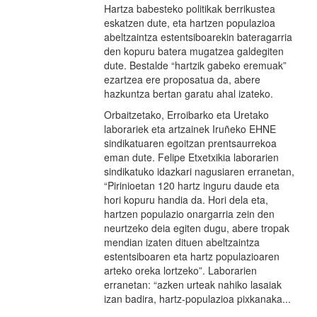
Hartza babesteko politikak berrikustea
eskatzen dute, eta hartzen populazioa
abeltzaintza estentsiboarekin bateragarria
den kopuru batera mugatzea galdegiten
dute. Bestalde “hartzik gabeko eremuak”
ezartzea ere proposatua da, abere
hazkuntza bertan garatu ahal izateko.
Orbaitzetako, Erroibarko eta Uretako
laborariek eta artzainek Iruñeko EHNE
sindikatuaren egoitzan prentsaurrekoa
eman dute. Felipe Etxetxikia laborarien
sindikatuko idazkari nagusiaren erranetan,
“Pirinioetan 120 hartz inguru daude eta
hori kopuru handia da. Hori dela eta,
hartzen populazio onargarria zein den
neurtzeko deia egiten dugu, abere tropak
mendian izaten dituen abeltzaintza
estentsiboaren eta hartz populazioaren
arteko oreka lortzeko”. Laborarien
erranetan: “azken urteak nahiko lasaiak
izan badira, hartz-populazioa pixkanaka...