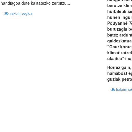
handiagoa dute kalitatezko zerbitzu...
berotze klim
hurbiletik s
Irakurri segida
hunen ingur
Pouyanné
T
buruzagia b
batez ardur
galdezkatua
“Gaur konten
klimatizatze
ukaitea” iha
Horrez gain,
hamabost e
guziak petro
Irakurri s