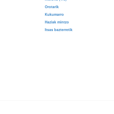
Orotarik
Kukumarro
Haziak mintzo
Itsas bazterretik