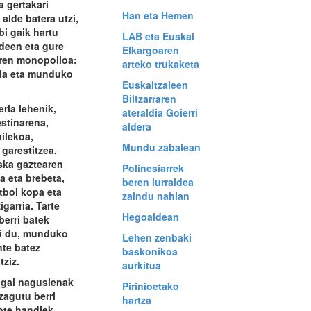
 gertakari
Han eta Hemen
alde batera utzi,
bi gaik hartu
LAB eta Euskal
deen eta gure
Elkargoaren
ren monopolioa:
arteko trukaketa
ia eta munduko
Euskaltzaleen
Biltzarraren
rla lehenik,
ateraldia Goierri
stinarena,
aldera
ilekoa,
Mundu zabalean
 garestitzea,
ka gaztearen
Polinesiarrek
a eta brebeta,
beren lurraldea
bol kopa eta
zaindu nahian
igarria. Tarte
Hegoaldean
berri batek
li du, munduko
Lehen zenbaki
nte batez
baskonikoa
tziz.
aurkitua
gai nagusienak
Pirinioetako
zagutu berri
hartza
ote handiek