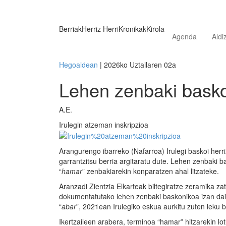
Berriak
Herriz Herri
Kronikak
Kirola
Agenda
Aldi
Hegoaldean
| 2026ko Uztailaren 02a
Lehen zenbaki basko
A.E.
Irulegin atzeman inskripzioa
Arangurengo ibarreko (Nafarroa) Irulegi baskoi herr
garrantzitsu berria argitaratu dute. Lehen zenbaki 
“
hamar
” zenbakiarekin konparatzen ahal litzateke.
Aranzadi Zientzia Elkarteak biltegiratze zeramika zat
dokumentatutako lehen zenbaki baskonikoa izan daite
“
abar
”, 2021ean Irulegiko eskua aurkitu zuten leku
Ikertzaileen arabera, terminoa “hamar” hitzarekin lo