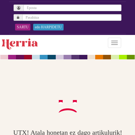
SARTU
edo HARPIDETU
UTX! Atala honetan ez dago artikulurik!