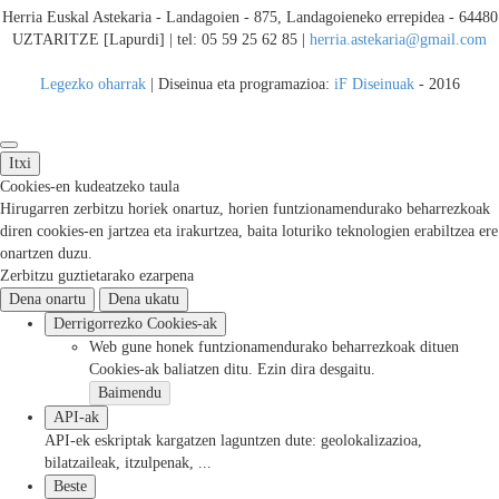
Herria Euskal Astekaria - Landagoien - 875, Landagoieneko errepidea - 64480
UZTARITZE [Lapurdi] | tel: 05 59 25 62 85 |
herria.astekaria@gmail.com
Legezko oharrak
| Diseinua eta programazioa:
iF Diseinuak
- 2016
Itxi
Cookies-en kudeatzeko taula
Hirugarren zerbitzu horiek onartuz, horien funtzionamendurako beharrezkoak
diren cookies-en jartzea eta irakurtzea, baita loturiko teknologien erabiltzea ere
onartzen duzu.
Zerbitzu guztietarako ezarpena
Dena onartu
Dena ukatu
Derrigorrezko Cookies-ak
Web gune honek funtzionamendurako beharrezkoak dituen
Cookies-ak baliatzen ditu. Ezin dira desgaitu.
Baimendu
API-ak
API-ek eskriptak kargatzen laguntzen dute: geolokalizazioa,
bilatzaileak, itzulpenak, ...
Beste