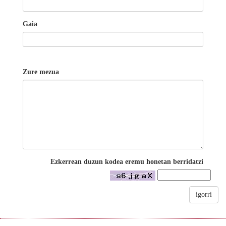
Gaia
Zure mezua
Ezkerrean duzun kodea eremu honetan berridatzi
igorri