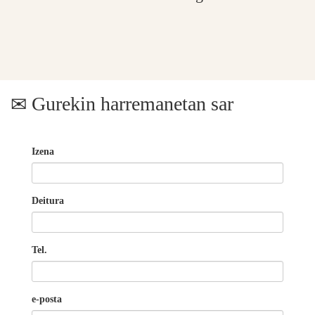
Gurekin harremanetan sar
Izena
Deitura
Tel.
e-posta