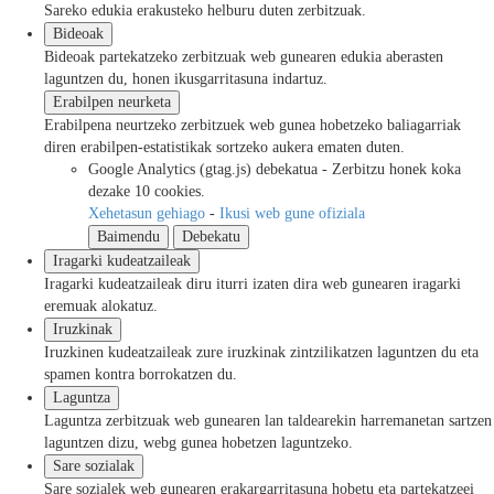
Sareko edukia erakusteko helburu duten zerbitzuak.
Bideoak
Bideoak partekatzeko zerbitzuak web gunearen edukia aberasten
laguntzen du, honen ikusgarritasuna indartuz.
Erabilpen neurketa
Erabilpena neurtzeko zerbitzuek web gunea hobetzeko baliagarriak
diren erabilpen-estatistikak sortzeko aukera ematen duten.
Google Analytics (gtag.js)
debekatua
-
Zerbitzu honek koka
dezake 10 cookies.
Xehetasun gehiago
-
Ikusi web gune ofiziala
Baimendu
Debekatu
Iragarki kudeatzaileak
Iragarki kudeatzaileak diru iturri izaten dira web gunearen iragarki
eremuak alokatuz.
Iruzkinak
Iruzkinen kudeatzaileak zure iruzkinak zintzilikatzen laguntzen du eta
spamen kontra borrokatzen du.
Laguntza
Laguntza zerbitzuak web gunearen lan taldearekin harremanetan sartzen
laguntzen dizu, webg gunea hobetzen laguntzeko.
Sare sozialak
Sare sozialek web gunearen erakargarritasuna hobetu eta partekatzeei