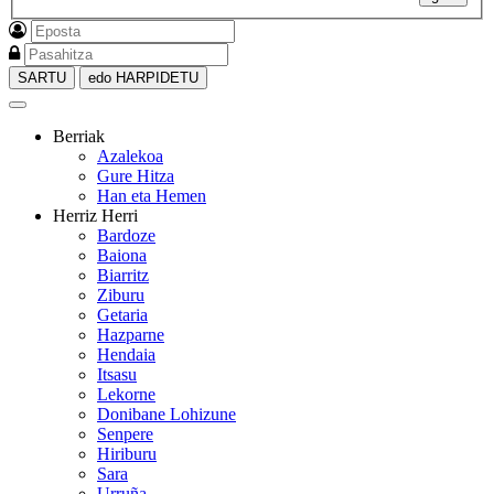
SARTU
edo HARPIDETU
Berriak
Azalekoa
Gure Hitza
Han eta Hemen
Herriz Herri
Bardoze
Baiona
Biarritz
Ziburu
Getaria
Hazparne
Hendaia
Itsasu
Lekorne
Donibane Lohizune
Senpere
Hiriburu
Sara
Urruña