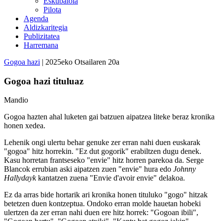
Eskubaloia
Pilota
Agenda
Aldizkaritegia
Publizitatea
Harremana
Gogoa hazi
| 2025eko Otsailaren 20a
Gogoa hazi tituluaz
Mandio
Gogoa hazten ahal luketen gai batzuen aipatzea liteke beraz kronika
honen xedea.
Lehenik ongi ulertu behar genuke zer erran nahi duen euskarak
"gogoa" hitz horrekin. "Ez dut gogorik" erabiltzen dugu denek.
Kasu horretan frantseseko "envie" hitz horren parekoa da. Serge
Blancok errubian aski aipatzen zuen "envie" hura edo
Johnny
Hallydayk
kantatzen zuena "Envie d'avoir envie" delakoa.
Ez da arras bide hortarik ari kronika honen tituluko "gogo" hitzak
betetzen duen kontzeptua. Ondoko erran molde hauetan hobeki
ulertzen da zer erran nahi duen ere hitz horrek: "Gogoan ibili",