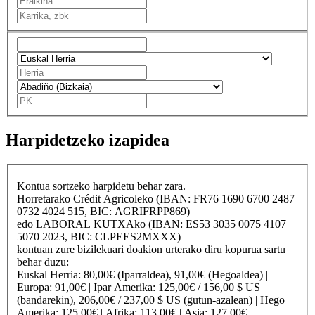
Harpidetzeko izapidea
Kontua sortzeko harpidetu behar zara.
Horretarako
Crédit Agricole
ko (IBAN: FR76 1690 6700 2487
0732 4024 515, BIC: AGRIFRPP869)
edo
LABORAL KUTXA
ko (IBAN: ES53 3035 0075 4107
5070 2023, BIC: CLPEES2MXXX)
kontuan zure bizilekuari doakion urterako diru kopurua sartu
behar duzu:
Euskal Herria
: 80,00€ (Iparraldea), 91,00€ (Hegoaldea) |
Europa
: 91,00€ |
Ipar Amerika
: 125,00€ / 156,00 $ US
(bandarekin), 206,00€ / 237,00 $ US (gutun-azalean) |
Hego
Amerika
: 125,00€ |
Afrika
: 113,00€ |
Asia
: 127,00€