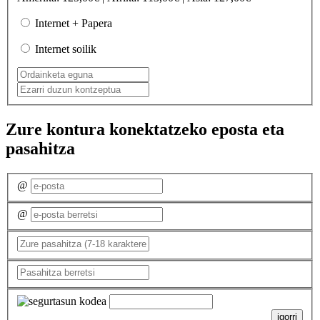
Internet + Papera
Internet soilik
Zure kontura konektatzeko eposta eta
pasahitza
@
@
igorri