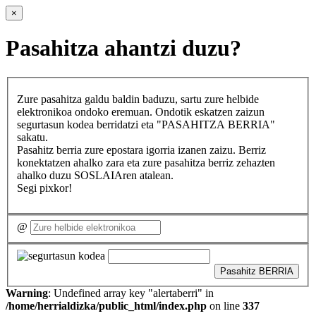
×
Pasahitza ahantzi duzu?
Zure pasahitza galdu baldin baduzu, sartu zure helbide
elektronikoa ondoko eremuan. Ondotik eskatzen zaizun
segurtasun kodea berridatzi eta "PASAHITZA BERRIA"
sakatu.
Pasahitz berria zure epostara igorria izanen zaizu. Berriz
konektatzen ahalko zara eta zure pasahitza berriz zehazten
ahalko duzu SOSLAIAren atalean.
Segi pixkor!
@
Pasahitz BERRIA
Warning
: Undefined array key "alertaberri" in
/home/herrialdizka/public_html/index.php
on line
337