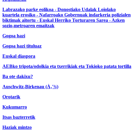
Labrazako parke eolikoa - Donostiako Udalak Loiolako
kuartela erosiko - Nafarroako Gobernuak indarkeria polizialen
biktimak aitortu - Euskal Herriko Torturaren Sarea - Azken
sozio-metroaren emaitzak
Gogoa hazi
Gogoa hazi tituluaz
Euskal diaspora
AEBko tripota/odolkia eta txerrikiak eta Tokioko patata tortilla
Ba ote dakixu?
Auschwitz-Birkenau (À‚'¾)
Orotarik
Kukumarro
Itsas bazterretik
Haziak mintzo