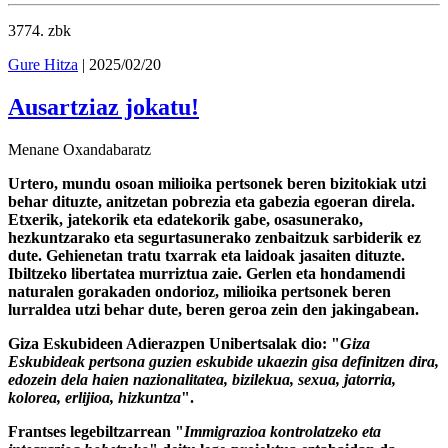
3774
. zbk
Gure Hitza
| 2025/02/20
Ausartziaz jokatu!
Menane Oxandabaratz
Urtero, mundu osoan milioika pertsonek beren bizitokiak utzi
behar dituzte, anitzetan pobrezia eta gabezia egoeran direla.
Etxerik, jatekorik eta edatekorik gabe, osasunerako,
hezkuntzarako eta segurtasunerako zenbaitzuk sarbiderik ez
dute. Gehienetan tratu txarrak eta laidoak jasaiten dituzte.
Ibiltzeko libertatea murriztua zaie. Gerlen eta hondamendi
naturalen gorakaden ondorioz, milioika pertsonek beren
lurraldea utzi behar dute, beren geroa zein den jakingabean.
Giza Eskubideen Adierazpen Unibertsalak dio: "
Giza
Eskubideak pertsona guzien eskubide ukaezin gisa definitzen dira,
edozein dela haien nazionalitatea, bizilekua, sexua, jatorria,
kolorea, erlijioa, hizkuntza
".
Frantses legebiltzarrean "
Immigrazioa kontrolatzeko eta