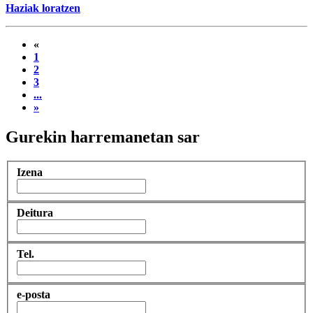
Haziak loratzen
«
1
2
3
...
»
Gurekin harremanetan sar
Izena
Deitura
Tel.
e-posta