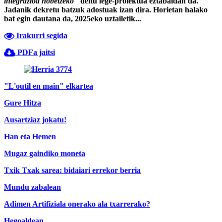
integrazioa hobetzeko
" deitu lege-proiektua eztabaidan da.
Jadanik dekretu batzuk adostuak izan dira. Horietan halako
bat egin dautana da, 2025eko uztailetik...
Irakurri segida
PDFa jaitsi
"L'outil en main" elkartea
Gure Hitza
Ausartziaz jokatu!
Han eta Hemen
Mugaz gaindiko moneta
Txik Txak sarea: bidaiari errekor berria
Mundu zabalean
Adimen Artifiziala onerako ala txarrerako?
Hegoaldean