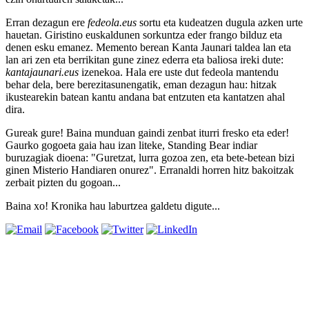
Erran dezagun ere
fedeola.eus
sortu eta kudeatzen dugula azken urte
hauetan. Giristino euskaldunen sorkuntza eder frango bilduz eta
denen esku emanez. Memento berean Kanta Jaunari taldea lan eta
lan ari zen eta berrikitan gune zinez ederra eta baliosa ireki dute:
kantajaunari.eus
izenekoa. Hala ere uste dut fedeola mantendu
behar dela, bere berezitasunengatik, eman dezagun hau: hitzak
ikustearekin batean kantu andana bat entzuten eta kantatzen ahal
dira.
Gureak gure! Baina munduan gaindi zenbat iturri fresko eta eder!
Gaurko gogoeta gaia hau izan liteke, Standing Bear indiar
buruzagiak dioena: "Guretzat, lurra gozoa zen, eta bete-betean bizi
ginen Misterio Handiaren onurez". Erranaldi horren hitz bakoitzak
zerbait pizten du gogoan...
Baina xo! Kronika hau laburtzea galdetu digute...