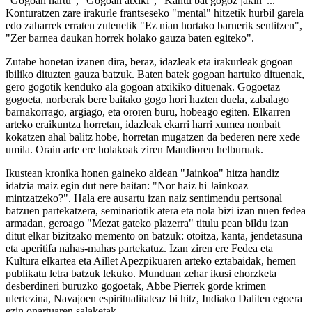
"Gogoan hartu", "Gogoan atxiki", "Kantu bat gogoz jakin"...
Konturatzen zare irakurle frantseseko "mental" hitzetik hurbil garela
edo zaharrek erraten zutenetik "Ez nian hortako barnerik sentitzen",
"Zer barnea daukan horrek holako gauza baten egiteko".
Zutabe honetan izanen dira, beraz, idazleak eta irakurleak gogoan
ibiliko dituzten gauza batzuk. Baten batek gogoan hartuko dituenak,
gero gogotik kenduko ala gogoan atxikiko dituenak. Gogoetaz
gogoeta, norberak bere baitako gogo hori hazten duela, zabalago
barnakorrago, argiago, eta ororen buru, hobeago egiten. Elkarren
arteko eraikuntza horretan, idazleak ekarri harri xumea nonbait
kokatzen ahal balitz hobe, horretan mugatzen da bederen nere xede
umila. Orain arte ere holakoak ziren Mandioren helburuak.
Ikustean kronika honen gaineko aldean "Jainkoa" hitza handiz
idatzia maiz egin dut nere baitan: "Nor haiz hi Jainkoaz
mintzatzeko?". Hala ere ausartu izan naiz sentimendu pertsonal
batzuen partekatzera, seminariotik atera eta nola bizi izan nuen fedea
armadan, geroago "Mezat gateko plazerra" titulu pean bildu izan
ditut elkar bizitzako memento on batzuk: otoitza, kanta, jendetasuna
eta aperitifa nahas-mahas partekatuz. Izan ziren ere Fedea eta
Kultura elkartea eta Aillet Apezpikuaren arteko eztabaidak, hemen
publikatu letra batzuk lekuko. Munduan zehar ikusi ehorzketa
desberdineri buruzko gogoetak, Abbe Pierrek gorde krimen
ulertezina, Navajoen espiritualitateaz bi hitz, Indiako Daliten egoera
ezin onartuaren salaketak...