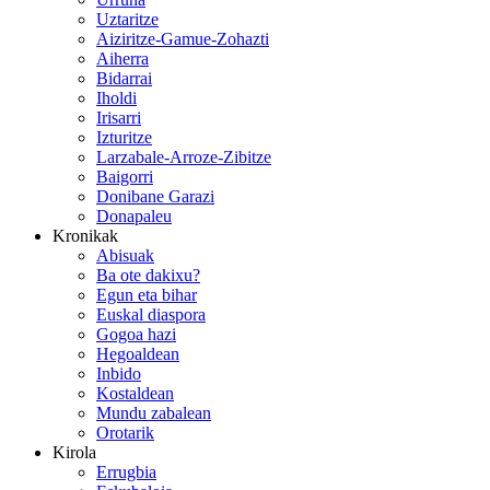
Uztaritze
Aiziritze-Gamue-Zohazti
Aiherra
Bidarrai
Iholdi
Irisarri
Izturitze
Larzabale-Arroze-Zibitze
Baigorri
Donibane Garazi
Donapaleu
Kronikak
Abisuak
Ba ote dakixu?
Egun eta bihar
Euskal diaspora
Gogoa hazi
Hegoaldean
Inbido
Kostaldean
Mundu zabalean
Orotarik
Kirola
Errugbia