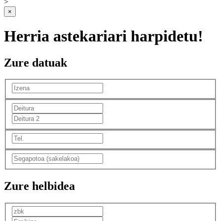
>
×
Herria astekariari harpidetu!
Zure datuak
Zure helbidea