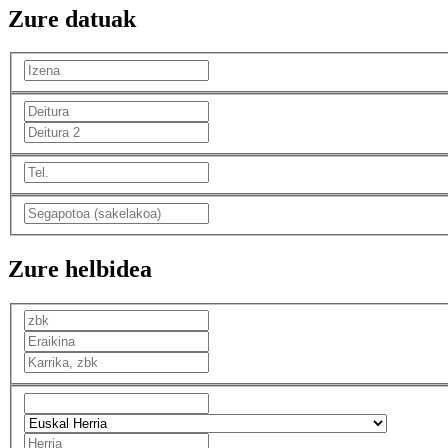
Zure datuak
Zure helbidea