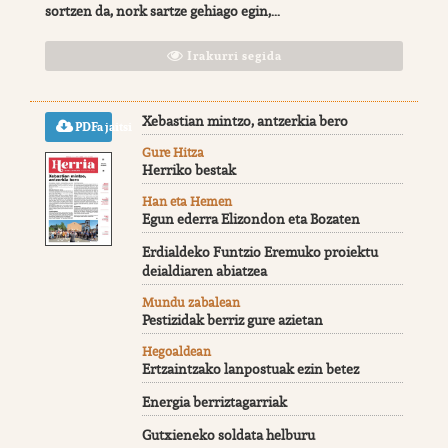
sortzen da, nork sartze gehiago egin,...
Irakurri segida
Xebastian mintzo, antzerkia bero
PDFa jaitsi
Gure Hitza
Herriko bestak
Han eta Hemen
Egun ederra Elizondon eta Bozaten
Erdialdeko Funtzio Eremuko proiektu
deialdiaren abiatzea
Mundu zabalean
Pestizidak berriz gure azietan
Hegoaldean
Ertzaintzako lanpostuak ezin betez
Energia berriztagarriak
Gutxieneko soldata helburu