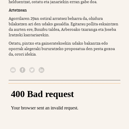
helduentzat, ostatu eta janariekin erran gabe doa.
Artetxean
Agorrilaren 29an ostiral arratsez beharra da, ohidura
bilakatzen ari den udako gaualdia. Egitarau pollita eskaintzen
da aurten ere; Buuzbu taldea, Arberoako txaranga eta Joseba
Iratzoki kantariarekin.
Ostatu, pintxo eta gaineratekoekin udako bakantza edo
oporrak alegeraki bururatzeko proposatua den pesta goxoa
da, orori idekia.