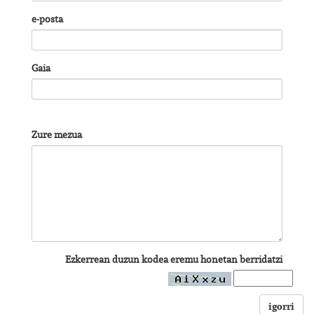
e-posta
Gaia
Zure mezua
Ezkerrean duzun kodea eremu honetan berridatzi
igorri