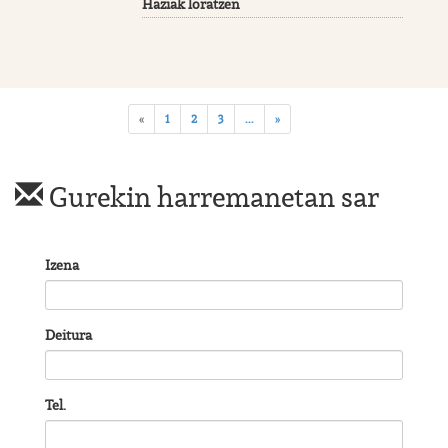
Haziak loratzen
«
1
2
3
...
»
Gurekin harremanetan sar
Izena
Deitura
Tel.