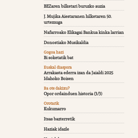
BEZaren bilketari buruzko auzia
J. Mujika Aiestaranen hilketaren 50.
urtemuga
Nafarroako Elikagai Bankua kinka larrian
Donostiako Musikaldia
Gogoa hazi
Bi soketatik bat
Euskal diaspora
Arrakasta ederra izan da Jaialdi 2025
Idahoko Boisen
Ba ote dakixu?
Opor ordainduen historia (3/3)
Orotarik
Kukumarro
Itsas bazterretik
Haziak idazle