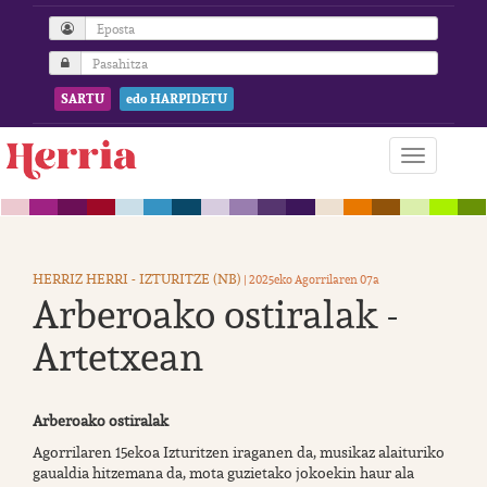
SARTU
edo HARPIDETU
HERRIZ HERRI - IZTURITZE (NB)
| 2025eko Agorrilaren 07a
Arberoako ostiralak -
Artetxean
Arberoako ostiralak
Agorrilaren 15ekoa Izturitzen iraganen da, musikaz alaituriko
gaualdia hitzemana da, mota guzietako jokoekin haur ala