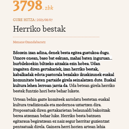
3798
. zbk
GURE HITZA
| 2025/08/07
Herriko bestak
Menane Oxandabaratz
Edozein izan adina, denek besta egitea gustukoa dugu.
Umore onean, baso bat eskuan, mahai baten inguruan…
hurbilekoekin biltzeko aitzakia ezin hobea.
Udan
iragaiten diren gertakariek, izan herriko bestak,
kabalkadak edota pastorala bezalako ikuskizunek euskal
komunitate baten partaide girela seinalatzen dute. Euskal
kultura lehen lerroan jarria da.
Uda betean girela herriko
bestek funtzio hori bete behar lukete.
Urtean behin gazte komiteek antolatu bestetan euskal
kultura tradizionala eta modernoa uztartzen dira.
Proposatuak diren gertakarietan belaunaldi bakoitzak
berea atzeman behar luke. Herriko besta batzuen
egitaraua begiratzean ez naiz segur herritar guzientzat
pentsatuak direla. Gainera herri horien artean lehia