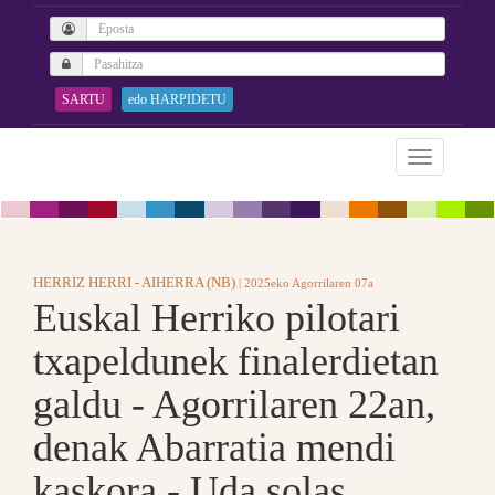
SARTU
edo HARPIDETU
HERRIZ HERRI - AIHERRA (NB)
| 2025eko Agorrilaren 07a
Euskal Herriko pilotari
txapeldunek finalerdietan
galdu - Agorrilaren 22an,
denak Abarratia mendi
kaskora - Uda solas