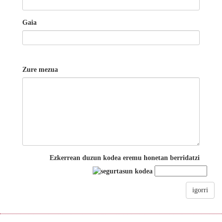
Gaia
Zure mezua
Ezkerrean duzun kodea eremu honetan berridatzi
igorri