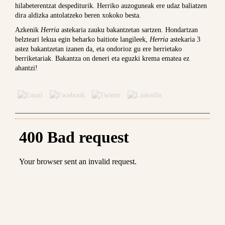
hilabeterentzat despediturik. Herriko auzoguneak ere udaz baliatzen
dira aldizka antolatzeko beren xokoko besta.
Azkenik
Herria
astekaria zauku bakantzetan sartzen. Hondartzan
belzteari lekua egin beharko baitiote langileek,
Herria
astekaria 3
astez bakantzetan izanen da, eta ondorioz gu ere herrietako
berriketariak. Bakantza on deneri eta eguzki krema ematea ez
ahantzi!