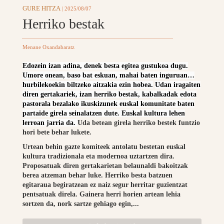
GURE HITZA
| 2025/08/07
Herriko bestak
Menane Oxandabaratz
Edozein izan adina, denek besta egitea gustukoa dugu.
Umore onean, baso bat eskuan, mahai baten inguruan…
hurbilekoekin biltzeko aitzakia ezin hobea.
Udan iragaiten
diren gertakariek, izan herriko bestak, kabalkadak edota
pastorala bezalako ikuskizunek euskal komunitate baten
partaide girela seinalatzen dute. Euskal kultura lehen
lerroan jarria da.
Uda betean girela herriko bestek funtzio
hori bete behar lukete.
Urtean behin gazte komiteek antolatu bestetan euskal
kultura tradizionala eta modernoa uztartzen dira.
Proposatuak diren gertakarietan belaunaldi bakoitzak
berea atzeman behar luke. Herriko besta batzuen
egitaraua begiratzean ez naiz segur herritar guzientzat
pentsatuak direla. Gainera herri horien artean lehia
sortzen da, nork sartze gehiago egin,...