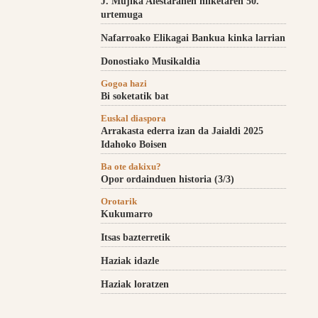
J. Mujika Aiestaranen hilketaren 50.
urtemuga
Nafarroako Elikagai Bankua kinka larrian
Donostiako Musikaldia
Gogoa hazi
Bi soketatik bat
Euskal diaspora
Arrakasta ederra izan da Jaialdi 2025
Idahoko Boisen
Ba ote dakixu?
Opor ordainduen historia (3/3)
Orotarik
Kukumarro
Itsas bazterretik
Haziak idazle
Haziak loratzen