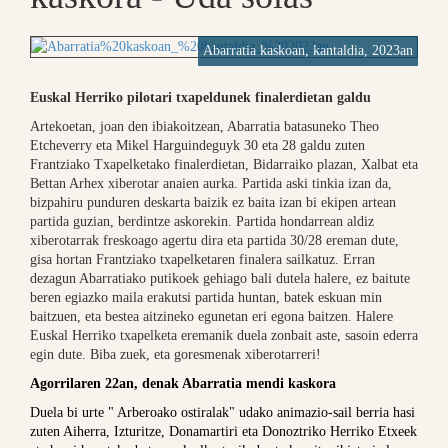
Abarratia kaskoan, kantaldia, 2023an
Euskal Herriko pilotari txapeldunek finalerdietan galdu
Artekoetan, joan den ibiakoitzean, Abarratia batasuneko Theo
Etcheverry eta Mikel Harguindeguyk 30 eta 28 galdu zuten
Frantziako Txapelketako finalerdietan, Bidarraiko plazan, Xalbat eta
Bettan Arhex xiberotar anaien aurka. Partida aski tinkia izan da,
bizpahiru punduren deskarta baizik ez baita izan bi ekipen artean
partida guzian, berdintze askorekin. Partida hondarrean aldiz
xiberotarrak freskoago agertu dira eta partida 30/28 ereman dute,
gisa hortan Frantziako txapelketaren finalera sailkatuz. Erran
dezagun Abarratiako putikoek gehiago bali dutela halere, ez baitute
beren egiazko maila erakutsi partida huntan, batek eskuan min
baitzuen, eta bestea aitzineko egunetan eri egona baitzen. Halere
Euskal Herriko txapelketa eremanik duela zonbait aste, sasoin ederra
egin dute. Biba zuek, eta goresmenak xiberotarreri!
Agorrilaren 22an, denak Abarratia mendi kaskora
Duela bi urte " Arberoako ostiralak" udako animazio-sail berria hasi
zuten Aiherra, Izturitze, Donamartiri eta Donoztriko Herriko Etxeek