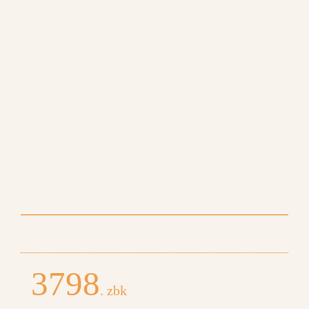
3798
. zbk