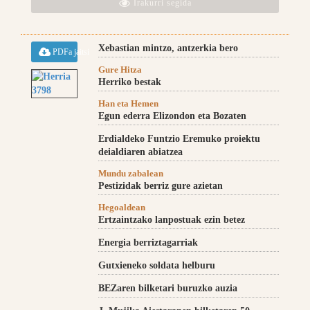
Irakurri segida
Xebastian mintzo, antzerkia bero
PDFa jaitsi
Gure Hitza
Herriko bestak
Han eta Hemen
Egun ederra Elizondon eta Bozaten
Erdialdeko Funtzio Eremuko proiektu
deialdiaren abiatzea
Mundu zabalean
Pestizidak berriz gure azietan
Hegoaldean
Ertzaintzako lanpostuak ezin betez
Energia berriztagarriak
Gutxieneko soldata helburu
BEZaren bilketari buruzko auzia