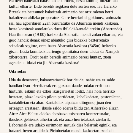
eta herri hauetako batasunek elkarturik, besta komite, ihiztari ala
kultur elkarte. Bide beretik segitzen dute aurten ere, lau Herriko
Etxeek eta batasunek bakoitzak animazio bat ortziraletan herri
bakoitzean aldizka proposatuz. Gure herriari dagokionez, animazio
sail hau agorrilaren 22an bururatuko da Abarratia mendi kaskoan,
besta komiteak antolatuko duen ibilaldi-kantaldiarekin (Abarrando).
Hau iluntzean (19:00) hasiko da Abarratia mendi zolan elkartuz, eta
gero handik denak oinez abiatuko gira bidexka bazterretako
seinaleak segituz, oren batez Abarratia kaskora (345m) heltzeko
gisan. Besta komiteak aurtengo gomitatua duen taldea da Xampek
xiberotarra. Oroit orain beretik animazio berezi huntaz, zuen
agendetan idatzi eta jin Abarratia kaskora!
Uda solas
Uda da denentzat, bakantzatiarrak hor daude, nahiz eta ez saldo
handian izan. Herritarrak ere goxoan daude, udako erritmoa
harturik, eskuin eta ezker ikusgarrietan ibiliz, hala nola herriko
bestetan, plaza laxoko pilota partidetan, kabalkadetan, pastoraletan,
kantaldietan eta abar. Kantaldiak aipatzen dituguno, joan den
ortzegun arratsean, ikusle saldo ederra bildu zen Aiherrako elizan,
Airez Aire Haltsu aldeko abesbatza mistoaren kontzerturako,
ikusleak gehienak aihertarrak eta auzo herrietakoak zirelarik.
Laborariak ere udako erritmoan sartuak dira belarrak eginik, eta
batzuek beren artaldeak Pirinioetako mendi kaskoetara zonbeit