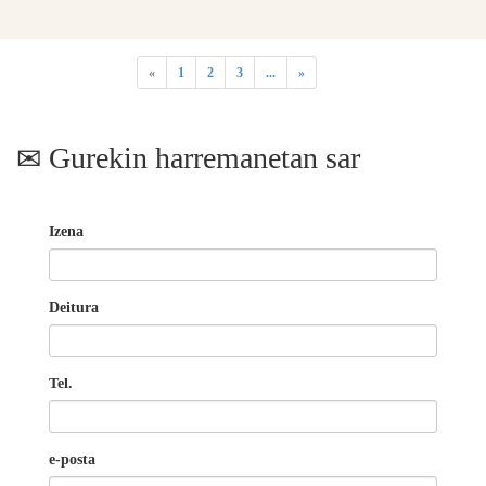
«
1
2
3
...
»
Gurekin harremanetan sar
Izena
Deitura
Tel.
e-posta