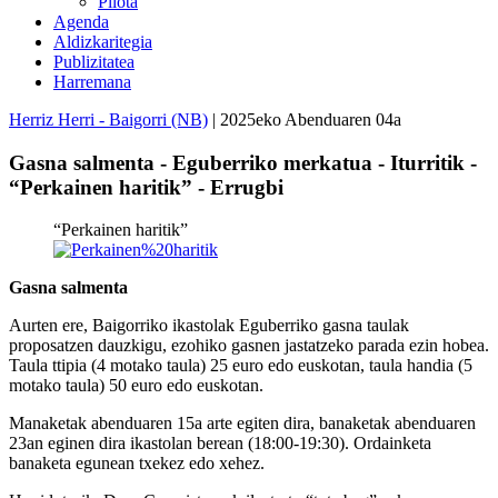
Pilota
Agenda
Aldizkaritegia
Publizitatea
Harremana
Herriz Herri - Baigorri (NB)
| 2025eko Abenduaren 04a
Gasna salmenta - Eguberriko merkatua - Iturritik -
“Perkainen haritik” - Errugbi
“Perkainen haritik”
Gasna salmenta
Aurten ere, Baigorriko ikastolak Eguberriko gasna taulak
proposatzen dauzkigu, ezohiko gasnen jastatzeko parada ezin hobea.
Taula ttipia (4 motako taula) 25 euro edo euskotan, taula handia (5
motako taula) 50 euro edo euskotan.
Manaketak abenduaren 15a arte egiten dira, banaketak abenduaren
23an eginen dira ikastolan berean (18:00-19:30). Ordainketa
banaketa egunean txekez edo xehez.