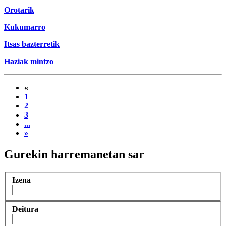
Orotarik
Kukumarro
Itsas bazterretik
Haziak mintzo
«
1
2
3
...
»
Gurekin harremanetan sar
Izena
Deitura