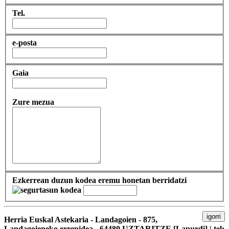
Tel.
e-posta
Gaia
Zure mezua
Ezkerrean duzun kodea eremu honetan berridatzi
igorri
Herria Euskal Astekaria - Landagoien - 875,
Landagoieneko errepidea - 64480 UZTARITZE [Lapurdi] | tel: