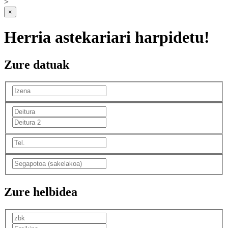
>
×
Herria astekariari harpidetu!
Zure datuak
Zure helbidea