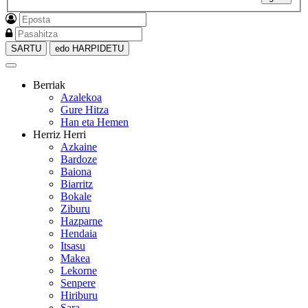
SARTU
edo HARPIDETU
Berriak
Azalekoa
Gure Hitza
Han eta Hemen
Herriz Herri
Azkaine
Bardoze
Baiona
Biarritz
Bokale
Ziburu
Hazparne
Hendaia
Itsasu
Makea
Lekorne
Senpere
Hiriburu
Sara