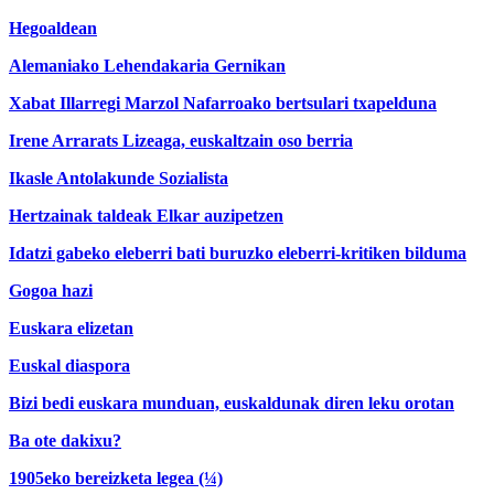
Hegoaldean
Alemaniako Lehendakaria Gernikan
Xabat Illarregi Marzol Nafarroako bertsulari txapelduna
Irene Arrarats Lizeaga, euskaltzain oso berria
Ikasle Antolakunde Sozialista
Hertzainak taldeak Elkar auzipetzen
Idatzi gabeko eleberri bati buruzko eleberri-kritiken bilduma
Gogoa hazi
Euskara elizetan
Euskal diaspora
Bizi bedi euskara munduan, euskaldunak diren leku orotan
Ba ote dakixu?
1905eko bereizketa legea (¼)