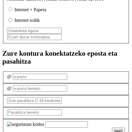
Internet + Papera
Internet soilik
Zure kontura konektatzeko eposta eta
pasahitza
@
@
igorri