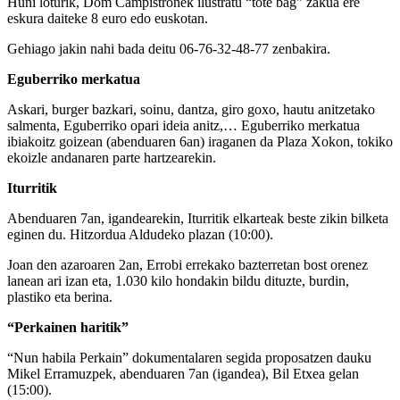
Huni loturik, Dom Campistronek ilustratu “tote bag” zakua ere
eskura daiteke 8 euro edo euskotan.
Gehiago jakin nahi bada deitu 06-76-32-48-77 zenbakira.
Eguberriko merkatua
Askari, burger bazkari, soinu, dantza, giro goxo, hautu anitzetako
salmenta, Eguberriko opari ideia anitz,… Eguberriko merkatua
ibiakoitz goizean (abenduaren 6an) iraganen da Plaza Xokon, tokiko
ekoizle andanaren parte hartzearekin.
Iturritik
Abenduaren 7an, igandearekin, Iturritik elkarteak beste zikin bilketa
eginen du. Hitzordua Aldudeko plazan (10:00).
Joan den azaroaren 2an, Errobi errekako bazterretan bost orenez
lanean ari izan eta, 1.030 kilo hondakin bildu dituzte, burdin,
plastiko eta berina.
“Perkainen haritik”
“Nun habila Perkain” dokumentalaren segida proposatzen dauku
Mikel Erramuzpek, abenduaren 7an (igandea), Bil Etxea gelan
(15:00).