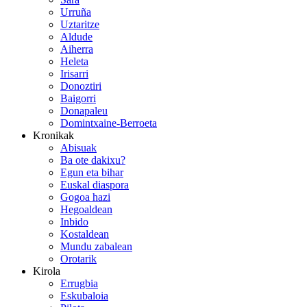
Urruña
Uztaritze
Aldude
Aiherra
Heleta
Irisarri
Donoztiri
Baigorri
Donapaleu
Domintxaine-Berroeta
Kronikak
Abisuak
Ba ote dakixu?
Egun eta bihar
Euskal diaspora
Gogoa hazi
Hegoaldean
Inbido
Kostaldean
Mundu zabalean
Orotarik
Kirola
Errugbia
Eskubaloia