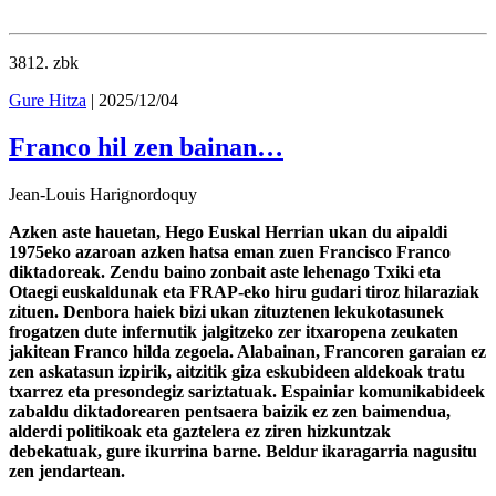
3812
. zbk
Gure Hitza
| 2025/12/04
Franco hil zen bainan…
Jean-Louis Harignordoquy
Azken aste hauetan, Hego Euskal Herrian ukan du aipaldi
1975eko azaroan azken hatsa eman zuen Francisco Franco
diktadoreak. Zendu baino zonbait aste lehenago Txiki eta
Otaegi euskaldunak eta FRAP-eko hiru gudari tiroz hilaraziak
zituen. Denbora haiek bizi ukan zituztenen lekukotasunek
frogatzen dute infernutik jalgitzeko zer itxaropena zeukaten
jakitean Franco hilda zegoela. Alabainan, Francoren garaian ez
zen askatasun izpirik, aitzitik giza eskubideen aldekoak tratu
txarrez eta presondegiz sariztatuak. Espainiar komunikabideek
zabaldu diktadorearen pentsaera baizik ez zen baimendua,
alderdi politikoak eta gaztelera ez ziren hizkuntzak
debekatuak, gure ikurrina barne. Beldur ikaragarria nagusitu
zen jendartean.