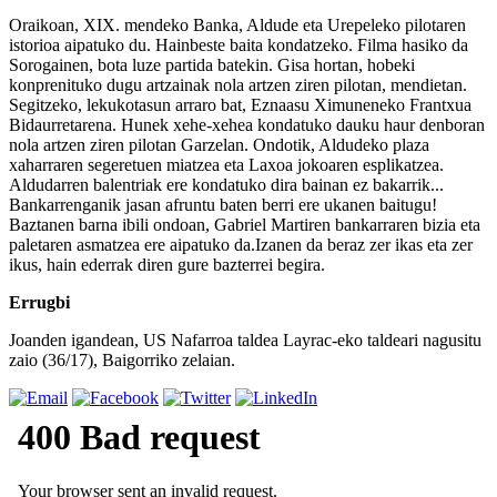
Oraikoan, XIX. mendeko Banka, Aldude eta Urepeleko pilotaren
istorioa aipatuko du. Hainbeste baita kondatzeko. Filma hasiko da
Sorogainen, bota luze partida batekin. Gisa hortan, hobeki
konprenituko dugu artzainak nola artzen ziren pilotan, mendietan.
Segitzeko, lekukotasun arraro bat, Eznaasu Ximuneneko Frantxua
Bidaurretarena. Hunek xehe-xehea kondatuko dauku haur denboran
nola artzen ziren pilotan Garzelan. Ondotik, Aldudeko plaza
xaharraren segeretuen miatzea eta Laxoa jokoaren esplikatzea.
Aldudarren balentriak ere kondatuko dira bainan ez bakarrik...
Bankarrenganik jasan afruntu baten berri ere ukanen baitugu!
Baztanen barna ibili ondoan, Gabriel Martiren bankarraren bizia eta
paletaren asmatzea ere aipatuko da.Izanen da beraz zer ikas eta zer
ikus, hain ederrak diren gure bazterrei begira.
Errugbi
Joanden igandean, US Nafarroa taldea Layrac-eko taldeari nagusitu
zaio (36/17), Baigorriko zelaian.