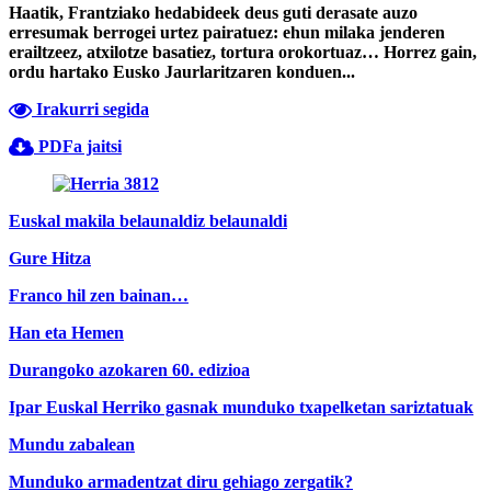
Haatik, Frantziako hedabideek deus guti derasate auzo
erresumak berrogei urtez pairatuez: ehun milaka jenderen
erailtzeez, atxilotze basatiez, tortura orokortuaz… Horrez gain,
ordu hartako Eusko Jaurlaritzaren konduen...
Irakurri segida
PDFa jaitsi
Euskal makila belaunaldiz belaunaldi
Gure Hitza
Franco hil zen bainan…
Han eta Hemen
Durangoko azokaren 60. edizioa
Ipar Euskal Herriko gasnak munduko txapelketan sariztatuak
Mundu zabalean
Munduko armadentzat diru gehiago zergatik?