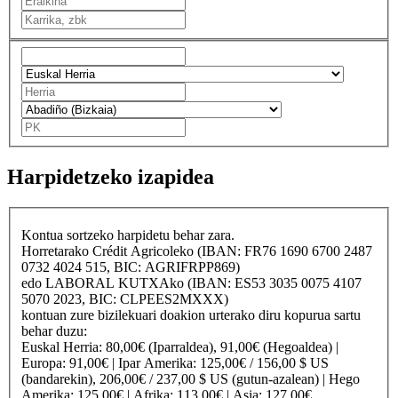
Harpidetzeko izapidea
Kontua sortzeko harpidetu behar zara.
Horretarako
Crédit Agricole
ko (IBAN: FR76 1690 6700 2487
0732 4024 515, BIC: AGRIFRPP869)
edo
LABORAL KUTXA
ko (IBAN: ES53 3035 0075 4107
5070 2023, BIC: CLPEES2MXXX)
kontuan zure bizilekuari doakion urterako diru kopurua sartu
behar duzu:
Euskal Herria
: 80,00€ (Iparraldea), 91,00€ (Hegoaldea) |
Europa
: 91,00€ |
Ipar Amerika
: 125,00€ / 156,00 $ US
(bandarekin), 206,00€ / 237,00 $ US (gutun-azalean) |
Hego
Amerika
: 125,00€ |
Afrika
: 113,00€ |
Asia
: 127,00€