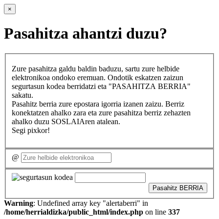
×
Pasahitza ahantzi duzu?
Zure pasahitza galdu baldin baduzu, sartu zure helbide
elektronikoa ondoko eremuan. Ondotik eskatzen zaizun
segurtasun kodea berridatzi eta "PASAHITZA BERRIA"
sakatu.
Pasahitz berria zure epostara igorria izanen zaizu. Berriz
konektatzen ahalko zara eta zure pasahitza berriz zehazten
ahalko duzu SOSLAIAren atalean.
Segi pixkor!
@
Pasahitz BERRIA
Warning
: Undefined array key "alertaberri" in
/home/herrialdizka/public_html/index.php
on line
337