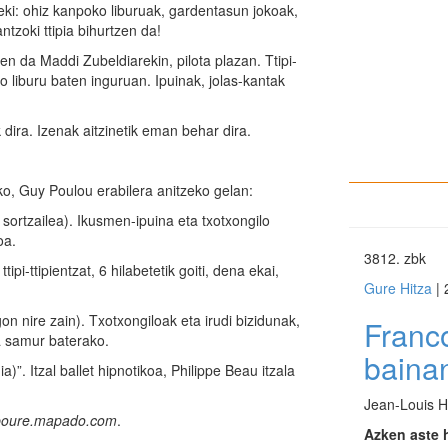
ireki: ohiz kanpoko liburuak, gardentasun jokoak,
ntzoki ttipia bihurtzen da!
nen da Maddi Zubeldiarekin, pilota plazan. Ttipi-
liburu baten inguruan. Ipuinak, jolas-kantak
 dira. Izenak aitzinetik eman behar dira.
ko, Guy Poulou erabilera anitzeko gelan:
 sortzailea). Ikusmen-ipuina eta txotxongilo
oa.
3812
. zbk
i-ttipientzat, 6 hilabetetik goiti, dena ekai,
Gure Hitza
| 
n nire zain). Txotxongiloak eta irudi bizidunak,
Franco
a samur baterako.
bain
. Itzal ballet hipnotikoa, Philippe Beau itzala
Jean-Louis H
ciboure.mapado.com
.
Azken aste 