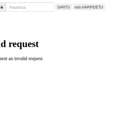
SARTU
edo HARPIDETU