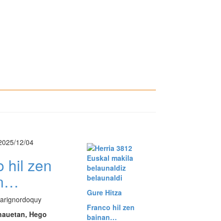
2025/12/04
Euskal makila
 hil zen
belaunaldiz
an…
belaunaldi
Gure Hitza
arignordoquy
Franco hil zen
hauetan, Hego
bainan…