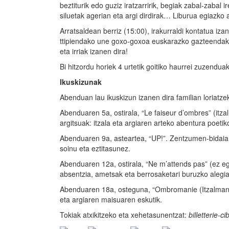
beztiturik edo guziz iratzarririk, begiak zabal-zabal 
siluetak agerian eta argi dirdirak… Liburua egiazko a
Arratsaldean berriz (15:00), irakurraldi kontatua iza
ttipiendako une goxo-goxoa euskarazko gazteendako 
eta irriak izanen dira!
Bi hitzordu horiek 4 urtetik goitiko haurrei zuzenduak
Ikuskizunak
Abenduan lau ikuskizun izanen dira familian loriatze
Abenduaren 5a, ostirala, “Le faiseur d’ombres” (itzal
argitsuak: itzala eta argiaren arteko abentura poetik
Abenduaren 9a, asteartea, “UP!”. Zentzumen-bidaia ttip
soinu eta eztitasunez.
Abenduaren 12a, ostirala, “Ne m’attends pas” (ez ego
absentzia, ametsak eta berrosaketari buruzko alegi
Abenduaren 18a, osteguna, “Ombromanie (Itzalmania)”
eta argiaren maisuaren eskutik.
Tokiak atxikitzeko eta xehetasunentzat:
billetterie-