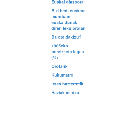
Euskal diaspora
Bizi bedi euskara
munduan,
euskaldunak
diren leku orotan
Ba ote dakixu?
1905eko
bereizketa legea
(¼)
Orotarik
Kukumarro
Itsas bazterretik
Haziak mintzo