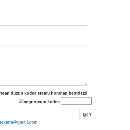
rrean duzun kodea eremu honetan berridatzi
igorri
stekaria@gmail.com