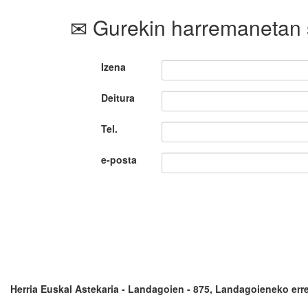
Gurekin harremanetan 
Izena
Deitura
Tel.
e-posta
Herria Euskal Astekaria - Landagoien - 875, Landagoieneko erre