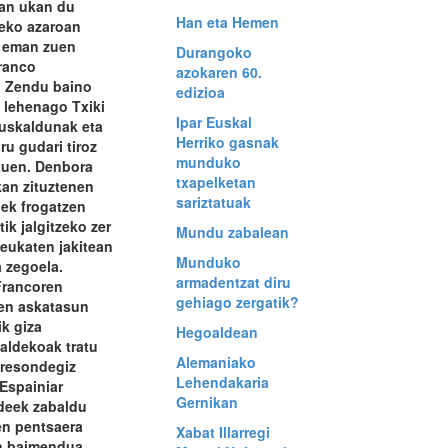
ian ukan du
Han eta Hemen
5eko azaroan
 eman zuen
Durangoko
ranco
azokaren 60.
. Zendu baino
edizioa
 lehenago Txiki
Ipar Euskal
euskaldunak eta
Herriko gasnak
u gudari tiroz
munduko
ituen. Denbora
txapelketan
kan zituztenen
sariztatuak
ek frogatzen
tik jalgitzeko zer
Mundu zabalean
zeukaten jakitean
Munduko
 zegoela.
armadentzat diru
Francoren
gehiago zergatik?
zen askatasun
tik giza
Hegoaldean
aldekoak tratu
Alemaniako
presondegiz
Lehendakaria
 Espainiar
Gernikan
deek zabaldu
en pentsaera
Xabat Illarregi
en baimendua,