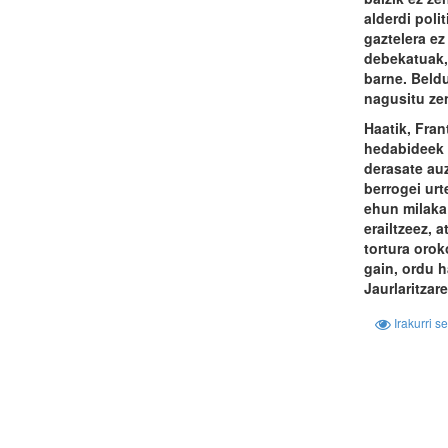
alderdi poli
gaztelera ez
debekatuak, 
barne. Beldu
nagusitu ze
Haatik, Fran
hedabideek 
derasate au
berrogei urt
ehun milaka
erailtzeez, a
tortura oro
gain, ordu 
Jaurlaritzar
Irakurri s