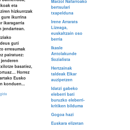
Marzol Nafarroako
tikoak eta
bertsulari
 ziren hizkuntzak
txapelduna
gure ikurrina
Irene Arrarats
r ikaragarria
Lizeaga,
n jendartean.
euskaltzain oso
tziako
berria
deus guti
Ikasle
zo erresumak
Antolakunde
ez pairatuez:
Sozialista
 jenderen
txilotze basatiez,
Hertzainak
kortuaz… Horrez
taldeak Elkar
hartako Eusko
auzipetzen
en konduen...
Idatzi gabeko
egida
eleberri bati
buruzko eleberri-
kritiken bilduma
Gogoa hazi
Euskara elizetan