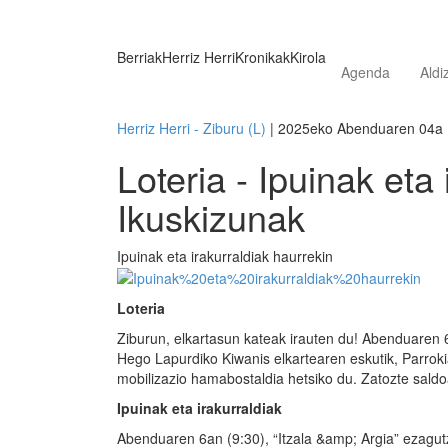
Berriak
Herriz Herri
Kronikak
Kirola
Agenda
Aldi
Herriz Herri - Ziburu (L)
| 2025eko Abenduaren 04a
Loteria - Ipuinak eta 
Ikuskizunak
Ipuinak eta irakurraldiak haurrekin
Loteria
Ziburun, elkartasun kateak irauten du! Abenduaren 6
Hego Lapurdiko Kiwanis elkartearen eskutik, Parrokia
mobilizazio hamabostaldia hetsiko du. Zatozte saldo
Ipuinak eta irakurraldiak
Abenduaren 6an (9:30), “Itzala &amp; Argia” ezagu