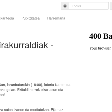
zkaritegia
Publizitatea
Harremana
irakurraldiak -
an, larunbatarekin (18:00), loteria izanen da
ko gelan. Ekitaldi horrek elkartasun eta
an!
tza saioa izanen da mediatekan. Pijamaz