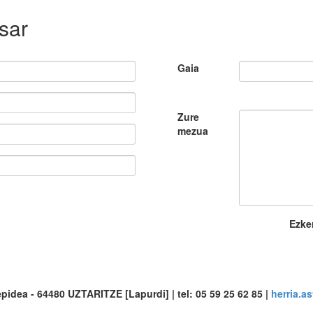
sar
Gaia
Zure
mezua
Ezke
pidea - 64480 UZTARITZE [Lapurdi] | tel: 05 59 25 62 85 |
herria.a