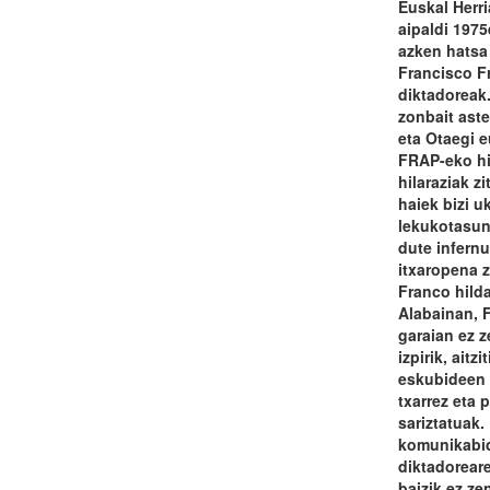
Euskal Herr
aipaldi 197
azken hatsa
Francisco F
diktadoreak
zonbait aste
eta Otaegi 
FRAP-eko hir
hilaraziak z
haiek bizi u
lekukotasun
dute infernu
itxaropena 
Franco hilda
Alabainan, 
garaian ez 
izpirik, aitzi
eskubideen 
txarrez eta 
sariztatuak.
komunikabi
diktadorear
baizik ez z